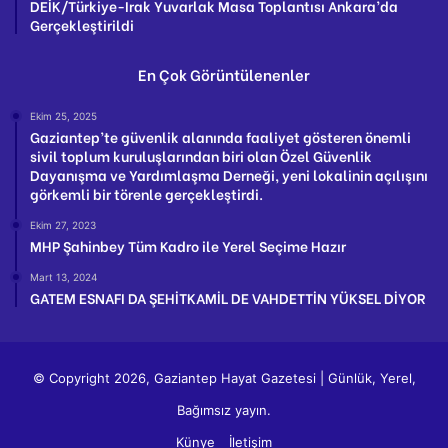
DEİK/Türkiye-Irak Yuvarlak Masa Toplantısı Ankara’da
Gerçekleştirildi
En Çok Görüntülenenler
Ekim 25, 2025
Gaziantep’te güvenlik alanında faaliyet gösteren önemli
sivil toplum kuruluşlarından biri olan Özel Güvenlik
Dayanışma ve Yardımlaşma Derneği, yeni lokalinin açılışını
görkemli bir törenle gerçekleştirdi.
Ekim 27, 2023
MHP Şahinbey Tüm Kadro ile Yerel Seçime Hazır
Mart 13, 2024
GATEM ESNAFI DA ŞEHİTKAMİL DE VAHDETTİN YÜKSEL DİYOR
© Copyright 2026, Gaziantep Hayat Gazetesi | Günlük, Yerel,
Bağımsız yayın.
Künye
İletişim