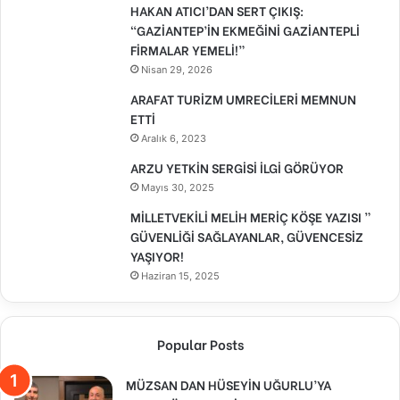
HAKAN ATICI’DAN SERT ÇIKIŞ:
“GAZİANTEP’İN EKMEĞİNİ GAZİANTEPLİ
FİRMALAR YEMELİ!”
Nisan 29, 2026
ARAFAT TURİZM UMRECİLERİ MEMNUN
ETTİ
Aralık 6, 2023
ARZU YETKİN SERGİSİ İLGİ GÖRÜYOR
Mayıs 30, 2025
MİLLETVEKİLİ MELİH MERİÇ KÖŞE YAZISI ”
GÜVENLİĞİ SAĞLAYANLAR, GÜVENCESİZ
YAŞIYOR!
Haziran 15, 2025
Popular Posts
MÜZSAN DAN HÜSEYİN UĞURLU’YA