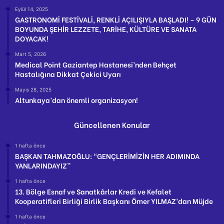
Eylül 14, 2025
GASTRONOMİ FESTİVALİ, RENKLİ AÇILIŞIYLA BAŞLADI! – 9 GÜN
BOYUNDA ŞEHİR LEZZETE, TARİHE, KÜLTÜRE VE SANATA
DOYACAK!
Mart 5, 2026
Medical Point Gaziantep Hastanesi’nden Behçet
Hastalığına Dikkat Çekici Uyarı
Mayıs 28, 2025
Altunkaya’dan önemli organizasyon!
Güncellenen Konular
1 hafta önce
BAŞKAN TAHMAZOĞLU: “GENÇLERİMİZİN HER ADIMINDA
YANLARINDAYIZ”
1 hafta önce
13. Bölge Esnaf ve Sanatkârlar Kredi ve Kefalet
Kooperatifleri Birliği Birlik Başkanı Ömer YILMAZ’dan Müjde
1 hafta önce