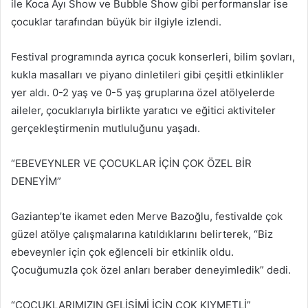
ile Koca Ayı Show ve Bubble Show gibi performanslar ise
çocuklar tarafından büyük bir ilgiyle izlendi.
Festival programında ayrıca çocuk konserleri, bilim şovları,
kukla masalları ve piyano dinletileri gibi çeşitli etkinlikler
yer aldı. 0-2 yaş ve 0-5 yaş gruplarına özel atölyelerde
aileler, çocuklarıyla birlikte yaratıcı ve eğitici aktiviteler
gerçekleştirmenin mutluluğunu yaşadı.
“EBEVEYNLER VE ÇOCUKLAR İÇİN ÇOK ÖZEL BİR
DENEYİM”
Gaziantep’te ikamet eden Merve Bazoğlu, festivalde çok
güzel atölye çalışmalarına katıldıklarını belirterek, “Biz
ebeveynler için çok eğlenceli bir etkinlik oldu.
Çocuğumuzla çok özel anları beraber deneyimledik” dedi.
“ÇOCUKLARIMIZIN GELİŞİMİ İÇİN ÇOK KIYMETLİ”