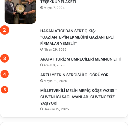
TEŞEKKÜR PLAKETİ
Mayıs 7, 2024
HAKAN ATICI’DAN SERT ÇIKIŞ:
“GAZİANTEP’İN EKMEĞİNİ GAZİANTEPLİ
FİRMALAR YEMELİ!”
Nisan 29, 2026
ARAFAT TURİZM UMRECİLERİ MEMNUN ETTİ
Aralık 6, 2023
ARZU YETKİN SERGİSİ İLGİ GÖRÜYOR
Mayıs 30, 2025
MİLLETVEKİLİ MELİH MERİÇ KÖŞE YAZISI ”
GÜVENLİĞİ SAĞLAYANLAR, GÜVENCESİZ
YAŞIYOR!
Haziran 15, 2025