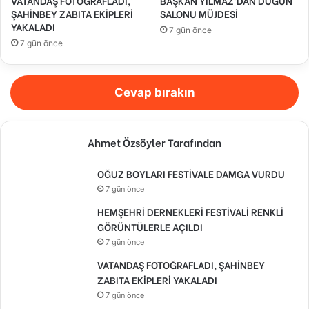
VATANDAŞ FOTOĞRAFLADI,
BAŞKAN YILMAZ’DAN DÜĞÜN
ŞAHİNBEY ZABITA EKİPLERİ
SALONU MÜJDESİ
YAKALADI
7 gün önce
7 gün önce
Cevap bırakın
Ahmet Özsöyler Tarafından
OĞUZ BOYLARI FESTİVALE DAMGA VURDU
7 gün önce
HEMŞEHRİ DERNEKLERİ FESTİVALİ RENKLİ
GÖRÜNTÜLERLE AÇILDI
7 gün önce
VATANDAŞ FOTOĞRAFLADI, ŞAHİNBEY
ZABITA EKİPLERİ YAKALADI
7 gün önce