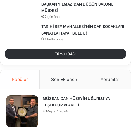
BAŞKAN YILMAZ’DAN DÜĞÜN SALONU
MÜJDESİ
7 gün önce
TARİHİ BEY MAHALLESİ’NİN DAR SOKAKLARI
SANATLA HAYAT BULDU!
1 hafta önce
Tümü (948)
Popüler
Son Eklenen
Yorumlar
MÜZSAN DAN HÜSEYİN UĞURLU’YA
TEŞEKKÜR PLAKETİ
Mayıs 7, 2024