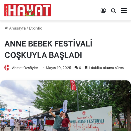
Kayıt
Arama
M
Ol
yap
...
Anasayfa
/
Etkinlik
ANNE BEBEK FESTİVALİ
COŞKUYLA BAŞLADI
Ahmet Özsöyler
Mayıs 10, 2025
0
1 dakika okuma süresi