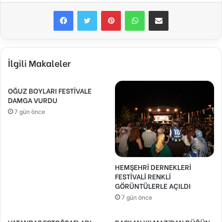
Facebook
Twitter
Pinterest
WhatsApp
E-Posta ile paylaş
İlgili Makaleler
OĞUZ BOYLARI FESTİVALE
DAMGA VURDU
7 gün önce
HEMŞEHRİ DERNEKLERİ
FESTİVALİ RENKLİ
GÖRÜNTÜLERLE AÇILDI
7 gün önce