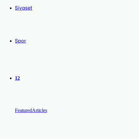
Siyaset
Spor
12
Featured
Articles