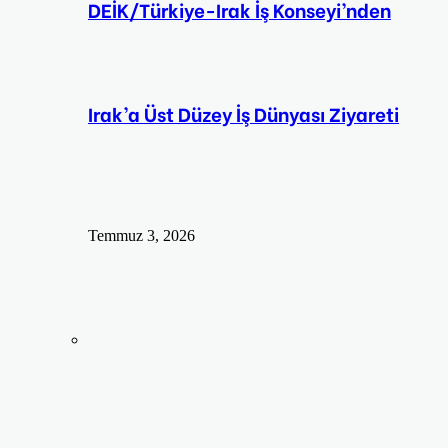
DEİK/Türkiye-Irak İş Konseyi’nden
Irak’a Üst Düzey İş Dünyası Ziyareti
Temmuz 3, 2026