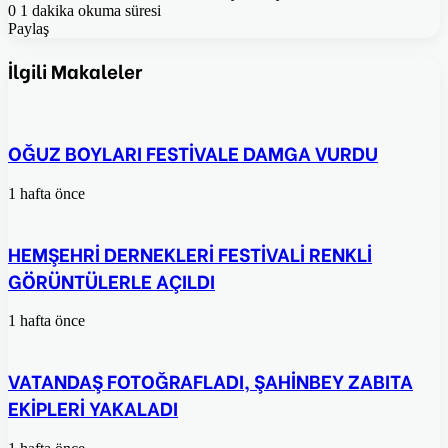
0
1 dakika okuma süresi
Paylaş
Facebook
Twitter
Pinterest
WhatsApp
E-
Posta
İlgili Makaleler
ile
paylaş
OĞUZ BOYLARI FESTİVALE DAMGA VURDU
1 hafta önce
HEMŞEHRİ DERNEKLERİ FESTİVALİ RENKLİ
GÖRÜNTÜLERLE AÇILDI
1 hafta önce
VATANDAŞ FOTOĞRAFLADI, ŞAHİNBEY ZABITA
EKİPLERİ YAKALADI