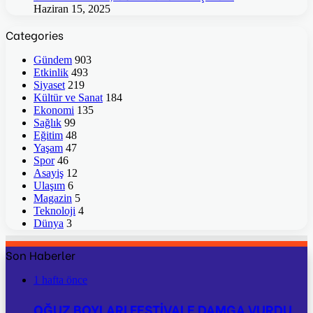
Haziran 15, 2025
Categories
Gündem
903
Etkinlik
493
Siyaset
219
Kültür ve Sanat
184
Ekonomi
135
Sağlık
99
Eğitim
48
Yaşam
47
Spor
46
Asayiş
12
Ulaşım
6
Magazin
5
Teknoloji
4
Dünya
3
Son Haberler
1 hafta önce
OĞUZ BOYLARI FESTİVALE DAMGA VURDU