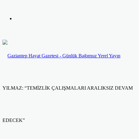
yap
Kayıt
...
Ol
YILMAZ: “TEMİZLİK ÇALIŞMALARI ARALIKSIZ DEVAM
EDECEK”