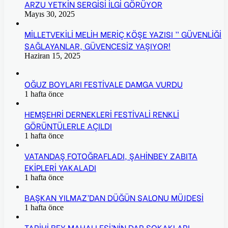
ARZU YETKİN SERGİSİ İLGİ GÖRÜYOR
Mayıs 30, 2025
MİLLETVEKİLİ MELİH MERİÇ KÖŞE YAZISI ” GÜVENLİĞİ
SAĞLAYANLAR, GÜVENCESİZ YAŞIYOR!
Haziran 15, 2025
OĞUZ BOYLARI FESTİVALE DAMGA VURDU
1 hafta önce
HEMŞEHRİ DERNEKLERİ FESTİVALİ RENKLİ
GÖRÜNTÜLERLE AÇILDI
1 hafta önce
VATANDAŞ FOTOĞRAFLADI, ŞAHİNBEY ZABITA
EKİPLERİ YAKALADI
1 hafta önce
BAŞKAN YILMAZ’DAN DÜĞÜN SALONU MÜJDESİ
1 hafta önce
TARİHİ BEY MAHALLESİ’NİN DAR SOKAKLARI