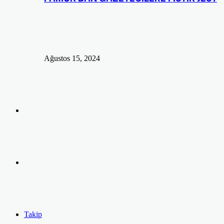
Ağustos 15, 2024
Arama
yap
Kayıt
...
Ol
Takip