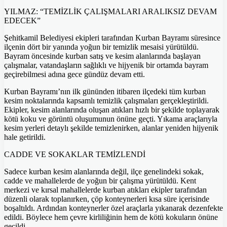
YILMAZ: “TEMİZLİK ÇALIŞMALARI ARALIKSIZ DEVAM
EDECEK”
Şehitkamil Belediyesi ekipleri tarafından Kurban Bayramı süresince
ilçenin dört bir yanında yoğun bir temizlik mesaisi yürütüldü.
Bayram öncesinde kurban satış ve kesim alanlarında başlayan
çalışmalar, vatandaşların sağlıklı ve hijyenik bir ortamda bayram
geçirebilmesi adına gece gündüz devam etti.
Kurban Bayramı’nın ilk gününden itibaren ilçedeki tüm kurban
kesim noktalarında kapsamlı temizlik çalışmaları gerçekleştirildi.
Ekipler, kesim alanlarında oluşan atıkları hızlı bir şekilde toplayarak
kötü koku ve görüntü oluşumunun önüne geçti. Yıkama araçlarıyla
kesim yerleri detaylı şekilde temizlenirken, alanlar yeniden hijyenik
hale getirildi.
CADDE VE SOKAKLAR TEMİZLENDİ
Sadece kurban kesim alanlarında değil, ilçe genelindeki sokak,
cadde ve mahallelerde de yoğun bir çalışma yürütüldü. Kent
merkezi ve kırsal mahallelerde kurban atıkları ekipler tarafından
düzenli olarak toplanırken, çöp konteynerleri kısa süre içerisinde
boşaltıldı. Ardından konteynerler özel araçlarla yıkanarak dezenfekte
edildi. Böylece hem çevre kirliliğinin hem de kötü kokuların önüne
geçildi.