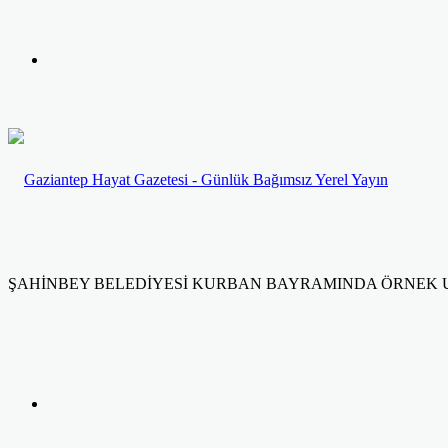
yap
Kayıt
...
Ol
ŞAHİNBEY BELEDİYESİ KURBAN BAYRAMINDA ÖRNEK
Facebook
Twitter
LinkedIn
Yazdır
Previous