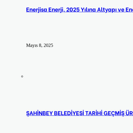
Enerjisa Enerji, 2025 Yılına Altyapı ve 
Mayıs 8, 2025
ŞAHİNBEY BELEDİYESİ TARİHİ GEÇMİŞ Ü