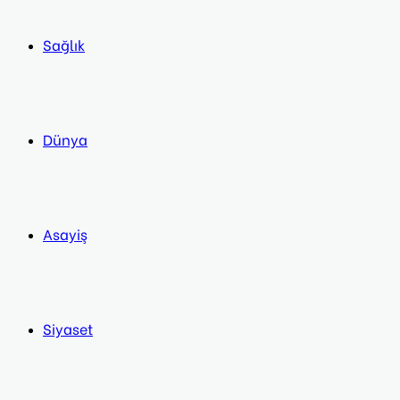
Sağlık
Dünya
Asayiş
Siyaset