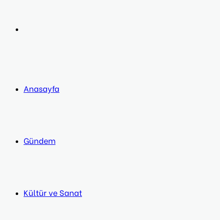
post
Next
post
Anasayfa
Gündem
Kültür ve Sanat