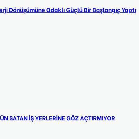
Enerji Dönüşümüne Odaklı Güçlü Bir Başlangıç Yaptı
RÜN SATAN İŞ YERLERİNE GÖZ AÇTIRMIYOR