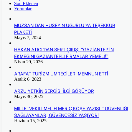
Son Eklenen
Yorumlar
MÜZSAN DAN HÜSEYİN UĞURLU’YA TEŞEKKÜR
PLAKETİ
Mayıs 7, 2024
HAKAN ATICI’DAN SERT ÇIKIŞ: “GAZİANTEP’İN
EKMEĞİNİ GAZİANTEPLİ FİRMALAR YEMELİ!”
Nisan 29, 2026
ARAFAT TURİZM UMRECİLERİ MEMNUN ETTİ
Aralık 6, 2023
ARZU YETKİN SERGİSİ İLGİ GÖRÜYOR
Mayıs 30, 2025
MİLLETVEKİLİ MELİH MERİÇ KÖŞE YAZISI ” GÜVENLİĞİ
SAĞLAYANLAR, GÜVENCESİZ YAŞIYOR!
Haziran 15, 2025