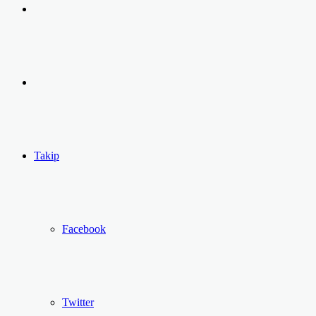
Arama
yap
Kayıt
...
Ol
Takip
Facebook
Twitter