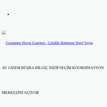
yap
Kayıt
...
Ol
AV GİZEM BÜŞRA BİLGİÇ NİZİP SEÇİM KOORDİNASYON
MERKEZİNİ AÇIYOR