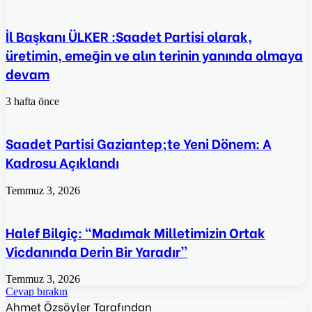
İl Başkanı ÜLKER :Saadet Partisi olarak,
üretimin, emeğin ve alın terinin yanında olmaya
devam
3 hafta önce
Saadet Partisi Gaziantep;te Yeni Dönem: A
Kadrosu Açıklandı
Temmuz 3, 2026
Halef Bilgiç: “Madımak Milletimizin Ortak
Vicdanında Derin Bir Yaradır”
Temmuz 3, 2026
Cevap bırakın
Ahmet Özsöyler Tarafından