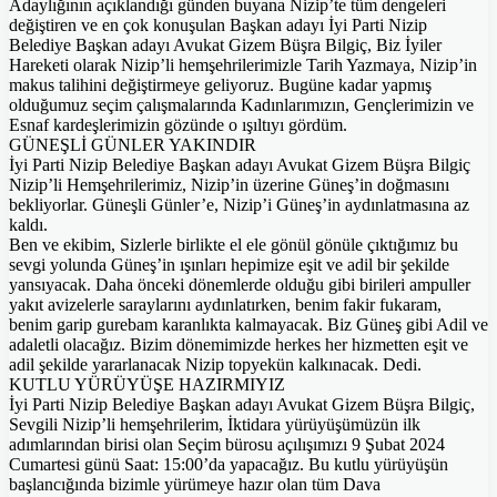
Adaylığının açıklandığı günden buyana Nizip’te tüm dengeleri
değiştiren ve en çok konuşulan Başkan adayı İyi Parti Nizip
Belediye Başkan adayı Avukat Gizem Büşra Bilgiç, Biz İyiler
Hareketi olarak Nizip’li hemşehrilerimizle Tarih Yazmaya, Nizip’in
makus talihini değiştirmeye geliyoruz. Bugüne kadar yapmış
olduğumuz seçim çalışmalarında Kadınlarımızın, Gençlerimizin ve
Esnaf kardeşlerimizin gözünde o ışıltıyı gördüm.
GÜNEŞLİ GÜNLER YAKINDIR
İyi Parti Nizip Belediye Başkan adayı Avukat Gizem Büşra Bilgiç
Nizip’li Hemşehrilerimiz, Nizip’in üzerine Güneş’in doğmasını
bekliyorlar. Güneşli Günler’e, Nizip’i Güneş’in aydınlatmasına az
kaldı.
Ben ve ekibim, Sizlerle birlikte el ele gönül gönüle çıktığımız bu
sevgi yolunda Güneş’in ışınları hepimize eşit ve adil bir şekilde
yansıyacak. Daha önceki dönemlerde olduğu gibi birileri ampuller
yakıt avizelerle saraylarını aydınlatırken, benim fakir fukaram,
benim garip gurebam karanlıkta kalmayacak. Biz Güneş gibi Adil ve
adaletli olacağız. Bizim dönemimizde herkes her hizmetten eşit ve
adil şekilde yararlanacak Nizip topyekün kalkınacak. Dedi.
KUTLU YÜRÜYÜŞE HAZIRMIYIZ
İyi Parti Nizip Belediye Başkan adayı Avukat Gizem Büşra Bilgiç,
Sevgili Nizip’li hemşehrilerim, İktidara yürüyüşümüzün ilk
adımlarından birisi olan Seçim bürosu açılışımızı 9 Şubat 2024
Cumartesi günü Saat: 15:00’da yapacağız. Bu kutlu yürüyüşün
başlancığında bizimle yürümeye hazır olan tüm Dava