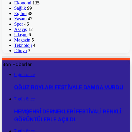
Ekonomi
135
Sağlık
99
Eğitim
48
Yaşam
47
Spor
46
Asayiş
12
Ulaşım
6
Magazin
5
Teknoloji
4
Dünya
3
Son Haberler
6 gün önce
OĞUZ BOYLARI FESTİVALE DAMGA VURDU
7 gün önce
HEMŞEHRİ DERNEKLERİ FESTİVALİ RENKLİ
GÖRÜNTÜLERLE AÇILDI
7 gün önce