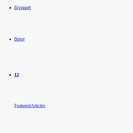
Siyaset
Spor
12
Featured
Articles