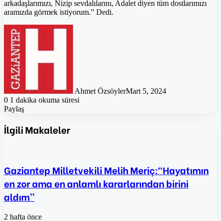
arkadaşlarımızı, Nizip sevdalılarını, Adalet diyen tüm dostlarımızı
aramızda görmek istiyorum.” Dedi.
Ahmet Özsöyler
Mart 5, 2024
0
1 dakika okuma süresi
Paylaş
Facebook
Twitter
Pinterest
WhatsApp
E-
Posta
İlgili Makaleler
ile
paylaş
Gaziantep Milletvekili Melih Meriç:“Hayatımın
en zor ama en anlamlı kararlarından birini
aldım”
2 hafta önce