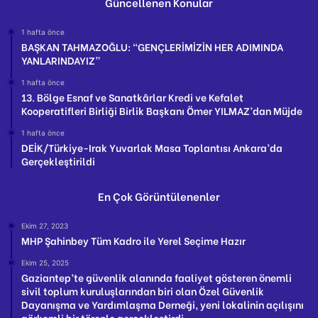
Güncellenen Konular
1 hafta önce
BAŞKAN TAHMAZOĞLU: “GENÇLERİMİZİN HER ADIMINDA
YANLARINDAYIZ”
1 hafta önce
13. Bölge Esnaf ve Sanatkârlar Kredi ve Kefalet
Kooperatifleri Birliği Birlik Başkanı Ömer YILMAZ’dan Müjde
1 hafta önce
DEİK/Türkiye-Irak Yuvarlak Masa Toplantısı Ankara’da
Gerçekleştirildi
En Çok Görüntülenenler
Ekim 27, 2023
MHP Şahinbey Tüm Kadro ile Yerel Seçime Hazır
Ekim 25, 2025
Gaziantep’te güvenlik alanında faaliyet gösteren önemli
sivil toplum kuruluşlarından biri olan Özel Güvenlik
Dayanışma ve Yardımlaşma Derneği, yeni lokalinin açılışını
görkemli bir törenle gerçekleştirdi.