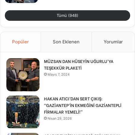
Tümü (948)
Popüler
Son Eklenen
Yorumlar
MÜZSAN DAN HÜSEYİN UĞURLU’YA
TEŞEKKÜR PLAKETİ
Mayıs 7, 2024
HAKAN ATICI’DAN SERT ÇIKIŞ:
“GAZİANTEP’İN EKMEĞİNİ GAZİANTEPLİ
FİRMALAR YEMELİ!”
Nisan 29, 2026