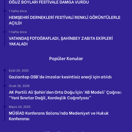
OĞUZ BOYLARI FESTİVALE DAMGA VURDU
1 hafta önce
HEMŞEHRİ DERNEKLERİ FESTİVALİ RENKLİ GÖRÜNTÜLERLE
AÇILDI
1 hafta önce
VATANDAŞ FOTOĞRAFLADI, ŞAHİNBEY ZABITA EKİPLERİ
YAKALADI
Popüler Konular
Eylül 29, 2025
Gaziantep OSB’de imzalar kesintisiz enerji için atıldı
Ocak 26, 2026
AK Partili Ali Şahin’den Orta Doğu İçin ‘AB Modeli’ Çağrısı:
“Yeni Sınırlar Değil, Kardeşlik Coğrafyası”
Mayıs 24, 2025
MÜSİAD Konferans Salonu’nda Medeniyet ve Hukuk
Konferansı