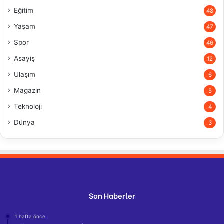
Eğitim
48
Yaşam
47
Spor
46
Asayiş
12
Ulaşım
6
Magazin
5
Teknoloji
4
Dünya
3
Son Haberler
1 hafta önce