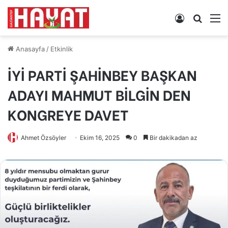
Kayıt
Arama
M
Ol
yap
...
Anasayfa
/
Etkinlik
İYİ PARTİ ŞAHİNBEY BAŞKAN
ADAYI MAHMUT BİLGİN DEN
KONGREYE DAVET
Ahmet Özsöyler
Ekim 16, 2025
0
Bir dakikadan az