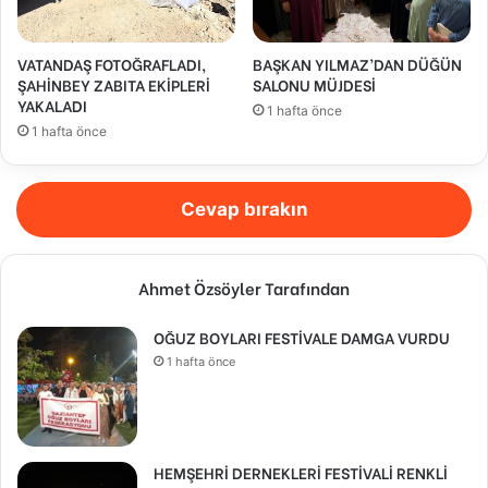
VATANDAŞ FOTOĞRAFLADI,
BAŞKAN YILMAZ’DAN DÜĞÜN
ŞAHİNBEY ZABITA EKİPLERİ
SALONU MÜJDESİ
YAKALADI
1 hafta önce
1 hafta önce
Cevap bırakın
Ahmet Özsöyler Tarafından
OĞUZ BOYLARI FESTİVALE DAMGA VURDU
1 hafta önce
HEMŞEHRİ DERNEKLERİ FESTİVALİ RENKLİ