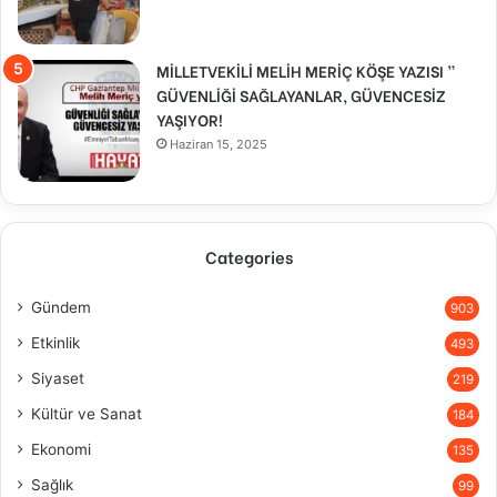
MİLLETVEKİLİ MELİH MERİÇ KÖŞE YAZISI ”
GÜVENLİĞİ SAĞLAYANLAR, GÜVENCESİZ
YAŞIYOR!
Haziran 15, 2025
Categories
Gündem
903
Etkinlik
493
Siyaset
219
Kültür ve Sanat
184
Ekonomi
135
Sağlık
99