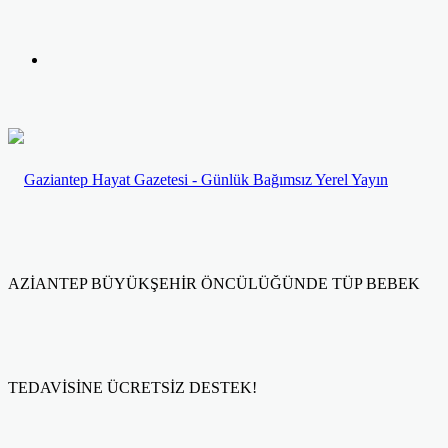
yap
Kayıt
...
Ol
AZİANTEP BÜYÜKŞEHİR ÖNCÜLÜĞÜNDE TÜP BEBEK
TEDAVİSİNE ÜCRETSİZ DESTEK!