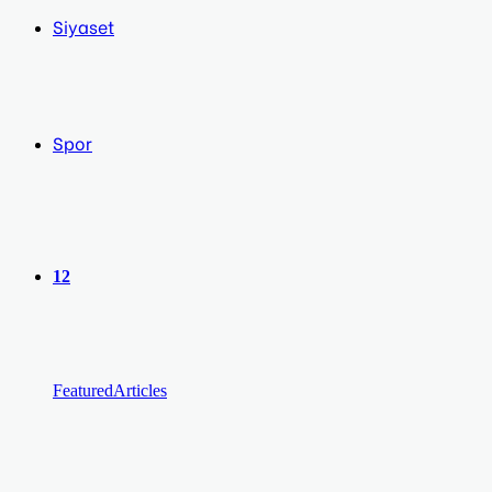
Siyaset
Spor
12
Featured
Articles