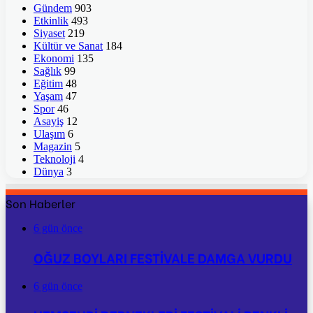
Gündem
903
Etkinlik
493
Siyaset
219
Kültür ve Sanat
184
Ekonomi
135
Sağlık
99
Eğitim
48
Yaşam
47
Spor
46
Asayiş
12
Ulaşım
6
Magazin
5
Teknoloji
4
Dünya
3
Son Haberler
6 gün önce
OĞUZ BOYLARI FESTİVALE DAMGA VURDU
6 gün önce