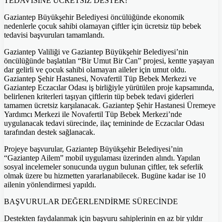
TEDAVİSİNE ÜCRETSİZ DESTEK!
Gaziantep Büyükşehir Belediyesi öncülüğünde ekonomik
nedenlerle çocuk sahibi olamayan çiftler için ücretsiz tüp bebek
tedavisi başvuruları tamamlandı.
Gaziantep Valiliği ve Gaziantep Büyükşehir Belediyesi’nin
öncülüğünde başlatılan “Bir Umut Bir Can” projesi, kentte yaşayan
dar gelirli ve çocuk sahibi olamayan aileler için umut oldu.
Gaziantep Şehir Hastanesi, Novafertil Tüp Bebek Merkezi ve
Gaziantep Eczacılar Odası iş birliğiyle yürütülen proje kapsamında,
belirlenen kriterleri taşıyan çiftlerin tüp bebek tedavi giderleri
tamamen ücretsiz karşılanacak. Gaziantep Şehir Hastanesi Üremeye
Yardımcı Merkezi ile Novafertil Tüp Bebek Merkezi’nde
uygulanacak tedavi sürecinde, ilaç temininde de Eczacılar Odası
tarafından destek sağlanacak.
Projeye başvurular, Gaziantep Büyükşehir Belediyesi’nin
“Gaziantep Ailem” mobil uygulaması üzerinden alındı. Yapılan
sosyal incelemeler sonucunda uygun bulunan çiftler, tek seferlik
olmak üzere bu hizmetten yararlanabilecek. Bugüne kadar ise 10
ailenin yönlendirmesi yapıldı.
BAŞVURULAR DEĞERLENDİRME SÜRECİNDE
Destekten faydalanmak için başvuru sahiplerinin en az bir yıldır