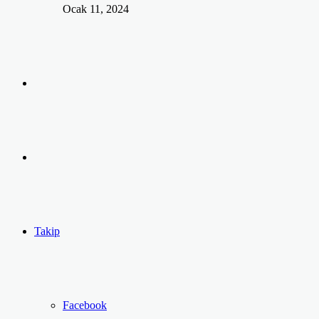
Ocak 11, 2024
Arama
yap
Kayıt
...
Ol
Takip
Facebook