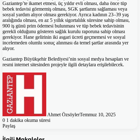
Gaziantep’te ikamet etmesi, üç yıldır evli olması, daha önce tüp
bebek tedavisi görmemiş olması, SGK şartlarını sağlaması veya
sosyal yardım alıyor olması gerekiyor. Ayrıca kadının 23–39 yaş
aralığında olması, en az 5 yıllık sigortalılık süresine sahip olması,
900 iş günü prim ödemesi bulunması ve tüp bebek tedavisinin
gerekli olduğunu gösteren sağlık kurulu raporuna sahip olması
gerekiyor. Hane gelirinin iki asgari ücreti geçmemesi ve sosyal
incelemeden olumlu sonuç alınması da temel şartlar arasında yer
alıyor.
Gaziantep Büyükşehir Belediyesi’nin sosyal medya hesapları ve
resmi internet sitesinden projeyle ilgili detaylara erişilebilecek.
Ahmet Özsöyler
Temmuz 10, 2025
0
1 dakika okuma süresi
Paylaş
Facebook
Twitter
Pinterest
WhatsApp
E-
Posta
İlgili Makaleler