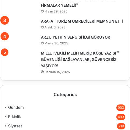
FİRMALAR YEMELİ!”
Nisan 29, 2026
ARAFAT TURİZM UMRECİLERİ MEMNUN ETTİ
Aralık 6, 2023
ARZU YETKİN SERGİSİ İLGİ GÖRÜYOR
Mayıs 30, 2025
MİLLETVEKİLİ MELİH MERİÇ KÖŞE YAZISI ”
GÜVENLİĞİ SAĞLAYANLAR, GÜVENCESİZ
YAŞIYOR!
Haziran 15, 2025
Categories
Gündem
903
Etkinlik
493
Siyaset
219