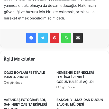
yanında olduk, olmaya da devam edeceğiz. Halkımızın
güvenliği ve huzuru için birlikte çalışmak, ortak akılla
hareket etmek önceliğimizdir” dedi.
Facebook
Twitter
Pinterest
WhatsApp
E-Posta ile paylaş
İlgili Makaleler
OĞUZ BOYLARI FESTİVALE
HEMŞEHRİ DERNEKLERİ
DAMGA VURDU
FESTİVALİ RENKLİ
GÖRÜNTÜLERLE AÇILDI
6 gün önce
6 gün önce
VATANDAŞ FOTOĞRAFLADI,
BAŞKAN YILMAZ’DAN DÜĞÜN
ŞAHİNBEY ZABITA EKİPLERİ
SALONU MÜJDESİ
YAKALADI