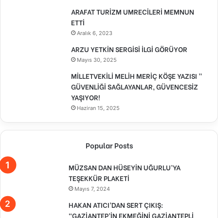
ARAFAT TURİZM UMRECİLERİ MEMNUN
ETTİ
Aralık 6, 2023
ARZU YETKİN SERGİSİ İLGİ GÖRÜYOR
Mayıs 30, 2025
MİLLETVEKİLİ MELİH MERİÇ KÖŞE YAZISI ”
GÜVENLİĞİ SAĞLAYANLAR, GÜVENCESİZ
YAŞIYOR!
Haziran 15, 2025
Popular Posts
MÜZSAN DAN HÜSEYİN UĞURLU’YA
TEŞEKKÜR PLAKETİ
Mayıs 7, 2024
HAKAN ATICI’DAN SERT ÇIKIŞ:
“GAZİANTEP’İN EKMEĞİNİ GAZİANTEPLİ