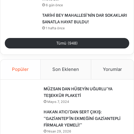
6 gün önce
TARİHİ BEY MAHALLESİ’NİN DAR SOKAKLARI
SANATLA HAYAT BULDU!
1 hafta önce
Tümü (948)
Popüler
Son Eklenen
Yorumlar
MÜZSAN DAN HÜSEYİN UĞURLU’YA
TEŞEKKÜR PLAKETİ
Mayıs 7, 2024
HAKAN ATICI’DAN SERT ÇIKIŞ:
“GAZİANTEP’İN EKMEĞİNİ GAZİANTEPLİ
FİRMALAR YEMELİ!”
Nisan 29, 2026