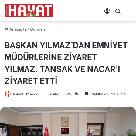
Kayıt
Arama
M
Ol
yap
...
Anasayfa
/
Gündem
BAŞKAN YILMAZ’DAN EMNİYET
MÜDÜRLERİNE ZİYARET
YILMAZ, TANSAK VE NACAR’I
ZİYARET ETTİ
Ahmet Özsöyler
Kasım 1, 2025
0
1 dakika okuma süresi