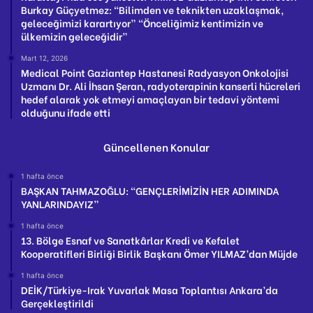
Burkay Güçyetmez: “Bilimden ve teknikten uzaklaşmak,
geleceğimizi karartıyor” “Önceliğimiz kentimizin ve
ülkemizin geleceğidir”
Mart 12, 2026
Medical Point Gaziantep Hastanesi Radyasyon Onkolojisi
Uzmanı Dr. Ali İhsan Şeran, radyoterapinin kanserli hücreleri
hedef alarak yok etmeyi amaçlayan bir tedavi yöntemi
olduğunu ifade etti
Güncellenen Konular
1 hafta önce
BAŞKAN TAHMAZOĞLU: “GENÇLERİMİZİN HER ADIMINDA
YANLARINDAYIZ”
1 hafta önce
13. Bölge Esnaf ve Sanatkârlar Kredi ve Kefalet
Kooperatifleri Birliği Birlik Başkanı Ömer YILMAZ’dan Müjde
1 hafta önce
DEİK/Türkiye-Irak Yuvarlak Masa Toplantısı Ankara’da
Gerçekleştirildi