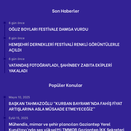
Son Haberler
6 gün önce
OĞUZ BOYLARI FESTİVALE DAMGA VURDU
6 gün önce
HEMŞEHRİ DERNEKLERİ FESTİVALİ RENKLİ GÖRÜNTÜLERLE
AÇILDI
6 gün önce
VATANDAŞ FOTOĞRAFLADI, ŞAHİNBEY ZABITA EKİPLERİ
YAKALADI
Popüler Konular
Mayıs 10, 2025
BAŞKAN TAHMAZOĞLU “KURBAN BAYRAMI’NDA FAHİŞ FİYAT
ARTIŞLARINA ASLA MÜSAADE ETMEYECEĞİZ”
Eylül 15, 2025
Mühendis, mimar ve şehir plancıları Gaziantep Yerel
Kurultayı’nda ses yükseltti TMMOB Gaziantep İKK Sekreteri