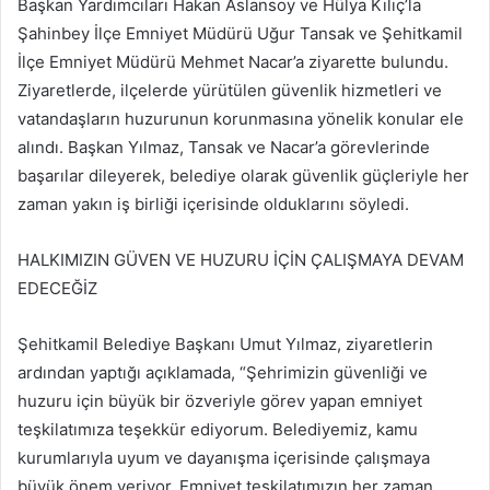
Başkan Yardımcıları Hakan Aslansoy ve Hülya Kılıç’la
Şahinbey İlçe Emniyet Müdürü Uğur Tansak ve Şehitkamil
İlçe Emniyet Müdürü Mehmet Nacar’a ziyarette bulundu.
Ziyaretlerde, ilçelerde yürütülen güvenlik hizmetleri ve
vatandaşların huzurunun korunmasına yönelik konular ele
alındı. Başkan Yılmaz, Tansak ve Nacar’a görevlerinde
başarılar dileyerek, belediye olarak güvenlik güçleriyle her
zaman yakın iş birliği içerisinde olduklarını söyledi.
HALKIMIZIN GÜVEN VE HUZURU İÇİN ÇALIŞMAYA DEVAM
EDECEĞİZ
Şehitkamil Belediye Başkanı Umut Yılmaz, ziyaretlerin
ardından yaptığı açıklamada, “Şehrimizin güvenliği ve
huzuru için büyük bir özveriyle görev yapan emniyet
teşkilatımıza teşekkür ediyorum. Belediyemiz, kamu
kurumlarıyla uyum ve dayanışma içerisinde çalışmaya
büyük önem veriyor. Emniyet teşkilatımızın her zaman