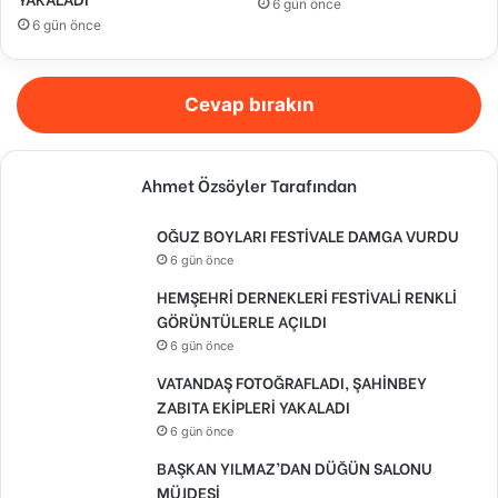
6 gün önce
6 gün önce
Cevap bırakın
Ahmet Özsöyler Tarafından
OĞUZ BOYLARI FESTİVALE DAMGA VURDU
6 gün önce
HEMŞEHRİ DERNEKLERİ FESTİVALİ RENKLİ
GÖRÜNTÜLERLE AÇILDI
6 gün önce
VATANDAŞ FOTOĞRAFLADI, ŞAHİNBEY
ZABITA EKİPLERİ YAKALADI
6 gün önce
BAŞKAN YILMAZ’DAN DÜĞÜN SALONU
MÜJDESİ