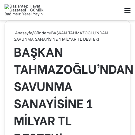
Kayıt
Arama
M
Ol
yap
...
Anasayfa
/
Gündem
/
BAŞKAN TAHMAZOĞLU’NDAN
SAVUNMA SANAYİSİNE 1 MİLYAR TL DESTEK!
BAŞKAN
TAHMAZOĞLU’NDAN
SAVUNMA
SANAYİSİNE 1
MİLYAR TL