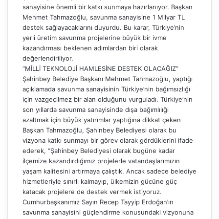
sanayisine önemli bir katkı sunmaya hazırlanıyor. Başkan
Mehmet Tahmazoğlu, savunma sanayisine 1 Milyar TL
destek sağlayacaklarını duyurdu. Bu karar, Türkiye’nin
yerli üretim savunma projelerine büyük bir ivme
kazandırması beklenen adımlardan biri olarak
değerlendiriliyor.
“MİLLİ TEKNOLOJİ HAMLESİNE DESTEK OLACAĞIZ”
Şahinbey Belediye Başkanı Mehmet Tahmazoğlu, yaptığı
açıklamada savunma sanayisinin Türkiye’nin bağımsızlığı
için vazgeçilmez bir alan olduğunu vurguladı. Türkiye’nin
son yıllarda savunma sanayisinde dışa bağımlılığı
azaltmak için büyük yatırımlar yaptığına dikkat çeken
Başkan Tahmazoğlu, Şahinbey Belediyesi olarak bu
vizyona katkı sunmayı bir görev olarak gördüklerini ifade
ederek, “Şahinbey Belediyesi olarak bugüne kadar
ilçemize kazandırdığımız projelerle vatandaşlarımızın
yaşam kalitesini artırmaya çalıştık. Ancak sadece belediye
hizmetleriyle sınırlı kalmayıp, ülkemizin gücüne güç
katacak projelere de destek vermek istiyoruz.
Cumhurbaşkanımız Sayın Recep Tayyip Erdoğan’ın
savunma sanayisini güçlendirme konusundaki vizyonuna