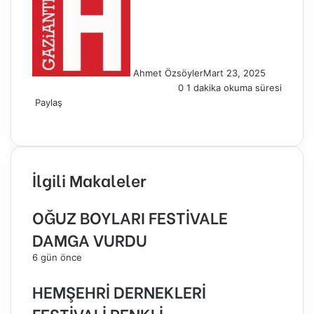
Ahmet Özsöyler
Mart 23, 2025
0
1 dakika okuma süresi
Paylaş
Facebook
Twitter
Pinterest
WhatsApp
E-
Posta
ile
paylaş
İlgili Makaleler
OĞUZ BOYLARI FESTİVALE
DAMGA VURDU
6 gün önce
HEMŞEHRİ DERNEKLERİ
FESTİVALİ RENKLİ