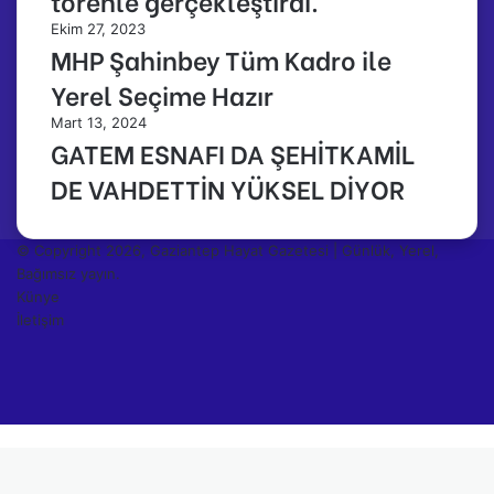
törenle gerçekleştirdi.
Ekim 27, 2023
MHP Şahinbey Tüm Kadro ile
Yerel Seçime Hazır
Mart 13, 2024
GATEM ESNAFI DA ŞEHİTKAMİL
DE VAHDETTİN YÜKSEL DİYOR
© Copyright 2026, Gaziantep Hayat Gazetesi | Günlük, Yerel,
Bağımsız yayın.
Künye
İletişim
Facebook
Twitter
YouTube
Instagram
Facebook
Twitter
Reddit
WhatsApp
Telegram
Viber