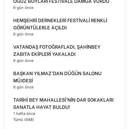
OĞUZ BOYLARI FESTİVALE DAMGA VURDU
6 gün önce
HEMŞEHRİ DERNEKLERİ FESTİVALİ RENKLİ
GÖRÜNTÜLERLE AÇILDI
6 gün önce
VATANDAŞ FOTOĞRAFLADI, ŞAHİNBEY
ZABITA EKİPLERİ YAKALADI
6 gün önce
BAŞKAN YILMAZ’DAN DÜĞÜN SALONU
MÜJDESİ
6 gün önce
TARİHİ BEY MAHALLESİ’NİN DAR SOKAKLARI
SANATLA HAYAT BULDU!
1 hafta önce
Tümü (948)