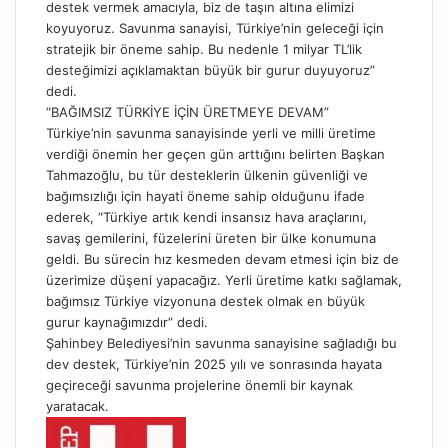
destek vermek amacıyla, biz de taşın altına elimizi
koyuyoruz. Savunma sanayisi, Türkiye’nin geleceği için
stratejik bir öneme sahip. Bu nedenle 1 milyar TL’lik
desteğimizi açıklamaktan büyük bir gurur duyuyoruz”
dedi.
“BAĞIMSIZ TÜRKİYE İÇİN ÜRETMEYE DEVAM”
Türkiye’nin savunma sanayisinde yerli ve milli üretime
verdiği önemin her geçen gün arttığını belirten Başkan
Tahmazoğlu, bu tür desteklerin ülkenin güvenliği ve
bağımsızlığı için hayati öneme sahip olduğunu ifade
ederek, “Türkiye artık kendi insansız hava araçlarını,
savaş gemilerini, füzelerini üreten bir ülke konumuna
geldi. Bu sürecin hız kesmeden devam etmesi için biz de
üzerimize düşeni yapacağız. Yerli üretime katkı sağlamak,
bağımsız Türkiye vizyonuna destek olmak en büyük
gurur kaynağımızdır” dedi.
Şahinbey Belediyesi’nin savunma sanayisine sağladığı bu
dev destek, Türkiye’nin 2025 yılı ve sonrasında hayata
geçireceği savunma projelerine önemli bir kaynak
yaratacak.