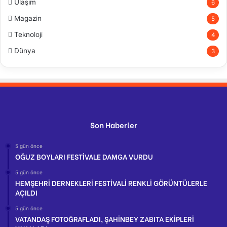
Ulaşım
6
Magazin
5
Teknoloji
4
Dünya
3
Son Haberler
5 gün önce
OĞUZ BOYLARI FESTİVALE DAMGA VURDU
5 gün önce
HEMŞEHRİ DERNEKLERİ FESTİVALİ RENKLİ GÖRÜNTÜLERLE
AÇILDI
5 gün önce
VATANDAŞ FOTOĞRAFLADI, ŞAHİNBEY ZABITA EKİPLERİ