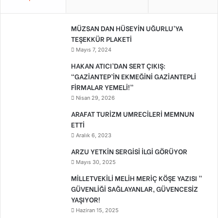
MÜZSAN DAN HÜSEYİN UĞURLU’YA
TEŞEKKÜR PLAKETİ
Mayıs 7, 2024
HAKAN ATICI’DAN SERT ÇIKIŞ:
“GAZİANTEP’İN EKMEĞİNİ GAZİANTEPLİ
FİRMALAR YEMELİ!”
Nisan 29, 2026
ARAFAT TURİZM UMRECİLERİ MEMNUN
ETTİ
Aralık 6, 2023
ARZU YETKİN SERGİSİ İLGİ GÖRÜYOR
Mayıs 30, 2025
MİLLETVEKİLİ MELİH MERİÇ KÖŞE YAZISI ”
GÜVENLİĞİ SAĞLAYANLAR, GÜVENCESİZ
YAŞIYOR!
Haziran 15, 2025