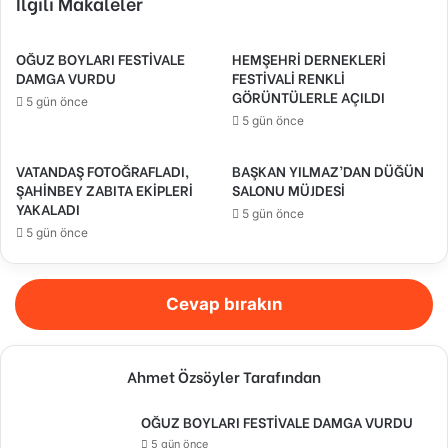
İlgili Makaleler
OĞUZ BOYLARI FESTİVALE
HEMŞEHRİ DERNEKLERİ
DAMGA VURDU
FESTİVALİ RENKLİ
GÖRÜNTÜLERLE AÇILDI
5 gün önce
5 gün önce
VATANDAŞ FOTOĞRAFLADI,
BAŞKAN YILMAZ’DAN DÜĞÜN
ŞAHİNBEY ZABITA EKİPLERİ
SALONU MÜJDESİ
YAKALADI
5 gün önce
5 gün önce
Cevap bırakın
Ahmet Özsöyler Tarafından
OĞUZ BOYLARI FESTİVALE DAMGA VURDU
5 gün önce