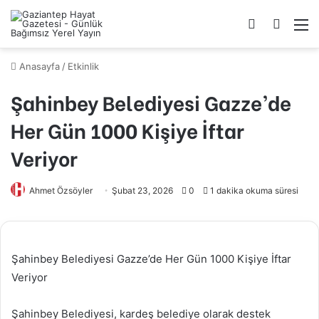
Kayıt
Arama
M
Ol
yap
...
Anasayfa
/
Etkinlik
Şahinbey Belediyesi Gazze’de
Her Gün 1000 Kişiye İftar
Veriyor
Ahmet Özsöyler
Şubat 23, 2026
0
1 dakika okuma süresi
Şahinbey Belediyesi Gazze’de Her Gün 1000 Kişiye İftar
Veriyor
Şahinbey Belediyesi, kardeş belediye olarak destek