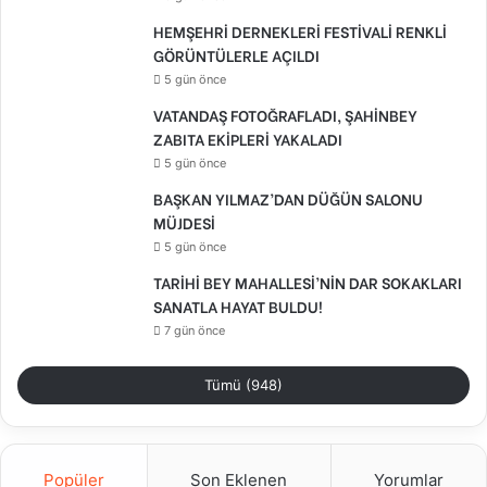
HEMŞEHRİ DERNEKLERİ FESTİVALİ RENKLİ
GÖRÜNTÜLERLE AÇILDI
5 gün önce
VATANDAŞ FOTOĞRAFLADI, ŞAHİNBEY
ZABITA EKİPLERİ YAKALADI
5 gün önce
BAŞKAN YILMAZ’DAN DÜĞÜN SALONU
MÜJDESİ
5 gün önce
TARİHİ BEY MAHALLESİ’NİN DAR SOKAKLARI
SANATLA HAYAT BULDU!
7 gün önce
Tümü (948)
Popüler
Son Eklenen
Yorumlar