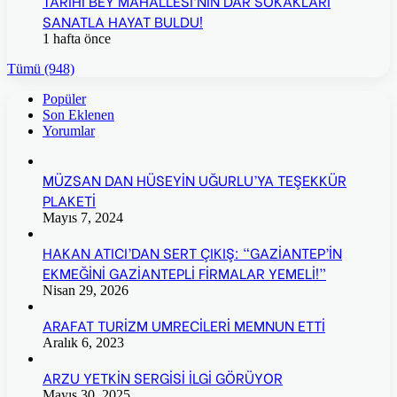
TARİHİ BEY MAHALLESİ’NİN DAR SOKAKLARI
SANATLA HAYAT BULDU!
1 hafta önce
Tümü (948)
Popüler
Son Eklenen
Yorumlar
MÜZSAN DAN HÜSEYİN UĞURLU’YA TEŞEKKÜR
PLAKETİ
Mayıs 7, 2024
HAKAN ATICI’DAN SERT ÇIKIŞ: “GAZİANTEP’İN
EKMEĞİNİ GAZİANTEPLİ FİRMALAR YEMELİ!”
Nisan 29, 2026
ARAFAT TURİZM UMRECİLERİ MEMNUN ETTİ
Aralık 6, 2023
ARZU YETKİN SERGİSİ İLGİ GÖRÜYOR
Mayıs 30, 2025