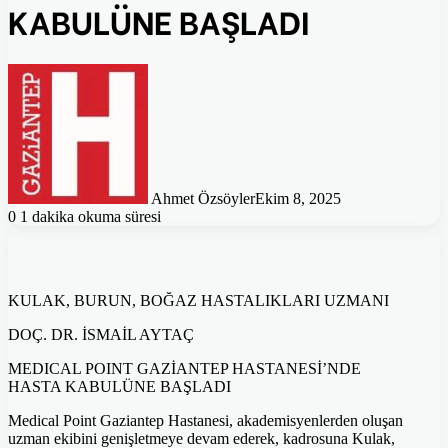
KABULÜNE BAŞLADI
Ahmet Özsöyler
Ekim 8, 2025
0
1 dakika okuma süresi
KULAK, BURUN, BOĞAZ HASTALIKLARI UZMANI
DOÇ. DR. İSMAİL AYTAÇ
MEDICAL POINT GAZİANTEP HASTANESİ’NDE
HASTA KABULÜNE BAŞLADI
Medical Point Gaziantep Hastanesi, akademisyenlerden oluşan
uzman ekibini genişletmeye devam ederek, kadrosuna Kulak,