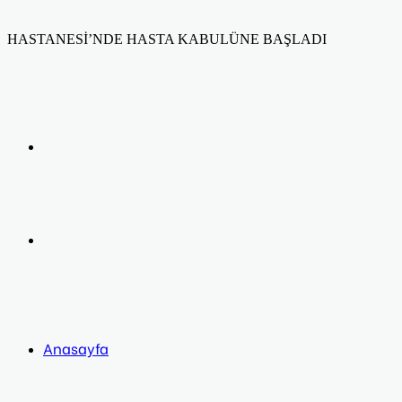
HASTANESİ’NDE HASTA KABULÜNE BAŞLADI
Facebook
Twitter
LinkedIn
Yazdır
Previous
post
Next
post
Anasayfa