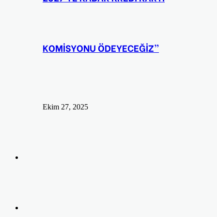
KOMİSYONU ÖDEYECEĞİZ”
Ekim 27, 2025
Arama
yap
Kayıt