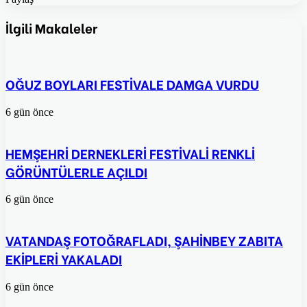
Facebook
Twitter
Pinterest
WhatsApp
E-
Posta
İlgili Makaleler
ile
paylaş
OĞUZ BOYLARI FESTİVALE DAMGA VURDU
6 gün önce
HEMŞEHRİ DERNEKLERİ FESTİVALİ RENKLİ
GÖRÜNTÜLERLE AÇILDI
6 gün önce
VATANDAŞ FOTOĞRAFLADI, ŞAHİNBEY ZABITA
EKİPLERİ YAKALADI
6 gün önce