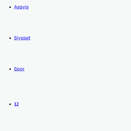
Asayiş
Siyaset
Spor
12