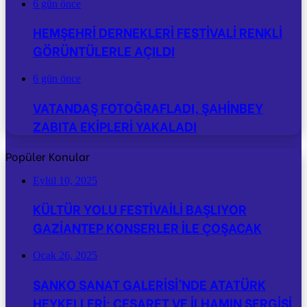
6 gün önce
HEMŞEHRİ DERNEKLERİ FESTİVALİ RENKLİ
GÖRÜNTÜLERLE AÇILDI
6 gün önce
VATANDAŞ FOTOĞRAFLADI, ŞAHİNBEY
ZABITA EKİPLERİ YAKALADI
Popüler Konular
Eylül 10, 2025
KÜLTÜR YOLU FESTİVAİLİ BAŞLIYOR
GAZİANTEP KONSERLER İLE ÇOŞACAK
Ocak 26, 2025
SANKO SANAT GALERİSİ’NDE ATATÜRK
HEYKELLERİ: CESARET VE İLHAMIN SERGİSİ