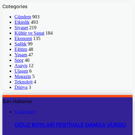
Categories
Gündem
903
Etkinlik
493
Siyaset
219
Kültür ve Sanat
184
Ekonomi
135
Sağlık
99
Eğitim
48
Yaşam
47
Spor
46
Asayiş
12
Ulaşım
6
Magazin
5
Teknoloji
4
Dünya
3
Son Haberler
6 gün önce
OĞUZ BOYLARI FESTİVALE DAMGA VURDU