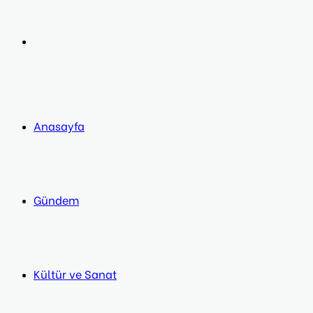
post
Next
post
Anasayfa
Gündem
Kültür ve Sanat