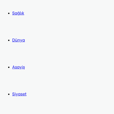
Sağlık
Dünya
Asayiş
Siyaset