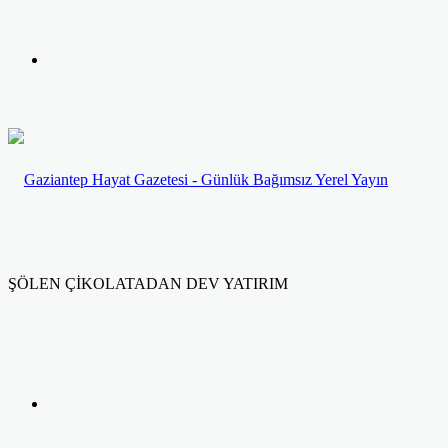
yap
Kayıt
...
Ol
ŞÖLEN ÇİKOLATADAN DEV YATIRIM
Facebook
Twitter
LinkedIn
Yazdır
Previous