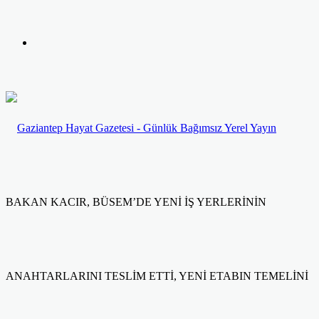
yap
Kayıt
...
Ol
BAKAN KACIR, BÜSEM’DE YENİ İŞ YERLERİNİN
ANAHTARLARINI TESLİM ETTİ, YENİ ETABIN TEMELİNİ