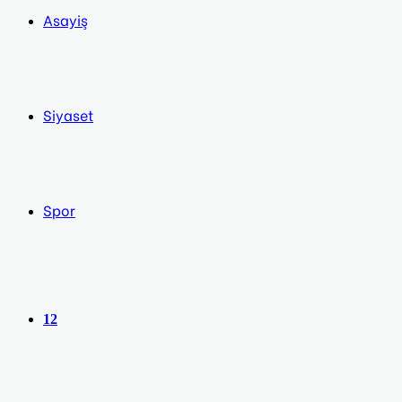
Asayiş
Siyaset
Spor
12