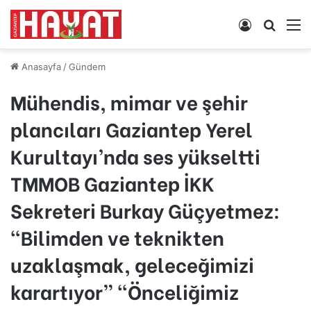
Kayıt
Arama
M
Ol
yap
...
Anasayfa
/
Gündem
Mühendis, mimar ve şehir
plancıları Gaziantep Yerel
Kurultayı’nda ses yükseltti
TMMOB Gaziantep İKK
Sekreteri Burkay Güçyetmez:
“Bilimden ve teknikten
uzaklaşmak, geleceğimizi
karartıyor” “Önceliğimiz