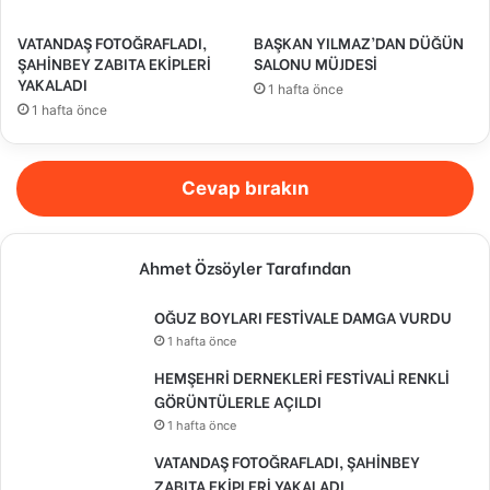
VATANDAŞ FOTOĞRAFLADI,
BAŞKAN YILMAZ’DAN DÜĞÜN
ŞAHİNBEY ZABITA EKİPLERİ
SALONU MÜJDESİ
YAKALADI
1 hafta önce
1 hafta önce
Cevap bırakın
Ahmet Özsöyler Tarafından
OĞUZ BOYLARI FESTİVALE DAMGA VURDU
1 hafta önce
HEMŞEHRİ DERNEKLERİ FESTİVALİ RENKLİ
GÖRÜNTÜLERLE AÇILDI
1 hafta önce
VATANDAŞ FOTOĞRAFLADI, ŞAHİNBEY
ZABITA EKİPLERİ YAKALADI