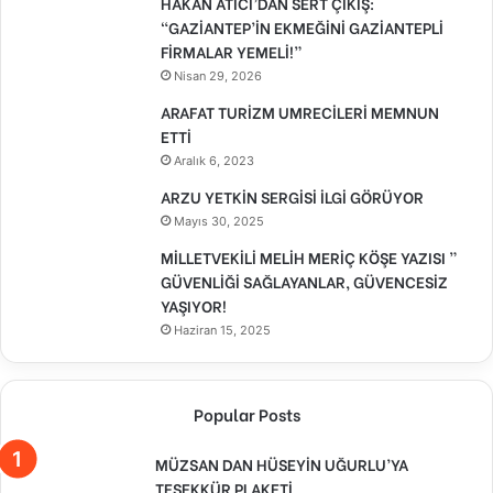
HAKAN ATICI’DAN SERT ÇIKIŞ:
“GAZİANTEP’İN EKMEĞİNİ GAZİANTEPLİ
FİRMALAR YEMELİ!”
Nisan 29, 2026
ARAFAT TURİZM UMRECİLERİ MEMNUN
ETTİ
Aralık 6, 2023
ARZU YETKİN SERGİSİ İLGİ GÖRÜYOR
Mayıs 30, 2025
MİLLETVEKİLİ MELİH MERİÇ KÖŞE YAZISI ”
GÜVENLİĞİ SAĞLAYANLAR, GÜVENCESİZ
YAŞIYOR!
Haziran 15, 2025
Popular Posts
MÜZSAN DAN HÜSEYİN UĞURLU’YA
TEŞEKKÜR PLAKETİ