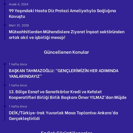
Aralık 4, 2024
99 Yaşındaki Hasta Diz Protezi Ameliyatıyla Sağlığına
Kavuştu
Mart 31, 2026
Müteahhitlerden Mühendislere Ziyaret İnşaat sektöründen
ortak akıl ve işbirliği mesajı!
Güncellenen Konular
1 hafta önce
BAŞKAN TAHMAZOĞLU: “GENÇLERİMİZİN HER ADIMINDA
YANLARINDAYIZ”
1 hafta önce
13. Bölge Esnaf ve Sanatkârlar Kredi ve Kefalet
Kooperatifleri Birliği Birlik Başkanı Ömer YILMAZ’dan Müjde
1 hafta önce
DEİK/Türkiye-Irak Yuvarlak Masa Toplantısı Ankara’da
Gerçekleştirildi
En Çok Görüntülenenler