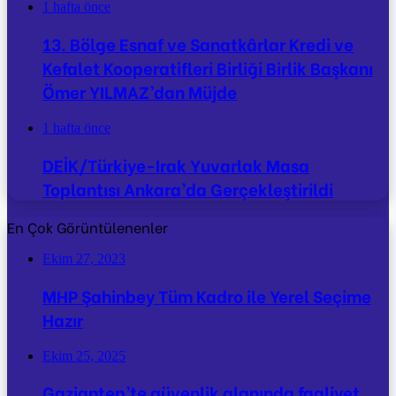
1 hafta önce
13. Bölge Esnaf ve Sanatkârlar Kredi ve
Kefalet Kooperatifleri Birliği Birlik Başkanı
Ömer YILMAZ’dan Müjde
1 hafta önce
DEİK/Türkiye-Irak Yuvarlak Masa
Toplantısı Ankara’da Gerçekleştirildi
En Çok Görüntülenenler
Ekim 27, 2023
MHP Şahinbey Tüm Kadro ile Yerel Seçime
Hazır
Ekim 25, 2025
Gaziantep’te güvenlik alanında faaliyet