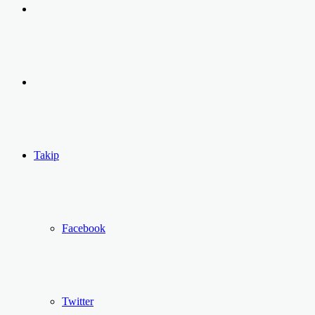
Arama
yap
Kayıt
...
Ol
Takip
Facebook
Twitter