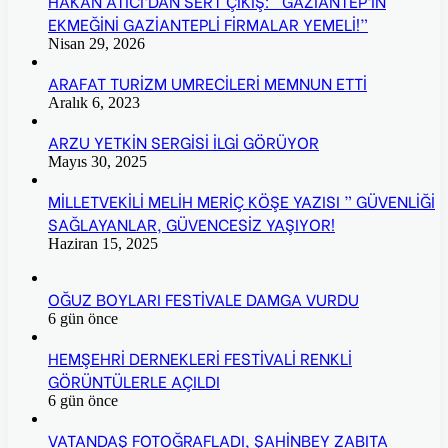
HAKAN ATICI’DAN SERT ÇIKIŞ: “GAZİANTEP’İN
EKMEĞİNİ GAZİANTEPLİ FİRMALAR YEMELİ!”
Nisan 29, 2026
ARAFAT TURİZM UMRECİLERİ MEMNUN ETTİ
Aralık 6, 2023
ARZU YETKİN SERGİSİ İLGİ GÖRÜYOR
Mayıs 30, 2025
MİLLETVEKİLİ MELİH MERİÇ KÖŞE YAZISI ” GÜVENLİĞİ
SAĞLAYANLAR, GÜVENCESİZ YAŞIYOR!
Haziran 15, 2025
OĞUZ BOYLARI FESTİVALE DAMGA VURDU
6 gün önce
HEMŞEHRİ DERNEKLERİ FESTİVALİ RENKLİ
GÖRÜNTÜLERLE AÇILDI
6 gün önce
VATANDAŞ FOTOĞRAFLADI, ŞAHİNBEY ZABITA