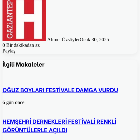
Ahmet Özsöyler
Ocak 30, 2025
0
Bir dakikadan az
Paylaş
Facebook
Twitter
Pinterest
WhatsApp
E-
Posta
İlgili Makaleler
ile
paylaş
OĞUZ BOYLARI FESTİVALE DAMGA VURDU
6 gün önce
HEMŞEHRİ DERNEKLERİ FESTİVALİ RENKLİ
GÖRÜNTÜLERLE AÇILDI