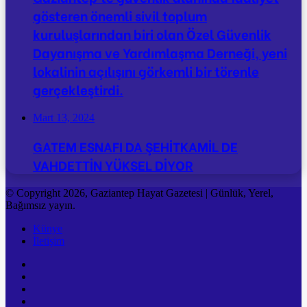
gösteren önemli sivil toplum
kuruluşlarından biri olan Özel Güvenlik
Dayanışma ve Yardımlaşma Derneği, yeni
lokalinin açılışını görkemli bir törenle
gerçekleştirdi.
Mart 13, 2024
GATEM ESNAFI DA ŞEHİTKAMİL DE
VAHDETTİN YÜKSEL DİYOR
© Copyright 2026, Gaziantep Hayat Gazetesi | Günlük, Yerel,
Bağımsız yayın.
Künye
İletişim
Facebook
Twitter
YouTube
Instagram