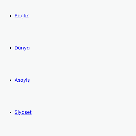
Sağlık
Dünya
Asayiş
Siyaset