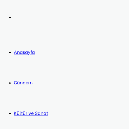
post
Next
post
Anasayfa
Gündem
Kültür ve Sanat