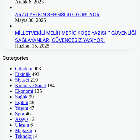
Aralık 6, 2023
ARZU YETKİN SERGİSİ İLGİ GÖRÜYOR
Mayıs 30, 2025
MİLLETVEKİLİ MELİH MERİÇ KÖŞE YAZISI ” GÜVENLİĞİ
SAĞLAYANLAR, GÜVENCESİZ YAŞIYOR!
Haziran 15, 2025
Categories
Gündem
903
Etkinlik
493
Siyaset
219
Kültür ve Sanat
184
Ekonomi
135
Sağlık
99
Eğitim
48
Yaşam
47
Spor
46
Asayiş
12
Ulaşım
6
Magazin
5
Teknoloji
4