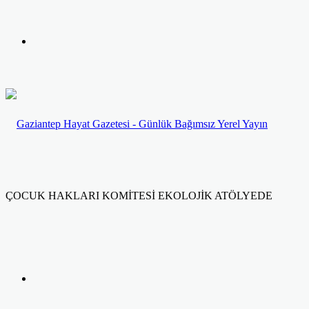
yap
Kayıt
...
Ol
ÇOCUK HAKLARI KOMİTESİ EKOLOJİK ATÖLYEDE
Facebook
Twitter
LinkedIn
Yazdır
Previous