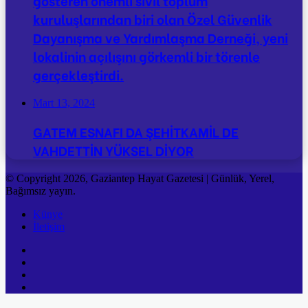
gösteren önemli sivil toplum
kuruluşlarından biri olan Özel Güvenlik
Dayanışma ve Yardımlaşma Derneği, yeni
lokalinin açılışını görkemli bir törenle
gerçekleştirdi.
Mart 13, 2024
GATEM ESNAFI DA ŞEHİTKAMİL DE
VAHDETTİN YÜKSEL DİYOR
© Copyright 2026, Gaziantep Hayat Gazetesi | Günlük, Yerel,
Bağımsız yayın.
Künye
İletişim
Facebook
Twitter
YouTube
Instagram