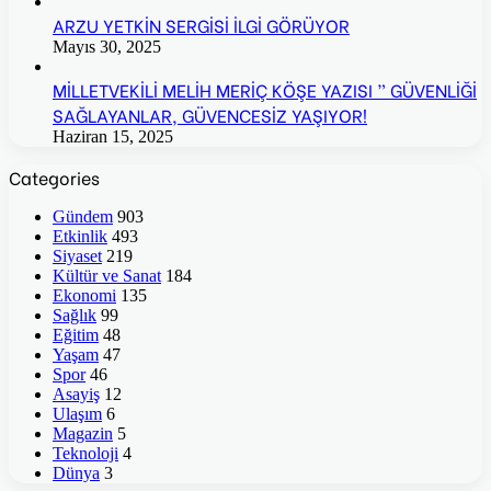
ARZU YETKİN SERGİSİ İLGİ GÖRÜYOR
Mayıs 30, 2025
MİLLETVEKİLİ MELİH MERİÇ KÖŞE YAZISI ” GÜVENLİĞİ
SAĞLAYANLAR, GÜVENCESİZ YAŞIYOR!
Haziran 15, 2025
Categories
Gündem
903
Etkinlik
493
Siyaset
219
Kültür ve Sanat
184
Ekonomi
135
Sağlık
99
Eğitim
48
Yaşam
47
Spor
46
Asayiş
12
Ulaşım
6
Magazin
5
Teknoloji
4
Dünya
3