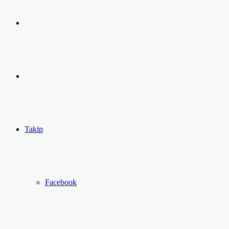
Arama
yap
Kayıt
...
Ol
Takip
Facebook