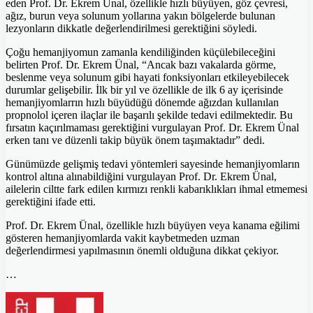
eden Prof. Dr. Ekrem Ünal, özellikle hızlı büyüyen, göz çevresi,
ağız, burun veya solunum yollarına yakın bölgelerde bulunan
lezyonların dikkatle değerlendirilmesi gerektiğini söyledi.
Çoğu hemanjiyomun zamanla kendiliğinden küçülebileceğini
belirten Prof. Dr. Ekrem Ünal, “Ancak bazı vakalarda görme,
beslenme veya solunum gibi hayati fonksiyonları etkileyebilecek
durumlar gelişebilir. İlk bir yıl ve özellikle de ilk 6 ay içerisinde
hemanjiyomlarrın hızlı büyüdüğü dönemde ağızdan kullanılan
propnolol içeren ilaçlar ile başarılı şekilde tedavi edilmektedir. Bu
fırsatın kaçırılmaması gerektiğini vurgulayan Prof. Dr. Ekrem Ünal
erken tanı ve düzenli takip büyük önem taşımaktadır” dedi.
Günümüzde gelişmiş tedavi yöntemleri sayesinde hemanjiyomların
kontrol altına alınabildiğini vurgulayan Prof. Dr. Ekrem Ünal,
ailelerin ciltte fark edilen kırmızı renkli kabarıklıkları ihmal etmemesi
gerektiğini ifade etti.
Prof. Dr. Ekrem Ünal, özellikle hızlı büyüyen veya kanama eğilimi
gösteren hemanjiyomlarda vakit kaybetmeden uzman
değerlendirmesi yapılmasının önemli olduğuna dikkat çekiyor.
…