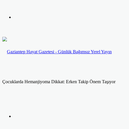
yap
Kayıt
...
Ol
Çocuklarda Hemanjiyoma Dikkat: Erken Takip Önem Taşıyor
Facebook
Twitter
LinkedIn
Yazdır
Previous