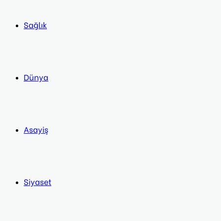
Sağlık
Dünya
Asayiş
Siyaset