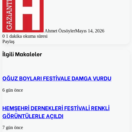
Ahmet Özsöyler
Mayıs 14, 2026
0
1 dakika okuma süresi
Paylaş
Facebook
Twitter
Pinterest
WhatsApp
E-
Posta
İlgili Makaleler
ile
paylaş
OĞUZ BOYLARI FESTİVALE DAMGA VURDU
6 gün önce
HEMŞEHRİ DERNEKLERİ FESTİVALİ RENKLİ
GÖRÜNTÜLERLE AÇILDI
7 gün önce