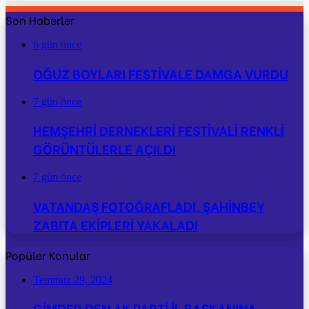
Son Haberler
6 gün önce
OĞUZ BOYLARI FESTİVALE DAMGA VURDU
7 gün önce
HEMŞEHRİ DERNEKLERİ FESTİVALİ RENKLİ
GÖRÜNTÜLERLE AÇILDI
7 gün önce
VATANDAŞ FOTOĞRAFLADI, ŞAHİNBEY
ZABITA EKİPLERİ YAKALADI
Popüler Konular
Temmuz 29, 2024
GİMDER DEN AK PARTİ İL BAŞKANINA