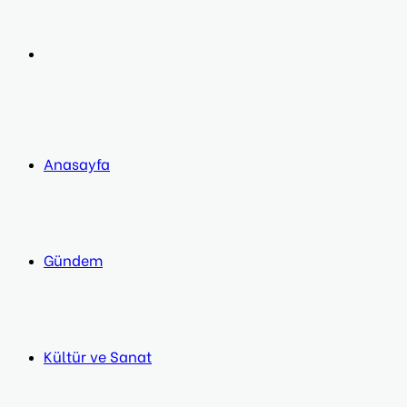
post
Next
post
Anasayfa
Gündem
Kültür ve Sanat