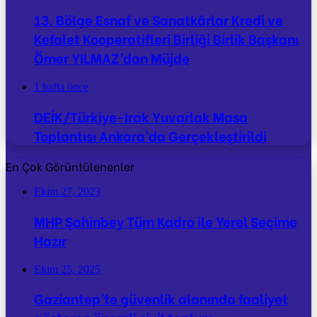
13. Bölge Esnaf ve Sanatkârlar Kredi ve
Kefalet Kooperatifleri Birliği Birlik Başkanı
Ömer YILMAZ’dan Müjde
1 hafta önce
DEİK/Türkiye-Irak Yuvarlak Masa
Toplantısı Ankara’da Gerçekleştirildi
En Çok Görüntülenenler
Ekim 27, 2023
MHP Şahinbey Tüm Kadro ile Yerel Seçime
Hazır
Ekim 25, 2025
Gaziantep’te güvenlik alanında faaliyet