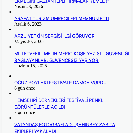
EKMEĞİNİ GAZİANTEPLİ FİRMALAR YEMELİ!”
Nisan 29, 2026
ARAFAT TURİZM UMRECİLERİ MEMNUN ETTİ
Aralık 6, 2023
ARZU YETKİN SERGİSİ İLGİ GÖRÜYOR
Mayıs 30, 2025
MİLLETVEKİLİ MELİH MERİÇ KÖŞE YAZISI ” GÜVENLİĞİ
SAĞLAYANLAR, GÜVENCESİZ YAŞIYOR!
Haziran 15, 2025
OĞUZ BOYLARI FESTİVALE DAMGA VURDU
6 gün önce
HEMŞEHRİ DERNEKLERİ FESTİVALİ RENKLİ
GÖRÜNTÜLERLE AÇILDI
7 gün önce
VATANDAŞ FOTOĞRAFLADI, ŞAHİNBEY ZABITA
EKİPLERİ YAKALADI