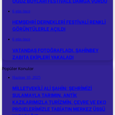
OĞUZ BOYLARI FESTİVALE DAMGA VURDU
6 gün önce
HEMŞEHRİ DERNEKLERİ FESTİVALİ RENKLİ
GÖRÜNTÜLERLE AÇILDI
6 gün önce
VATANDAŞ FOTOĞRAFLADI, ŞAHİNBEY
ZABITA EKİPLERİ YAKALADI
Popüler Konular
Haziran 10, 2025
MİLLETVEKİLİ ALİ ŞAHİN; ŞEHRİMİZİ
SULAMAYLA TARIMIN, ANTİK
KAZILARIMIZLA TURİZMİN, ÇEVRE VE EKO
PROJELERİMİZLE TABİATIN MERKEZ ÜSSÜ