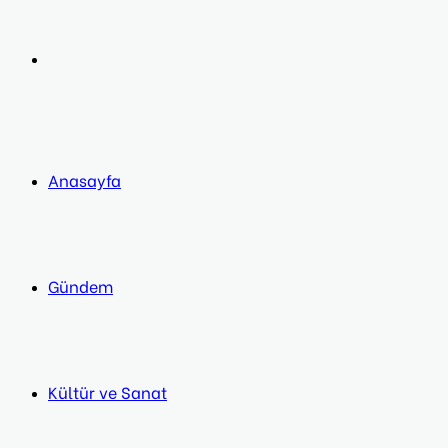
post
Next
post
Anasayfa
Gündem
Kültür ve Sanat