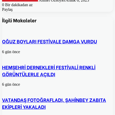
Ahmet Özsöyler
Aralık 6, 2023
0
Bir dakikadan az
Paylaş
Facebook
Twitter
Pinterest
WhatsApp
E-
Posta
İlgili Makaleler
ile
paylaş
OĞUZ BOYLARI FESTİVALE DAMGA VURDU
6 gün önce
HEMŞEHRİ DERNEKLERİ FESTİVALİ RENKLİ
GÖRÜNTÜLERLE AÇILDI
6 gün önce
VATANDAŞ FOTOĞRAFLADI, ŞAHİNBEY ZABITA
EKİPLERİ YAKALADI