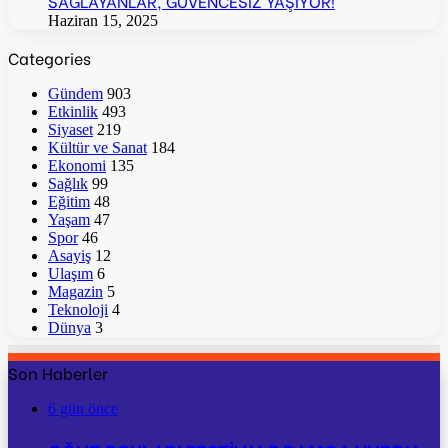
SAĞLAYANLAR, GÜVENCESİZ YAŞIYOR!
Haziran 15, 2025
Categories
Gündem
903
Etkinlik
493
Siyaset
219
Kültür ve Sanat
184
Ekonomi
135
Sağlık
99
Eğitim
48
Yaşam
47
Spor
46
Asayiş
12
Ulaşım
6
Magazin
5
Teknoloji
4
Dünya
3
Son Haberler
6 gün önce