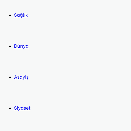
Sağlık
Dünya
Asayiş
Siyaset