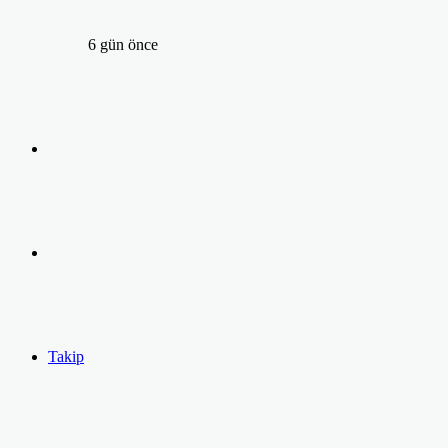
6 gün önce
Arama
yap
Kayıt
...
Ol
Takip