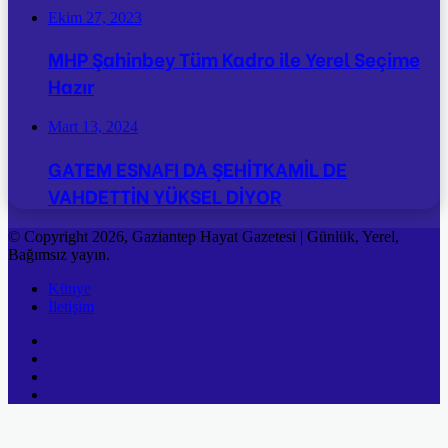
Ekim 27, 2023
MHP Şahinbey Tüm Kadro ile Yerel Seçime
Hazır
Mart 13, 2024
GATEM ESNAFI DA ŞEHİTKAMİL DE
VAHDETTİN YÜKSEL DİYOR
© Copyright 2026, Gaziantep Hayat Gazetesi | Günlük, Yerel,
Bağımsız yayın.
Künye
İletişim
Facebook
Twitter
YouTube
Instagram
Facebook
Twitter
Reddit
WhatsApp
Telegram
Viber
Başa
dön