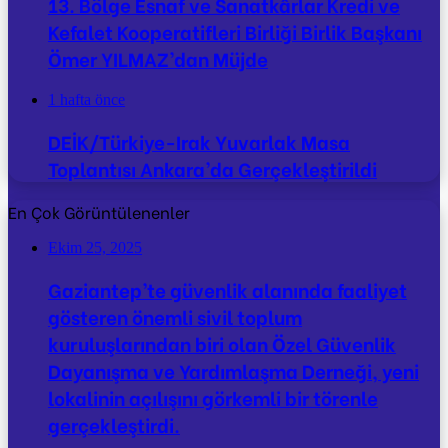
13. Bölge Esnaf ve Sanatkârlar Kredi ve
Kefalet Kooperatifleri Birliği Birlik Başkanı
Ömer YILMAZ’dan Müjde
1 hafta önce
DEİK/Türkiye-Irak Yuvarlak Masa
Toplantısı Ankara’da Gerçekleştirildi
En Çok Görüntülenenler
Ekim 25, 2025
Gaziantep’te güvenlik alanında faaliyet
gösteren önemli sivil toplum
kuruluşlarından biri olan Özel Güvenlik
Dayanışma ve Yardımlaşma Derneği, yeni
lokalinin açılışını görkemli bir törenle
gerçekleştirdi.