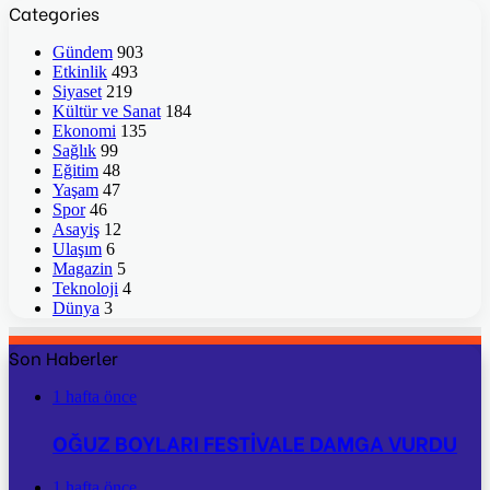
Categories
Gündem
903
Etkinlik
493
Siyaset
219
Kültür ve Sanat
184
Ekonomi
135
Sağlık
99
Eğitim
48
Yaşam
47
Spor
46
Asayiş
12
Ulaşım
6
Magazin
5
Teknoloji
4
Dünya
3
Son Haberler
1 hafta önce
OĞUZ BOYLARI FESTİVALE DAMGA VURDU
1 hafta önce