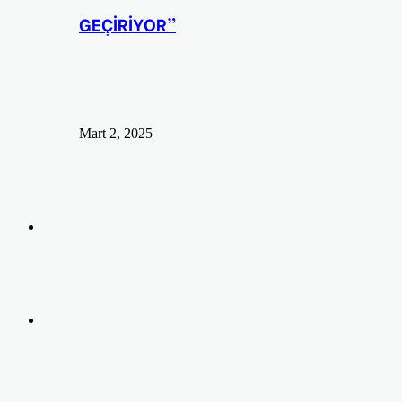
GEÇİRİYOR”
Mart 2, 2025
Arama
yap
Kayıt