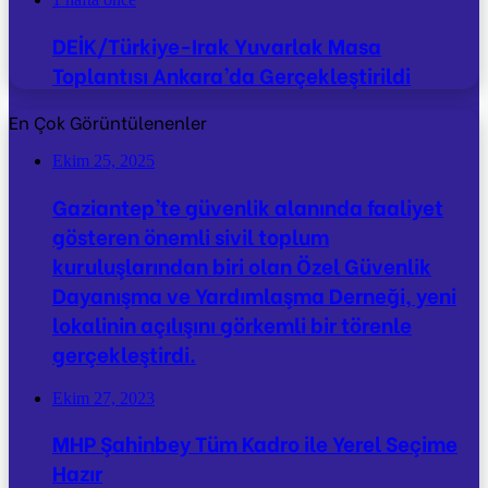
DEİK/Türkiye-Irak Yuvarlak Masa
Toplantısı Ankara’da Gerçekleştirildi
En Çok Görüntülenenler
Ekim 25, 2025
Gaziantep’te güvenlik alanında faaliyet
gösteren önemli sivil toplum
kuruluşlarından biri olan Özel Güvenlik
Dayanışma ve Yardımlaşma Derneği, yeni
lokalinin açılışını görkemli bir törenle
gerçekleştirdi.
Ekim 27, 2023
MHP Şahinbey Tüm Kadro ile Yerel Seçime
Hazır