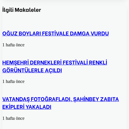
Facebook
Twitter
Pinterest
WhatsApp
E-
Posta
İlgili Makaleler
ile
paylaş
OĞUZ BOYLARI FESTİVALE DAMGA VURDU
1 hafta önce
HEMŞEHRİ DERNEKLERİ FESTİVALİ RENKLİ
GÖRÜNTÜLERLE AÇILDI
1 hafta önce
VATANDAŞ FOTOĞRAFLADI, ŞAHİNBEY ZABITA
EKİPLERİ YAKALADI
1 hafta önce