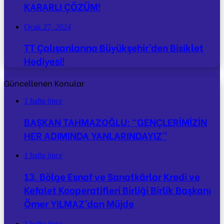
KARARLI ÇÖZÜM!
Ocak 27, 2024
TT Çalışanlarına Büyükşehir’den Bisiklet
Hediyesi!
Güncellenen Konular
1 hafta önce
BAŞKAN TAHMAZOĞLU: “GENÇLERİMİZİN
HER ADIMINDA YANLARINDAYIZ”
1 hafta önce
13. Bölge Esnaf ve Sanatkârlar Kredi ve
Kefalet Kooperatifleri Birliği Birlik Başkanı
Ömer YILMAZ’dan Müjde
1 hafta önce