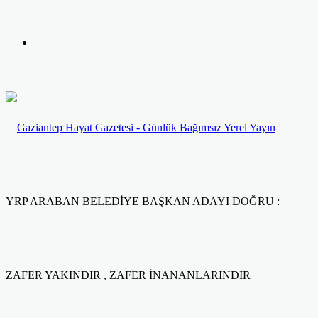
yap
Kayıt
...
Ol
YRP ARABAN BELEDİYE BAŞKAN ADAYI DOĞRU :
ZAFER YAKINDIR , ZAFER İNANANLARINDIR