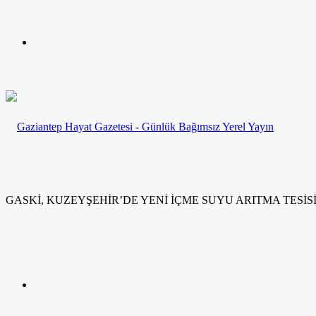
yap
Kayıt
...
Ol
GASKİ, KUZEYŞEHİR’DE YENİ İÇME SUYU ARITMA TESİS
Facebook
Twitter
LinkedIn
Yazdır
Previous