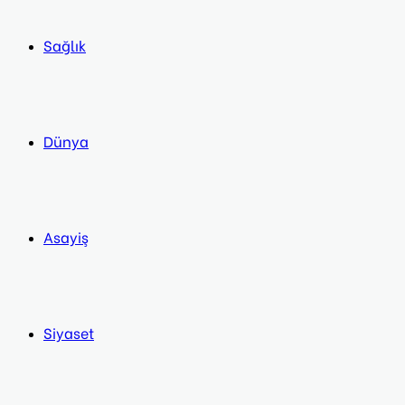
Sağlık
Dünya
Asayiş
Siyaset