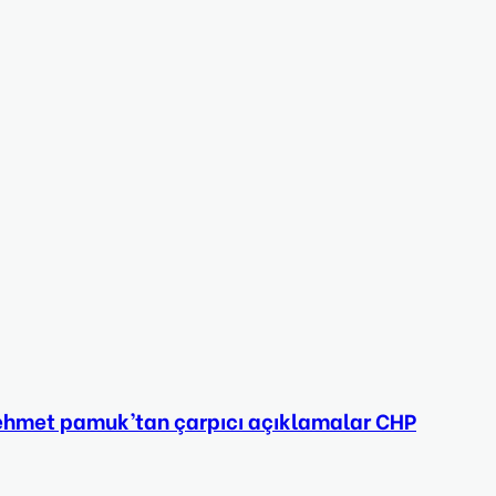
 Mehmet pamuk’tan çarpıcı açıklamalar CHP