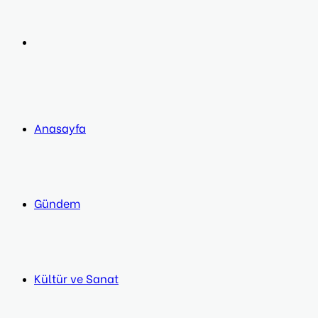
post
Next
post
Anasayfa
Gündem
Kültür ve Sanat