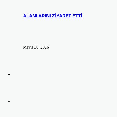
ALANLARINI ZİYARET ETTİ
Mayıs 30, 2026
Arama
yap
Kayıt