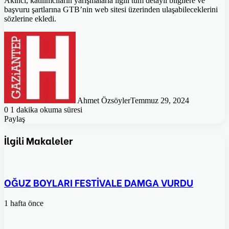
Akıncı, katılımcıların yarışmalarla ilgili tüm detaylı bilgilere ve
başvuru şartlarına GTB’nin web sitesi üzerinden ulaşabileceklerini
sözlerine ekledi.
Ahmet Özsöyler
Temmuz 29, 2024
0
1 dakika okuma süresi
Paylaş
Facebook
Twitter
Pinterest
WhatsApp
E-
Posta
İlgili Makaleler
ile
paylaş
OĞUZ BOYLARI FESTİVALE DAMGA VURDU
1 hafta önce