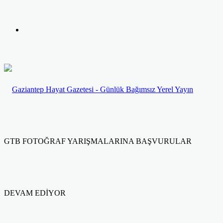
yap
Kayıt
...
Ol
GTB FOTOĞRAF YARIŞMALARINA BAŞVURULAR
DEVAM EDİYOR