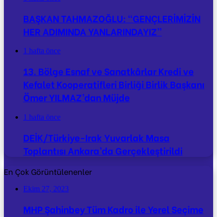
BAŞKAN TAHMAZOĞLU: “GENÇLERİMİZİN
HER ADIMINDA YANLARINDAYIZ”
1 hafta önce
13. Bölge Esnaf ve Sanatkârlar Kredi ve
Kefalet Kooperatifleri Birliği Birlik Başkanı
Ömer YILMAZ’dan Müjde
1 hafta önce
DEİK/Türkiye-Irak Yuvarlak Masa
Toplantısı Ankara’da Gerçekleştirildi
En Çok Görüntülenenler
Ekim 27, 2023
MHP Şahinbey Tüm Kadro ile Yerel Seçime