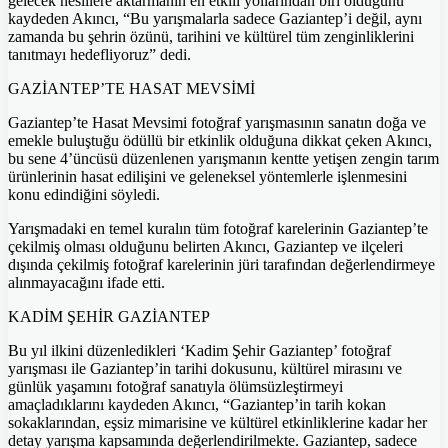
gelecek nesillere aktarmanın en etkili yollarından biri olduğunu
kaydeden Akıncı, “Bu yarışmalarla sadece Gaziantep’i değil, aynı
zamanda bu şehrin özünü, tarihini ve kültürel tüm zenginliklerini
tanıtmayı hedefliyoruz” dedi.
GAZİANTEP’TE HASAT MEVSİMİ
Gaziantep’te Hasat Mevsimi fotoğraf yarışmasının sanatın doğa ve
emekle buluştuğu ödüllü bir etkinlik olduğuna dikkat çeken Akıncı,
bu sene 4’üncüsü düzenlenen yarışmanın kentte yetişen zengin tarım
ürünlerinin hasat edilişini ve geleneksel yöntemlerle işlenmesini
konu edindiğini söyledi.
Yarışmadaki en temel kuralın tüm fotoğraf karelerinin Gaziantep’te
çekilmiş olması olduğunu belirten Akıncı, Gaziantep ve ilçeleri
dışında çekilmiş fotoğraf karelerinin jüri tarafından değerlendirmeye
alınmayacağını ifade etti.
KADİM ŞEHİR GAZİANTEP
Bu yıl ilkini düzenledikleri ‘Kadim Şehir Gaziantep’ fotoğraf
yarışması ile Gaziantep’in tarihi dokusunu, kültürel mirasını ve
günlük yaşamını fotoğraf sanatıyla ölümsüzleştirmeyi
amaçladıklarını kaydeden Akıncı, “Gaziantep’in tarih kokan
sokaklarından, eşsiz mimarisine ve kültürel etkinliklerine kadar her
detay yarışma kapsamında değerlendirilmekte. Gaziantep, sadece