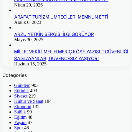
Nisan 29, 2026
ARAFAT TURİZM UMRECİLERİ MEMNUN ETTİ
Aralık 6, 2023
ARZU YETKİN SERGİSİ İLGİ GÖRÜYOR
Mayıs 30, 2025
MİLLETVEKİLİ MELİH MERİÇ KÖŞE YAZISI ” GÜVENLİĞİ
SAĞLAYANLAR, GÜVENCESİZ YAŞIYOR!
Haziran 15, 2025
Categories
Gündem
903
Etkinlik
493
Siyaset
219
Kültür ve Sanat
184
Ekonomi
135
Sağlık
99
Eğitim
48
Yaşam
47
Spor
46