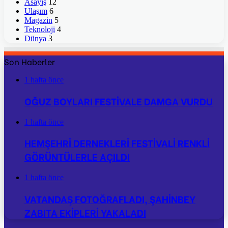
Asayiş
12
Ulaşım
6
Magazin
5
Teknoloji
4
Dünya
3
Son Haberler
1 hafta önce
OĞUZ BOYLARI FESTİVALE DAMGA VURDU
1 hafta önce
HEMŞEHRİ DERNEKLERİ FESTİVALİ RENKLİ
GÖRÜNTÜLERLE AÇILDI
1 hafta önce
VATANDAŞ FOTOĞRAFLADI, ŞAHİNBEY
ZABITA EKİPLERİ YAKALADI