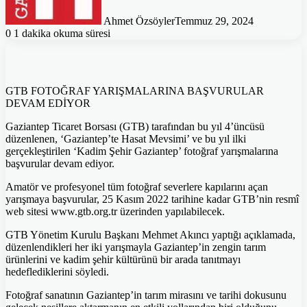
Ahmet Özsöyler
Temmuz 29, 2024
0
1 dakika okuma süresi
GTB FOTOĞRAF YARIŞMALARINA BAŞVURULAR
DEVAM EDİYOR
Gaziantep Ticaret Borsası (GTB) tarafından bu yıl 4’üncüsü
düzenlenen, ‘Gaziantep’te Hasat Mevsimi’ ve bu yıl ilki
gerçekleştirilen ‘Kadim Şehir Gaziantep’ fotoğraf yarışmalarına
başvurular devam ediyor.
Amatör ve profesyonel tüm fotoğraf severlere kapılarını açan
yarışmaya başvurular, 25 Kasım 2022 tarihine kadar GTB’nin resmî
web sitesi www.gtb.org.tr üzerinden yapılabilecek.
GTB Yönetim Kurulu Başkanı Mehmet Akıncı yaptığı açıklamada,
düzenlendikleri her iki yarışmayla Gaziantep’in zengin tarım
ürünlerini ve kadim şehir kültürünü bir arada tanıtmayı
hedeflediklerini söyledi.
Fotoğraf sanatının Gaziantep’in tarım mirasını ve tarihi dokusunu