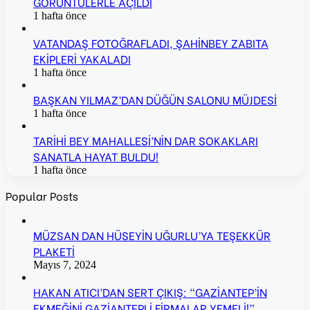
GÖRÜNTÜLERLE AÇILDI
1 hafta önce
VATANDAŞ FOTOĞRAFLADI, ŞAHİNBEY ZABITA
EKİPLERİ YAKALADI
1 hafta önce
BAŞKAN YILMAZ’DAN DÜĞÜN SALONU MÜJDESİ
1 hafta önce
TARİHİ BEY MAHALLESİ’NİN DAR SOKAKLARI
SANATLA HAYAT BULDU!
1 hafta önce
Popular Posts
MÜZSAN DAN HÜSEYİN UĞURLU’YA TEŞEKKÜR
PLAKETİ
Mayıs 7, 2024
HAKAN ATICI’DAN SERT ÇIKIŞ: “GAZİANTEP’İN
EKMEĞİNİ GAZİANTEPLİ FİRMALAR YEMELİ!”