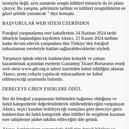
tarımıyla değil, aynı zamanda zengin kültürel mirasıyla da ön plana
çıkıyor. Bu yarışma, şehrimizin tarihini ve kültürel zenginliklerini en
güzel şekilde yansıtacak ” diye konuştu.
BAŞVURULAR WEB SİTESİ ÜZERİNDEN
Fotoğraf yarışmalarına eser kabullerinin 24 Haziran 2024 tarihi
itibariyle başlandığını kaydeden Akıncı, 25 Kasım 2024 tarihine
kadar devam edecek yarışmalara tüm Türkiye’den fotoğraf
tutkunlarının eserleriyle katılım sağlayabileceklerini söyledi.
Yarışmaya iştirak edecek katılımcılara kolaylık ve zaman
kazandırmak açısından eserlerin Gaziantep Ticaret Borsasının resmî
web sitesi www.gtb.org.tr adresi üzerinden kabul edildiğini aktaran
Akıncı, posta yoluyla yapılacak müracaatların ise kabul
edilmeyeceği uyarısında bulundu.
DERECEYE GİREN ESERLERE ÖDÜL
Her iki fotoğraf yarışmasının birbirinden bağımsız olduğunu ve
farklı kategorilerde değerlendirilerek ödüllendirileceğini vurgulayan
Akıncı, seçici kurulun belirleyeceği sonuçlara göre dereceye giren
katılımcılara iki farklı kategoride altın ödülleri ile sergileme kazanan
eser sahiplerine plaket takdim edileceğini dile getirdi.