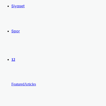
Siyaset
Spor
12
Featured
Articles