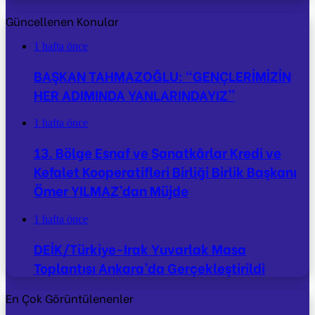
Güncellenen Konular
1 hafta önce
BAŞKAN TAHMAZOĞLU: “GENÇLERİMİZİN
HER ADIMINDA YANLARINDAYIZ”
1 hafta önce
13. Bölge Esnaf ve Sanatkârlar Kredi ve
Kefalet Kooperatifleri Birliği Birlik Başkanı
Ömer YILMAZ’dan Müjde
1 hafta önce
DEİK/Türkiye-Irak Yuvarlak Masa
Toplantısı Ankara’da Gerçekleştirildi
En Çok Görüntülenenler