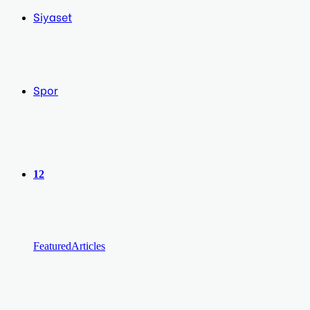
Siyaset
Spor
12
Featured
Articles