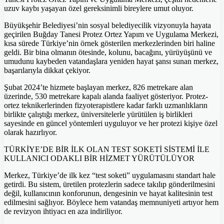
uzuv kaybı yaşayan özel gereksinimli bireylere umut oluyor.
Büyükşehir Belediyesi’nin sosyal belediyecilik vizyonuyla hayata
geçirilen Buğday Tanesi Protez Ortez Yapım ve Uygulama Merkezi,
kısa sürede Türkiye’nin örnek gösterilen merkezlerinden biri haline
geldi. Bir bina olmanın ötesinde, kolunu, bacağını, yürüyüşünü ve
umudunu kaybeden vatandaşlara yeniden hayat şansı sunan merkez,
başarılarıyla dikkat çekiyor.
Şubat 2024’te hizmete başlayan merkez, 826 metrekare alan
üzerinde, 530 metrekare kapalı alanda faaliyet gösteriyor. Protez-
ortez teknikerlerinden fizyoterapistlere kadar farklı uzmanlıkların
birlikte çalıştığı merkez, üniversitelerle yürütülen iş birlikleri
sayesinde en güncel yöntemleri uyguluyor ve her protezi kişiye özel
olarak hazırlıyor.
TÜRKİYE’DE BİR İLK OLAN TEST SOKETİ SİSTEMİ İLE
KULLANICI ODAKLI BİR HİZMET YÜRÜTÜLÜYOR
Merkez, Türkiye’de ilk kez “test soketi” uygulamasını standart hale
getirdi. Bu sistem, üretilen protezlerin sadece takılıp gönderilmesini
değil, kullanıcının konforunun, dengesinin ve hayat kalitesinin test
edilmesini sağlıyor. Böylece hem vatandaş memnuniyeti artıyor hem
de revizyon ihtiyacı en aza indiriliyor.