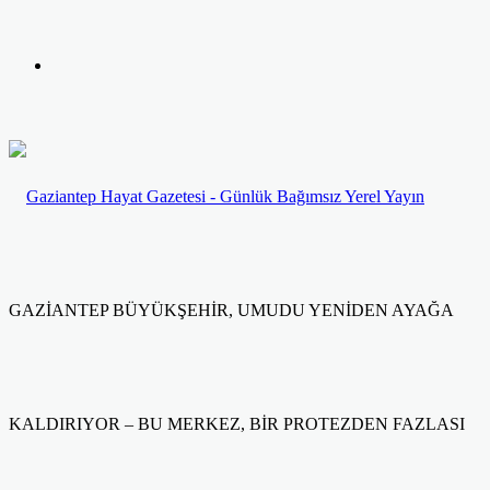
yap
Kayıt
...
Ol
GAZİANTEP BÜYÜKŞEHİR, UMUDU YENİDEN AYAĞA
KALDIRIYOR – BU MERKEZ, BİR PROTEZDEN FAZLASI