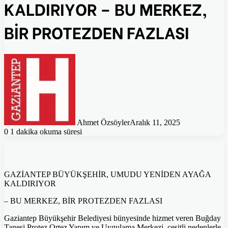
KALDIRIYOR – BU MERKEZ,
BİR PROTEZDEN FAZLASI
Ahmet Özsöyler
Aralık 11, 2025
0
1 dakika okuma süresi
GAZİANTEP BÜYÜKŞEHİR, UMUDU YENİDEN AYAĞA
KALDIRIYOR
– BU MERKEZ, BİR PROTEZDEN FAZLASI
Gaziantep Büyükşehir Belediyesi bünyesinde hizmet veren Buğday
Tanesi Protez Ortez Yapım ve Uygulama Merkezi, çeşitli nedenlerle