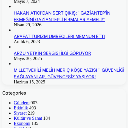
Mayıs 7, 2024
HAKAN ATICI’DAN SERT ÇIKIŞ: “GAZİANTEP’İN
EKMEĞİNİ GAZİANTEPLİ FİRMALAR YEMELİ!”
Nisan 29, 2026
ARAFAT TURİZM UMRECİLERİ MEMNUN ETTİ
Aralık 6, 2023
ARZU YETKİN SERGİSİ İLGİ GÖRÜYOR
Mayıs 30, 2025
MİLLETVEKİLİ MELİH MERİÇ KÖŞE YAZISI ” GÜVENLİĞİ
SAĞLAYANLAR, GÜVENCESİZ YAŞIYOR!
Haziran 15, 2025
Categories
Gündem
903
Etkinlik
493
Siyaset
219
Kültür ve Sanat
184
Ekonomi
135