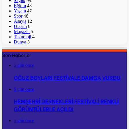
Sağlık
99
Eğitim
48
Yaşam
47
Spor
46
Asayiş
12
Ulaşım
6
Magazin
5
Teknoloji
4
Dünya
3
Son Haberler
5 gün önce
OĞUZ BOYLARI FESTİVALE DAMGA VURDU
5 gün önce
HEMŞEHRİ DERNEKLERİ FESTİVALİ RENKLİ
GÖRÜNTÜLERLE AÇILDI
5 gün önce