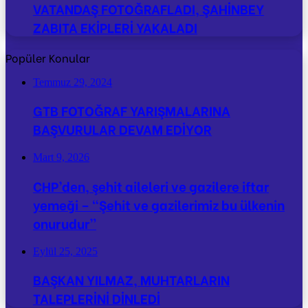
VATANDAŞ FOTOĞRAFLADI, ŞAHİNBEY
ZABITA EKİPLERİ YAKALADI
Popüler Konular
Temmuz 29, 2024
GTB FOTOĞRAF YARIŞMALARINA
BAŞVURULAR DEVAM EDİYOR
Mart 9, 2026
CHP’den, şehit aileleri ve gazilere iftar
yemeği – “Şehit ve gazilerimiz bu ülkenin
onurudur”
Eylül 25, 2025
BAŞKAN YILMAZ, MUHTARLARIN
TALEPLERİNİ DİNLEDİ