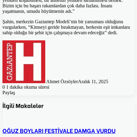
yeniden koşabilmesi, bir annenin yeniden sarılabilmesi demek.
Bizim için bu başarı rakamlardan çok daha fazlası. İnsanı
yaşatmanın, umudu büyütmenin adı.”
Şahin, merkezin Gaziantep Modeli’nin bir yansıması olduğunu
vurgularken, “Kimseyi geride bırakmayan, herkesin eşit imkanlara
sahip olduğu bir şehir için çalışmaya devam edeceğiz” dedi.
Ahmet Özsöyler
Aralık 11, 2025
0
1 dakika okuma süresi
Paylaş
Facebook
Twitter
Pinterest
WhatsApp
E-
Posta
İlgili Makaleler
ile
paylaş
OĞUZ BOYLARI FESTİVALE DAMGA VURDU