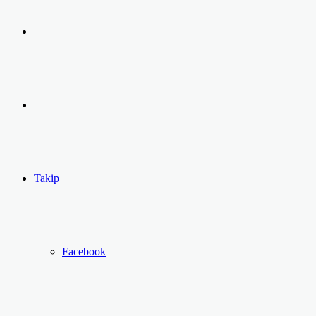
Arama
yap
Kayıt
...
Ol
Takip
Facebook