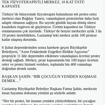
TEK FİZYOTERAPİSTLİ MERKEZ, 10 KAT ÜSTÜ
KAPASİTE
Türkiye’de bünyesinde fizyoterapist bulunduran tek protez-ortez
merkezi olan Buğday Tanesi, vatandaşların protezlerine daha hızlı
adapte olmasını sağlıyor. Bu sayede günlük hayata dönüş süresi
kısalırken özgüven de güçleniyor. Üretim kapasitesi ise Türkiye
ortalamasının çok üzerinde. Türkiye’de benzer merkezler aylık 3 ila
10 protez üretebilirken, Gaziantep’teki merkez aylık 100 proteze
kadar ulaşmış durumda.
6 Şubat depremlerinden sonra harekete geçen Büyükşehir
Belediyesi, “Asrın Felaketinde Engelleri Birlikte Aşıyoruz”
projesiyle 11 ilde depremden etkilenen vatandaşlara ücretsiz protez
desteği sağladı. Merkez, proje kapsamında bin 100 kişiye ücretsiz
ortez ve protez hizmeti verirken, toplamda bin 460 vatandaşa
doğrudan destek sundu.
BAŞKAN ŞAHİN: “BİR ÇOCUĞUN YENİDEN KOŞMASI
DEMEK…”
Gaziantep Büyükşehir Belediye Başkanı Fatma Şahin, merkezin
insan hayatına dokunan yönünü şu sözlerle anlattı:
“Her bir protez, bir insanın yeniden yürüyebilmesi, bir çocuğun