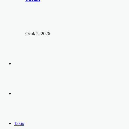
Ocak 5, 2026
Arama
yap
Kayıt
...
Ol
Takip