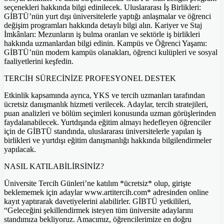
seçenekleri hakkında bilgi edinilecek. Uluslararası İş Birlikleri:
GİBTÜ’nün yurt dışı üniversitelerle yaptığı anlaşmalar ve öğrenci
değişim programları hakkında detaylı bilgi alın. Kariyer ve Staj
İmkânları: Mezunların iş bulma oranları ve sektörle iş birlikleri
hakkında uzmanlardan bilgi edinin. Kampüs ve Öğrenci Yaşamı:
GİBTÜ’nün modern kampüs olanakları, öğrenci kulüpleri ve sosyal
faaliyetlerini keşfedin.
TERCİH SÜRECİNİZE PROFESYONEL DESTEK
Etkinlik kapsamında ayrıca, YKS ve tercih uzmanları tarafından
ücretsiz danışmanlık hizmeti verilecek. Adaylar, tercih stratejileri,
puan analizleri ve bölüm seçimleri konusunda uzman görüşlerinden
faydalanabilecek. Yurtdışında eğitim almayı hedefleyen öğrenciler
için de GİBTÜ standında, uluslararası üniversitelerle yapılan iş
birlikleri ve yurtdışı eğitim danışmanlığı hakkında bilgilendirmeler
yapılacak.
NASIL KATILABİLİRSİNİZ?
Üniversite Tercih Günleri’ne katılım *ücretsiz* olup, girişte
beklememek için adaylar www.artitercih.com* adresinden online
kayıt yaptırarak davetiyelerini alabilirler. GİBTÜ yetkilileri,
“Geleceğini şekillendirmek isteyen tüm üniversite adaylarını
standımıza bekliyoruz. Amacımız, öğrencilerimize en doğru