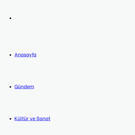
post
Next
post
Anasayfa
Gündem
Kültür ve Sanat