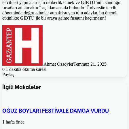
tercihleri yapmaları için rehberlik etmek ve GİBTÜ’nün sunduğu
fırsatları anlatmaktır.” açıklamasında bulundu. Üniversite tercih
döneminde doğru adımlar atmak isteyen tüm adaylar, bu önemli
etkinlikte GİBTÜ ile bir araya gelme fırsatını kaçırmasın!
Ahmet Özsöyler
Temmuz 21, 2025
0
1 dakika okuma süresi
Paylaş
Facebook
Twitter
Pinterest
WhatsApp
E-
Posta
İlgili Makaleler
ile
paylaş
OĞUZ BOYLARI FESTİVALE DAMGA VURDU
1 hafta önce