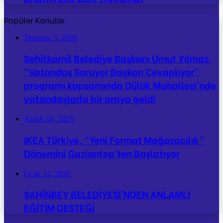
Popüler Konular
Temmuz 5, 2026
Şehitkamil Belediye Başkanı Umut Yılmaz,
“Vatandaş Soruyor Başkan Cevaplıyor”
programı kapsamında Dülük Mahallesi’nde
vatandaşlarla bir araya geldi
Aralık 18, 2025
IKEA Türkiye, “Yeni Format Mağazacılık”
Dönemini Gaziantep’ten Başlatıyor
Ocak 12, 2026
ŞAHİNBEY BELEDİYESİ’NDEN ANLAMLI
EĞİTİM DESTEĞİ