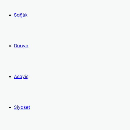
Sağlık
Dünya
Asayiş
Siyaset