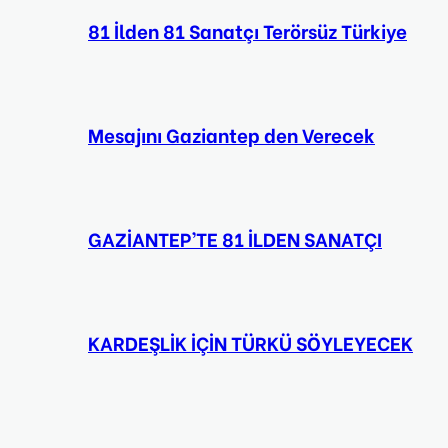
81 İlden 81 Sanatçı Terörsüz Türkiye
Mesajını Gaziantep den Verecek
GAZİANTEP’TE 81 İLDEN SANATÇI
KARDEŞLİK İÇİN TÜRKÜ SÖYLEYECEK