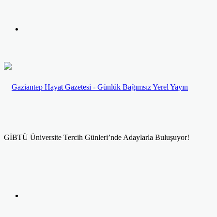
yap
Kayıt
...
Ol
GİBTÜ Üniversite Tercih Günleri’nde Adaylarla Buluşuyor!
Facebook
Twitter
LinkedIn
Yazdır
Previous