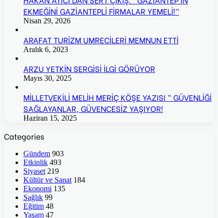
EKMEĞİNİ GAZİANTEPLİ FİRMALAR YEMELİ!”
Nisan 29, 2026
ARAFAT TURİZM UMRECİLERİ MEMNUN ETTİ
Aralık 6, 2023
ARZU YETKİN SERGİSİ İLGİ GÖRÜYOR
Mayıs 30, 2025
MİLLETVEKİLİ MELİH MERİÇ KÖŞE YAZISI ” GÜVENLİĞİ
SAĞLAYANLAR, GÜVENCESİZ YAŞIYOR!
Haziran 15, 2025
Categories
Gündem
903
Etkinlik
493
Siyaset
219
Kültür ve Sanat
184
Ekonomi
135
Sağlık
99
Eğitim
48
Yaşam
47