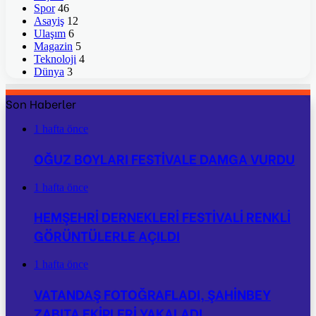
Spor
46
Asayiş
12
Ulaşım
6
Magazin
5
Teknoloji
4
Dünya
3
Son Haberler
1 hafta önce
OĞUZ BOYLARI FESTİVALE DAMGA VURDU
1 hafta önce
HEMŞEHRİ DERNEKLERİ FESTİVALİ RENKLİ
GÖRÜNTÜLERLE AÇILDI
1 hafta önce
VATANDAŞ FOTOĞRAFLADI, ŞAHİNBEY
ZABITA EKİPLERİ YAKALADI