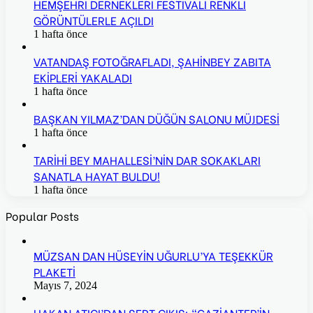
HEMŞEHRİ DERNEKLERİ FESTİVALİ RENKLİ
GÖRÜNTÜLERLE AÇILDI
1 hafta önce
VATANDAŞ FOTOĞRAFLADI, ŞAHİNBEY ZABITA
EKİPLERİ YAKALADI
1 hafta önce
BAŞKAN YILMAZ’DAN DÜĞÜN SALONU MÜJDESİ
1 hafta önce
TARİHİ BEY MAHALLESİ’NİN DAR SOKAKLARI
SANATLA HAYAT BULDU!
1 hafta önce
Popular Posts
MÜZSAN DAN HÜSEYİN UĞURLU’YA TEŞEKKÜR
PLAKETİ
Mayıs 7, 2024
HAKAN ATICI’DAN SERT ÇIKIŞ: “GAZİANTEP’İN