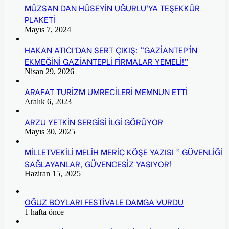
MÜZSAN DAN HÜSEYİN UĞURLU’YA TEŞEKKÜR
PLAKETİ
Mayıs 7, 2024
HAKAN ATICI’DAN SERT ÇIKIŞ: “GAZİANTEP’İN
EKMEĞİNİ GAZİANTEPLİ FİRMALAR YEMELİ!”
Nisan 29, 2026
ARAFAT TURİZM UMRECİLERİ MEMNUN ETTİ
Aralık 6, 2023
ARZU YETKİN SERGİSİ İLGİ GÖRÜYOR
Mayıs 30, 2025
MİLLETVEKİLİ MELİH MERİÇ KÖŞE YAZISI ” GÜVENLİĞİ
SAĞLAYANLAR, GÜVENCESİZ YAŞIYOR!
Haziran 15, 2025
OĞUZ BOYLARI FESTİVALE DAMGA VURDU
1 hafta önce