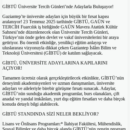
GİBTÜ Üniversite Tercih Günleri’nde Adaylarla Buluşuyor!
Gaziantep’te üniversite adayları için büyük bir fırsat kapısı
aralanıyor! 23 Temmuz 2025 tarihinde GİBTÜ, GAÜN ve
TERCİH Fuarcılık iş birliğinde GAÜN Mavera Atatürk Kültür
Sahnesi’nde düzenlenecek olan Üniversite Tercih Günleri,
Türkiye’nin önde gelen devlet ve vakıf üniversitelerini bir araya
getiriyor. Bu önemli etkinliğe, yenilikçi eğitim anlayışı ve
uluslararası vizyonuyla dikkat çeken Gaziantep İslâm Bilim ve
Teknoloji Üniversitesi (GİBTÜ) de katılım sağlayacak.
GİBTÜ, ÜNİVERSİTE ADAYLARINA KAPILARINI
AÇIYOR!
Tamamen ücretsiz olarak gerçekleştirilecek etkinlikte, GİBTÜ’nün
deneyimli akademisyenleri ve uzman danışmanları, üniversite
adayları ve aileleriyle birebir görüşme fırsatı sunacak. Adaylar,
GİBTÜ’nün sunduğu akademik programlar, burs olanakları, çift
anadal ve yandal imkânları, yurt dışı eğitim fırsatları ve daha birçok
konuda detaylı bilgi alabilecek.
GİBTÜ STANDINDA SİZİ NELER BEKLİYOR?
Lisans ve Önlisans Programları:* İlahiyat Fakültesi, Mühendislik,
Sosyal Bilimler ve daha birçok alanda GİBTÜ’nün zengin program