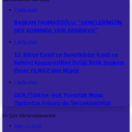
1 hafta önce
BAŞKAN TAHMAZOĞLU: “GENÇLERİMİZİN
HER ADIMINDA YANLARINDAYIZ”
1 hafta önce
13. Bölge Esnaf ve Sanatkârlar Kredi ve
Kefalet Kooperatifleri Birliği Birlik Başkanı
Ömer YILMAZ’dan Müjde
1 hafta önce
DEİK/Türkiye-Irak Yuvarlak Masa
Toplantısı Ankara’da Gerçekleştirildi
En Çok Görüntülenenler
Mart 13, 2024