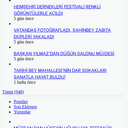
HEMŞEHRİ DERNEKLERİ FESTİVALİ RENKLİ
GÖRÜNTÜLERLE AÇILDI
5 gün önce
VATANDAŞ FOTOĞRAFLADI, ŞAHİNBEY ZABITA
EKİPLERİ YAKALADI
5 gün önce
BAŞKAN YILMAZ’DAN DÜĞÜN SALONU MÜJDESİ
5 gün önce
TARİHİ BEY MAHALLESİ’NİN DAR SOKAKLARI
SANATLA HAYAT BULDU!
1 hafta önce
Tümü (948)
Popüler
Son Eklenen
Yorumlar
MÜZSAN DAN HÜSEYİN UĞURLU’YA TEŞEKKÜR