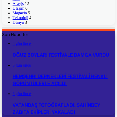
Asayiş
12
Ulaşım
6
Magazin
5
Teknoloji
4
Dünya
3
Son Haberler
5 gün önce
OĞUZ BOYLARI FESTİVALE DAMGA VURDU
5 gün önce
HEMŞEHRİ DERNEKLERİ FESTİVALİ RENKLİ
GÖRÜNTÜLERLE AÇILDI
5 gün önce
VATANDAŞ FOTOĞRAFLADI, ŞAHİNBEY
ZABITA EKİPLERİ YAKALADI