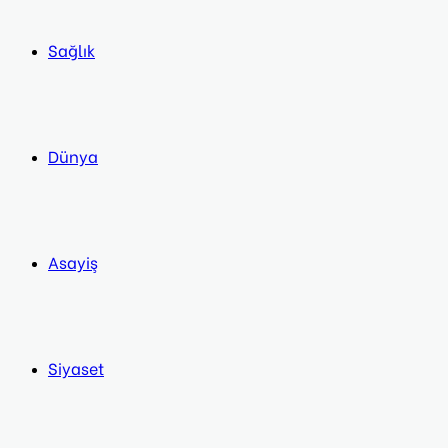
Sağlık
Dünya
Asayiş
Siyaset