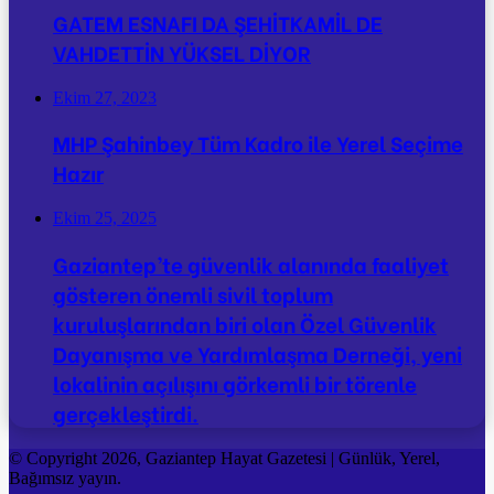
GATEM ESNAFI DA ŞEHİTKAMİL DE
VAHDETTİN YÜKSEL DİYOR
Ekim 27, 2023
MHP Şahinbey Tüm Kadro ile Yerel Seçime
Hazır
Ekim 25, 2025
Gaziantep’te güvenlik alanında faaliyet
gösteren önemli sivil toplum
kuruluşlarından biri olan Özel Güvenlik
Dayanışma ve Yardımlaşma Derneği, yeni
lokalinin açılışını görkemli bir törenle
gerçekleştirdi.
© Copyright 2026, Gaziantep Hayat Gazetesi | Günlük, Yerel,
Bağımsız yayın.