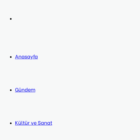
post
Next
post
Anasayfa
Gündem
Kültür ve Sanat