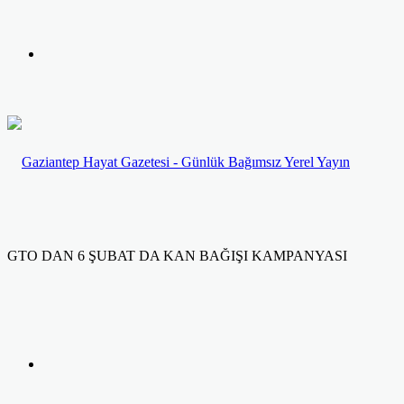
yap
Kayıt
...
Ol
GTO DAN 6 ŞUBAT DA KAN BAĞIŞI KAMPANYASI
Facebook
Twitter
LinkedIn
Yazdır
Previous