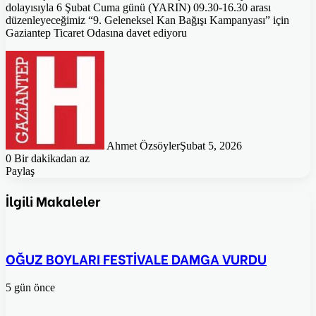
dolayısıyla 6 Şubat Cuma günü (YARIN) 09.30-16.30 arası
düzenleyeceğimiz “9. Geleneksel Kan Bağışı Kampanyası” için
Gaziantep Ticaret Odasına davet ediyoru
Ahmet Özsöyler
Şubat 5, 2026
0
Bir dakikadan az
Paylaş
Facebook
Twitter
Pinterest
WhatsApp
E-
Posta
İlgili Makaleler
ile
paylaş
OĞUZ BOYLARI FESTİVALE DAMGA VURDU
5 gün önce