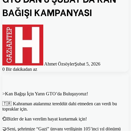
BAĞIŞI KAMPANYASI
Ahmet Özsöyler
Şubat 5, 2026
0
Bir dakikadan az
>Kan Bağışı İçin Yarın GTO’da Buluşuyoruz!
🇹🇷 Kahraman atalarımız tereddüt dahi etmeden can verdi bu
topraklar için.
💞Bizler de kan verelim hayat kurtarmak için!
🤝Seni, şehrimize “Gazi” ünvanı verilişinin 105’inci yıl dönümü