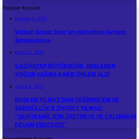
Popüler Konular
Haziran 4, 2026
Volkan Group Spor’un yeni rotası Avrupa
Şampiyonası
Ocak 12, 2026
GAZİANTEP BÜYÜKŞEHİR, BEKLENEN
YOĞUN YAĞIŞA KARŞI ÖNLEM ALDI
Aralık 8, 2025
BAŞKAN YILMAZ’DAN DEĞİRMİÇEM VE
SARIGÜLLÜK’E ZİYARET YILMAZ:
“ŞEHİTKAMİL İÇİN ÜRETMEYE VE ÇALIŞMAYA
DEVAM EDECEĞİZ”
Güncellenen Konular