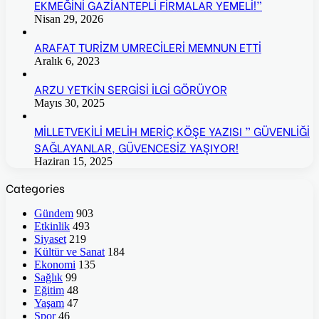
EKMEĞİNİ GAZİANTEPLİ FİRMALAR YEMELİ!”
Nisan 29, 2026
ARAFAT TURİZM UMRECİLERİ MEMNUN ETTİ
Aralık 6, 2023
ARZU YETKİN SERGİSİ İLGİ GÖRÜYOR
Mayıs 30, 2025
MİLLETVEKİLİ MELİH MERİÇ KÖŞE YAZISI ” GÜVENLİĞİ
SAĞLAYANLAR, GÜVENCESİZ YAŞIYOR!
Haziran 15, 2025
Categories
Gündem
903
Etkinlik
493
Siyaset
219
Kültür ve Sanat
184
Ekonomi
135
Sağlık
99
Eğitim
48
Yaşam
47
Spor
46