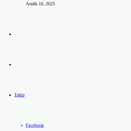
Aralık 16, 2025
Arama
yap
Kayıt
...
Ol
Takip
Facebook