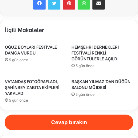
İlgili Makaleler
OĞUZ BOYLARI FESTİVALE
HEMŞEHRİ DERNEKLERİ
DAMGA VURDU
FESTİVALİ RENKLİ
GÖRÜNTÜLERLE AÇILDI
5 gün önce
5 gün önce
VATANDAŞ FOTOĞRAFLADI,
BAŞKAN YILMAZ’DAN DÜĞÜN
ŞAHİNBEY ZABITA EKİPLERİ
SALONU MÜJDESİ
YAKALADI
5 gün önce
5 gün önce
Cevap bırakın