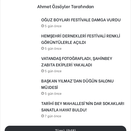
Ahmet Özsöyler Tarafından
OĞUZ BOYLARI FESTİVALE DAMGA VURDU
5 gün önce
HEMŞEHRİ DERNEKLERİ FESTİVALİ RENKLİ
GÖRÜNTÜLERLE AÇILDI
5 gün önce
VATANDAŞ FOTOĞRAFLADI, ŞAHİNBEY
ZABITA EKİPLERİ YAKALADI
5 gün önce
BAŞKAN YILMAZ’DAN DÜĞÜN SALONU
MÜJDESİ
5 gün önce
TARİHİ BEY MAHALLESİ’NİN DAR SOKAKLARI
SANATLA HAYAT BULDU!
7 gün önce
Tümü (948)