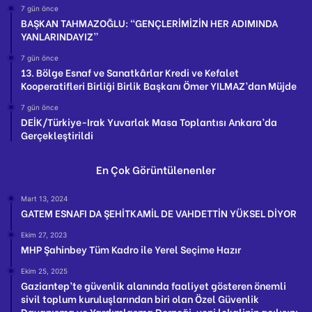
7 gün önce
BAŞKAN TAHMAZOĞLU: “GENÇLERİMİZİN HER ADIMINDA
YANLARINDAYIZ”
7 gün önce
13. Bölge Esnaf ve Sanatkârlar Kredi ve Kefalet
Kooperatifleri Birliği Birlik Başkanı Ömer YILMAZ’dan Müjde
7 gün önce
DEİK/Türkiye-Irak Yuvarlak Masa Toplantısı Ankara’da
Gerçekleştirildi
En Çok Görüntülenenler
Mart 13, 2024
GATEM ESNAFI DA ŞEHİTKAMİL DE VAHDETTİN YÜKSEL DİYOR
Ekim 27, 2023
MHP Şahinbey Tüm Kadro ile Yerel Seçime Hazır
Ekim 25, 2025
Gaziantep’te güvenlik alanında faaliyet gösteren önemli
sivil toplum kuruluşlarından biri olan Özel Güvenlik
Dayanışma ve Yardımlaşma Derneği, yeni lokalinin açılışını