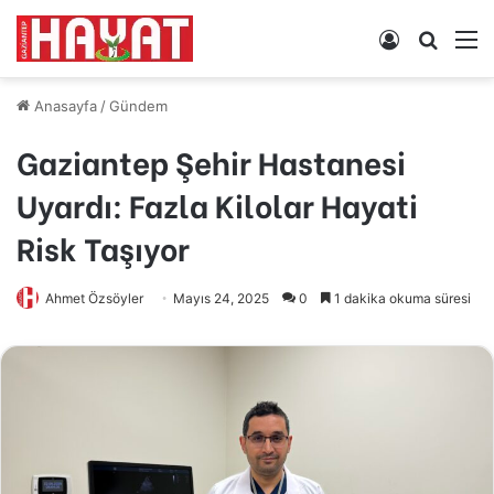
Kayıt
Arama
M
Ol
yap
...
Anasayfa
/
Gündem
Gaziantep Şehir Hastanesi
Uyardı: Fazla Kilolar Hayati
Risk Taşıyor
Ahmet Özsöyler
Mayıs 24, 2025
0
1 dakika okuma süresi