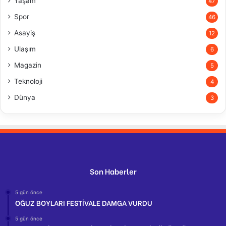
Yaşam
47
Spor
46
Asayiş
12
Ulaşım
6
Magazin
5
Teknoloji
4
Dünya
3
Son Haberler
5 gün önce
OĞUZ BOYLARI FESTİVALE DAMGA VURDU
5 gün önce