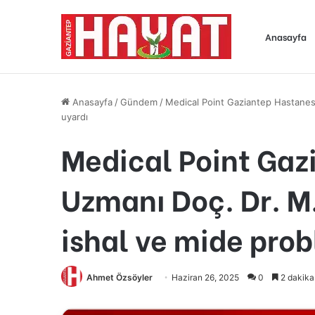
Anasayfa
Anasayfa
/
Gündem
/
Medical Point Gaziantep Hastanesi
uyardı
Medical Point Gaz
Uzmanı Doç. Dr. M.
ishal ve mide pro
Ahmet Özsöyler
Haziran 26, 2025
0
2 dakika