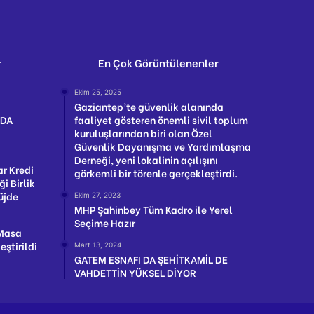
r
En Çok Görüntülenenler
Ekim 25, 2025
Gaziantep’te güvenlik alanında
NDA
faaliyet gösteren önemli sivil toplum
kuruluşlarından biri olan Özel
Güvenlik Dayanışma ve Yardımlaşma
Derneği, yeni lokalinin açılışını
ar Kredi
görkemli bir törenle gerçekleştirdi.
ği Birlik
üjde
Ekim 27, 2023
MHP Şahinbey Tüm Kadro ile Yerel
Seçime Hazır
 Masa
ştirildi
Mart 13, 2024
GATEM ESNAFI DA ŞEHİTKAMİL DE
VAHDETTİN YÜKSEL DİYOR