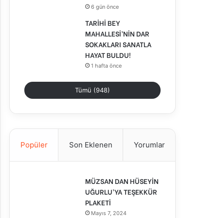
6 gün önce
TARİHİ BEY
MAHALLESİ’NİN DAR
SOKAKLARI SANATLA
HAYAT BULDU!
1 hafta önce
Tümü (948)
Popüler
Son Eklenen
Yorumlar
MÜZSAN DAN HÜSEYİN
UĞURLU’YA TEŞEKKÜR
PLAKETİ
Mayıs 7, 2024