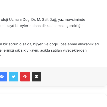
oloji Uzmanı Doç. Dr. M. Sait Dağ, yaz mevsiminde
temi zayıf bireylerin daha dikkatli olması gerektiğini
lan bir sorun olsa da, hijyen ve doğru beslenme alışkanlıkları
llerinizi sık sık yıkayın, açıkta satılan yiyeceklerden
”
Facebook
Twitter
Pinterest
E-Posta ile paylaş