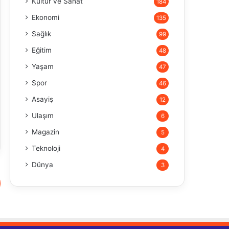
Kültür ve Sanat
184
Ekonomi
135
Sağlık
99
Eğitim
48
Yaşam
47
Spor
46
Asayiş
12
Ulaşım
6
Magazin
5
Teknoloji
4
Dünya
3