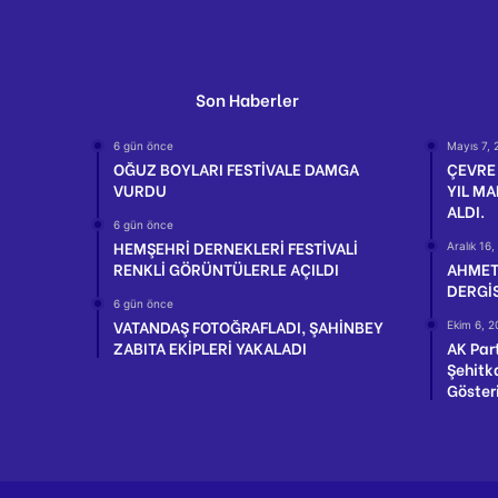
Son Haberler
6 gün önce
Mayıs 7, 
OĞUZ BOYLARI FESTİVALE DAMGA
ÇEVRE
VURDU
YIL MA
ALDI.
6 gün önce
HEMŞEHRİ DERNEKLERİ FESTİVALİ
Aralık 16
RENKLİ GÖRÜNTÜLERLE AÇILDI
AHMET
DERGİS
6 gün önce
VATANDAŞ FOTOĞRAFLADI, ŞAHİNBEY
Ekim 6, 2
ZABITA EKİPLERİ YAKALADI
AK Par
Şehitk
Gösteri