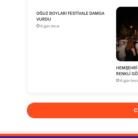
OĞUZ BOYLARI FESTİVALE DAMGA
VURDU
6 gün önce
HEMŞEHRİ 
RENKLİ GÖ
6 gün önc
C