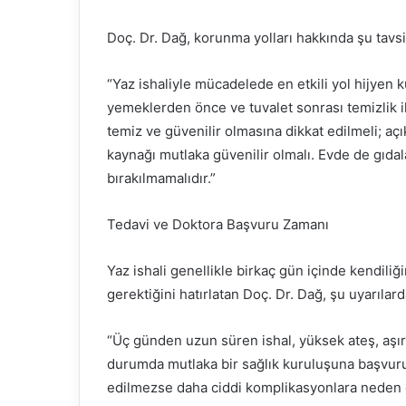
Doç. Dr. Dağ, korunma yolları hakkında şu tavs
“Yaz ishaliyle mücadelede en etkili yol hijyen ku
yemeklerden önce ve tuvalet sonrası temizlik ih
temiz ve güvenilir olmasına dikkat edilmeli; açı
kaynağı mutlaka güvenilir olmalı. Evde de gıdal
bırakılmamalıdır.”
Tedavi ve Doktora Başvuru Zamanı
Yaz ishali genellikle birkaç gün içinde kendiliğ
gerektiğini hatırlatan Doç. Dr. Dağ, şu uyarılar
“Üç günden uzun süren ishal, yüksek ateş, aşırı 
durumda mutlaka bir sağlık kuruluşuna başvuru
edilmezse daha ciddi komplikasyonlara neden ol