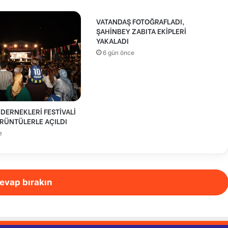
VATANDAŞ FOTOĞRAFLADI,
ŞAHİNBEY ZABITA EKİPLERİ
YAKALADI
6 gün önce
DERNEKLERİ FESTİVALİ
RÜNTÜLERLE AÇILDI
e
evap bırakın