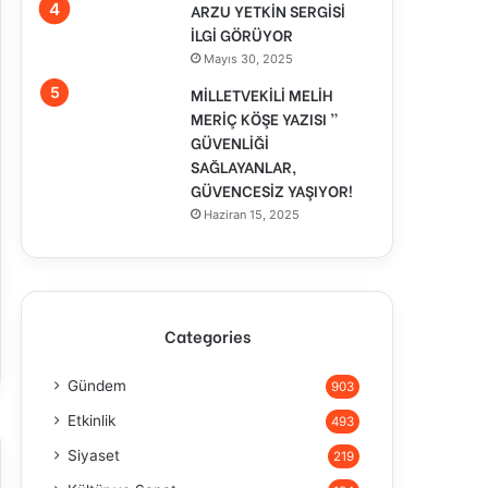
ARZU YETKİN SERGİSİ
İLGİ GÖRÜYOR
Mayıs 30, 2025
MİLLETVEKİLİ MELİH
MERİÇ KÖŞE YAZISI ”
GÜVENLİĞİ
SAĞLAYANLAR,
GÜVENCESİZ YAŞIYOR!
Haziran 15, 2025
Categories
Gündem
903
Etkinlik
493
Siyaset
219