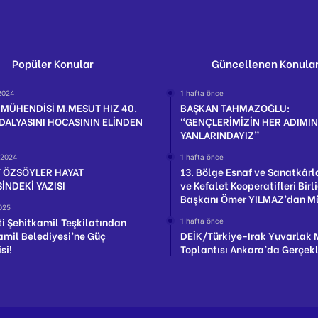
Popüler Konular
Güncellenen Konula
2024
1 hafta önce
 MÜHENDİSİ M.MESUT HIZ 40.
BAŞKAN TAHMAZOĞLU:
DALYASINI HOCASININ ELİNDEN
“GENÇLERİMİZİN HER ADIMI
YANLARINDAYIZ”
, 2024
1 hafta önce
 ÖZSÖYLER HAYAT
13. Bölge Esnaf ve Sanatkârl
İNDEKİ YAZISI
ve Kefalet Kooperatifleri Birli
Başkanı Ömer YILMAZ’dan M
025
ti Şehitkamil Teşkilatından
1 hafta önce
amil Belediyesi’ne Güç
DEİK/Türkiye-Irak Yuvarlak
si!
Toplantısı Ankara’da Gerçekle