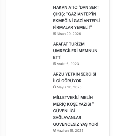
HAKAN ATICI’DAN SERT
ÇIKIŞ: “GAZİANTEP’İN
EKMEĞİNİ GAZİANTEPLİ
FİRMALAR YEMELİ!”
Nisan 29, 2026
ARAFAT TURİZM
UMRECİLERİ MEMNUN
ETTİ
Aralık 6, 2023
ARZU YETKİN SERGİSİ
İLGİ GÖRÜYOR
Mayıs 30, 2025
MİLLETVEKİLİ MELİH
MERİÇ KÖŞE YAZISI ”
GÜVENLİĞİ
SAĞLAYANLAR,
GÜVENCESİZ YAŞIYOR!
Haziran 15, 2025