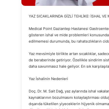
YAZ SICAKLARINDA GİZLİ TEHLİKE: İSHAL VE
Medical Point Gaziantep Hastanesi Gastroentero
gösteren ishal ve mide problemleri konusunda va
edilmemesi durumunda, bu rahatsızlıkların ciddi 
Yaz mevsimiyle birlikte artan sıcaklıklar, sadece
de beraberinde getiriyor. Özellikle sindirim sis
daha savunmasız hale geliyor. En sık karşılaşıla
Yaz İshalinin Nedenleri
Doç. Dr. M. Sait Dağ, yaz aylarında ishal vakal
kaynaklarının bozulmasını kolaylaştırması old
dışarıda tüketilen yiyeceklerin hijyenik olmam