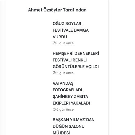
Ahmet Özsöyler Tarafından
OĞUZ BOYLARI
FESTİVALE DAMGA
VURDU
6 gün önce
HEMŞEHRİ DERNEKLERİ
FESTİVALİ RENKLİ
GÖRÜNTÜLERLE AÇILDI
6 gün önce
VATANDAŞ
FOTOĞRAFLADI,
ŞAHİNBEY ZABITA
EKİPLERİ YAKALADI
6 gün önce
BAŞKAN YILMAZ’DAN
DÜĞÜN SALONU
MÜJDESİ