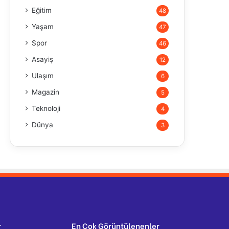
Eğitim
48
Yaşam
47
Spor
46
Asayiş
12
Ulaşım
6
Magazin
5
Teknoloji
4
Dünya
3
r
En Çok Görüntülenenler