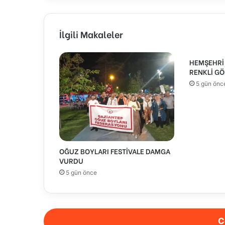
İlgili Makaleler
HEMŞEHRİ 
RENKLİ GÖ
5 gün önc
OĞUZ BOYLARI FESTİVALE DAMGA
VURDU
5 gün önce
C