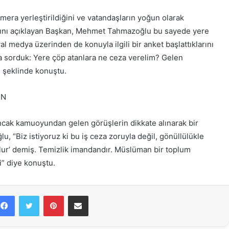
era yerleştirildiğini ve vatandaşların yoğun olarak
ını açıklayan Başkan, Mehmet Tahmazoğlu bu sayede yere
yal medya üzerinden de konuyla ilgili bir anket başlattıklarını
 sorduk: Yere çöp atanlara ne ceza verelim? Gelen
” şeklinde konuştu.
ÜN
ancak kamuoyundan gelen görüşlerin dikkate alınarak bir
, “Biz istiyoruz ki bu iş ceza zoruyla değil, gönüllülükle
 olur’ demiş. Temizlik imandandır. Müslüman bir toplum
i” diye konuştu.
Facebook
Twitter
Pinterest
E-Posta ile paylaş