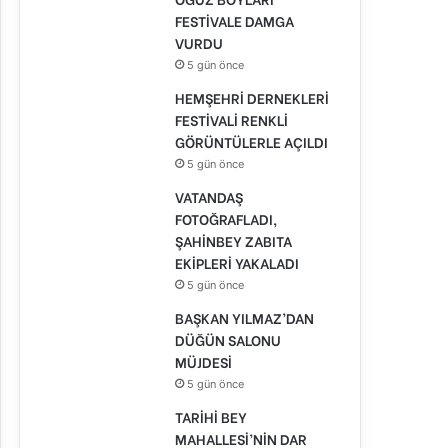
FESTİVALE DAMGA
VURDU
5 gün önce
HEMŞEHRİ DERNEKLERİ
FESTİVALİ RENKLİ
GÖRÜNTÜLERLE AÇILDI
5 gün önce
VATANDAŞ
FOTOĞRAFLADI,
ŞAHİNBEY ZABITA
EKİPLERİ YAKALADI
5 gün önce
BAŞKAN YILMAZ’DAN
DÜĞÜN SALONU
MÜJDESİ
5 gün önce
TARİHİ BEY
MAHALLESİ’NİN DAR