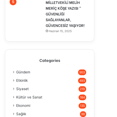
MİLLETVEKİLİ MELİH
MERİÇ KÖŞE YAZISI ”
GÜVENLİĞİ
SAĞLAYANLAR,
GÜVENCESİZ YAŞIYOR!
Haziran 15, 2025
Categories
Gündem
903
Etkinlik
493
Siyaset
219
Kültür ve Sanat
184
Ekonomi
135
Sağlık
99