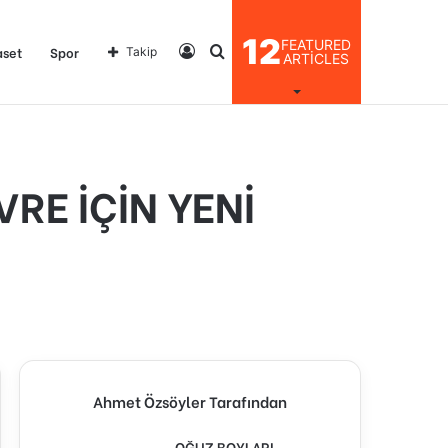
12
FEATURED
Kayıt
Arama
aset
Spor
Takip
ARTICLES
Ol
yap
RE İÇİN YENİ
...
Ahmet Özsöyler Tarafından
OĞUZ BOYLARI