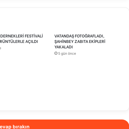
DERNEKLERİ FESTİVALİ
VATANDAŞ FOTOĞRAFLADI,
RÜNTÜLERLE AÇILDI
ŞAHİNBEY ZABITA EKİPLERİ
YAKALADI
e
5 gün önce
evap bırakın