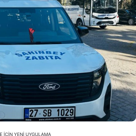
E İÇİN YENİ UYGULAMA