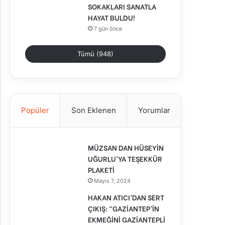
SOKAKLARI SANATLA
HAYAT BULDU!
7 gün önce
Tümü (948)
Popüler
Son Eklenen
Yorumlar
MÜZSAN DAN HÜSEYİN
UĞURLU’YA TEŞEKKÜR
PLAKETİ
Mayıs 7, 2024
HAKAN ATICI’DAN SERT
ÇIKIŞ: “GAZİANTEP’İN
EKMEĞİNİ GAZİANTEPLİ