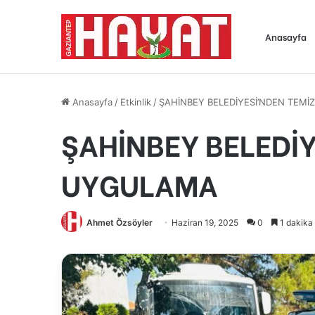
Anasayfa
Anasayfa
/
Etkinlik
/
ŞAHİNBEY BELEDİYESİ’NDEN TEMİZ
ŞAHİNBEY BELEDİY
UYGULAMA
Ahmet Özsöyler
Haziran 19, 2025
0
1 dakika