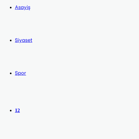
Asayiş
Siyaset
Spor
12