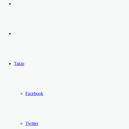
Arama
yap
Kayıt
...
Ol
Takip
Facebook
Twitter