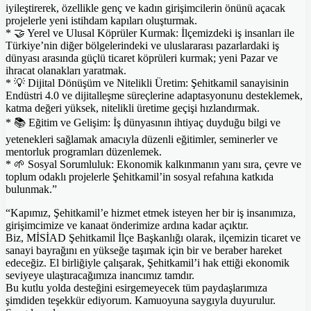
iyileştirerek, özellikle genç ve kadın girişimcilerin önünü açacak
projelerle yeni istihdam kapıları oluşturmak.
* 🤝 Yerel ve Ulusal Köprüler Kurmak: İlçemizdeki iş insanları ile
Türkiye’nin diğer bölgelerindeki ve uluslararası pazarlardaki iş
dünyası arasında güçlü ticaret köprüleri kurmak; yeni Pazar ve
ihracat olanakları yaratmak.
* 💡 Dijital Dönüşüm ve Nitelikli Üretim: Şehitkamil sanayisinin
Endüstri 4.0 ve dijitalleşme süreçlerine adaptasyonunu desteklemek,
katma değeri yüksek, nitelikli üretime geçişi hızlandırmak.
* 📚 Eğitim ve Gelişim: İş dünyasının ihtiyaç duyduğu bilgi ve
yetenekleri sağlamak amacıyla düzenli eğitimler, seminerler ve
mentorluk programları düzenlemek.
* 🌱 Sosyal Sorumluluk: Ekonomik kalkınmanın yanı sıra, çevre ve
toplum odaklı projelerle Şehitkamil’in sosyal refahına katkıda
bulunmak.”
“Kapımız, Şehitkamil’e hizmet etmek isteyen her bir iş insanımıza,
girişimcimize ve kanaat önderimize ardına kadar açıktır.
Biz, MİSİAD Şehitkamil İlçe Başkanlığı olarak, ilçemizin ticaret ve
sanayi bayrağını en yükseğe taşımak için bir ve beraber hareket
edeceğiz. El birliğiyle çalışarak, Şehitkamil’i hak ettiği ekonomik
seviyeye ulaştıracağımıza inancımız tamdır.
Bu kutlu yolda desteğini esirgemeyecek tüm paydaşlarımıza
şimdiden teşekkür ediyorum. Kamuoyuna saygıyla duyurulur.