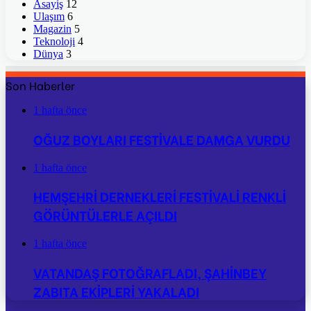
Asayiş
12
Ulaşım
6
Magazin
5
Teknoloji
4
Dünya
3
Son Haberler
1 hafta önce
OĞUZ BOYLARI FESTİVALE DAMGA VURDU
1 hafta önce
HEMŞEHRİ DERNEKLERİ FESTİVALİ RENKLİ
GÖRÜNTÜLERLE AÇILDI
1 hafta önce
VATANDAŞ FOTOĞRAFLADI, ŞAHİNBEY
ZABITA EKİPLERİ YAKALADI