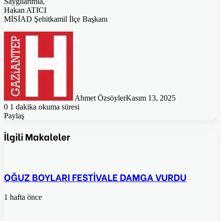
Saygılarımla,
Hakan ATICI
MİSİAD Şehitkamil İlçe Başkanı
Ahmet Özsöyler
Kasım 13, 2025
0
1 dakika okuma süresi
Paylaş
Facebook
Twitter
Pinterest
WhatsApp
E-
Posta
İlgili Makaleler
ile
paylaş
OĞUZ BOYLARI FESTİVALE DAMGA VURDU
1 hafta önce