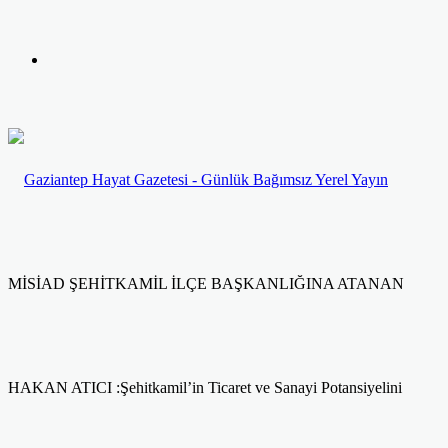
yap
Kayıt
...
Ol
MİSİAD ŞEHİTKAMİL İLÇE BAŞKANLIĞINA ATANAN
HAKAN ATICI :Şehitkamil’in Ticaret ve Sanayi Potansiyelini