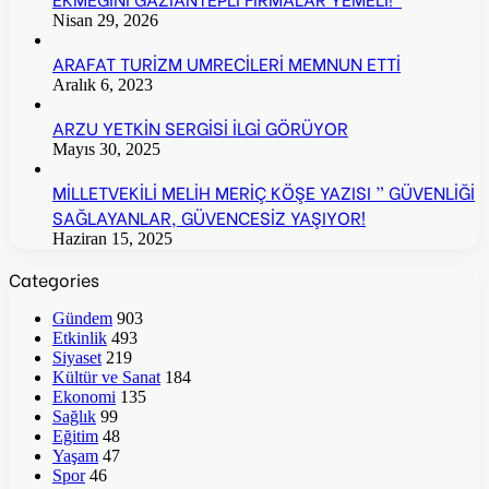
Nisan 29, 2026
ARAFAT TURİZM UMRECİLERİ MEMNUN ETTİ
Aralık 6, 2023
ARZU YETKİN SERGİSİ İLGİ GÖRÜYOR
Mayıs 30, 2025
MİLLETVEKİLİ MELİH MERİÇ KÖŞE YAZISI ” GÜVENLİĞİ
SAĞLAYANLAR, GÜVENCESİZ YAŞIYOR!
Haziran 15, 2025
Categories
Gündem
903
Etkinlik
493
Siyaset
219
Kültür ve Sanat
184
Ekonomi
135
Sağlık
99
Eğitim
48
Yaşam
47
Spor
46