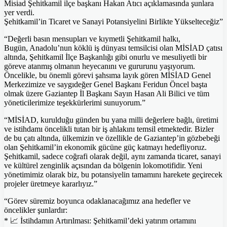
Misiad Şehitkamil ilçe başkanı Hakan Atıcı açıklamasında şunlara
yer verdi.
Şehitkamil’in Ticaret ve Sanayi Potansiyelini Birlikte Yükselteceğiz”
“Değerli basın mensupları ve kıymetli Şehitkamil halkı,
Bugün, Anadolu’nun köklü iş dünyası temsilcisi olan MİSİAD çatısı
altında, Şehitkamil İlçe Başkanlığı gibi onurlu ve mesuliyetli bir
göreve atanmış olmanın heyecanını ve gururunu yaşıyorum.
Öncelikle, bu önemli görevi şahsıma layık gören MİSİAD Genel
Merkezimize ve saygıdeğer Genel Başkanı Feridun Öncel başta
olmak üzere Gaziantep İl Başkanı Sayın Hasan Ali Bilici ve tüm
yöneticilerimize teşekkürlerimi sunuyorum.”
“MİSİAD, kurulduğu günden bu yana milli değerlere bağlı, üretimi
ve istihdamı öncelikli tutan bir iş ahlakını temsil etmektedir. Bizler
de bu çatı altında, ülkemizin ve özellikle de Gaziantep’in gözbebeği
olan Şehitkamil’in ekonomik gücüne güç katmayı hedefliyoruz.
Şehitkamil, sadece coğrafi olarak değil, aynı zamanda ticaret, sanayi
ve kültürel zenginlik açısından da bölgenin lokomotifidir. Yeni
yönetimimiz olarak biz, bu potansiyelin tamamını harekete geçirecek
projeler üretmeye kararlıyız.”
“Görev süremiz boyunca odaklanacağımız ana hedefler ve
öncelikler şunlardır:
* 📈 İstihdamın Artırılması: Şehitkamil’deki yatırım ortamını