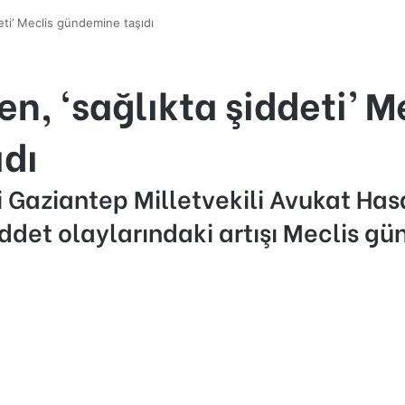
eti’ Meclis gündemine taşıdı
n, ‘sağlıkta şiddeti’ M
dı
i Gaziantep Milletvekili Avukat Ha
iddet olaylarındaki artışı Meclis gü