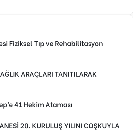
i Fiziksel Tıp ve Rehabilitasyon
AĞLIK ARAÇLARI TANITILARAK
I
tep’e 41 Hekim Ataması
NESİ 20. KURULUŞ YILINI COŞKUYLA