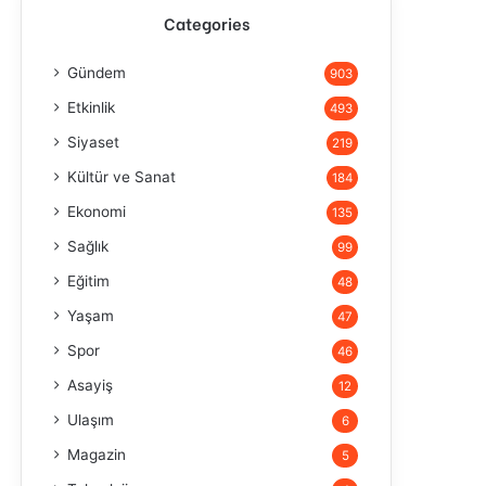
Categories
Gündem
903
Etkinlik
493
Siyaset
219
Kültür ve Sanat
184
Ekonomi
135
Sağlık
99
Eğitim
48
Yaşam
47
Spor
46
Asayiş
12
Ulaşım
6
Magazin
5