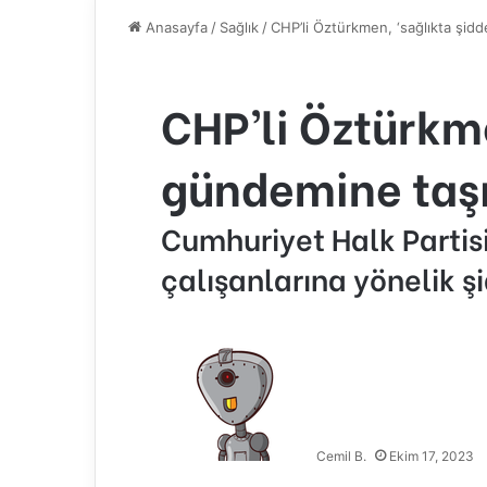
Anasayfa
/
Sağlık
/
CHP’li Öztürkmen, ‘sağlıkta şidd
CHP’li Öztürkme
gündemine taşı
Cumhuriyet Halk Partis
çalışanlarına yönelik ş
Cemil B.
Ekim 17, 2023