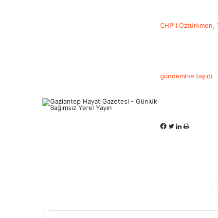
CHP’li Öztürkmen, ‘
gündemine taşıdı
Facebook
Twitter
LinkedIn
Yazdır