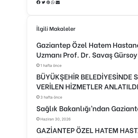
Facebook
Twitter
Pinterest
WhatsApp
E-
Posta
ile
paylaş
İlgili Makaleler
Gaziantep Özel Hatem Hastanes
Uzmanı Prof. Dr. Savaş Gürsoy
1 hafta önce
BÜYÜKŞEHİR BELEDİYESİNDE S
VERİLEN HİZMETLER ANLATILD
3 hafta önce
Sağlık Bakanlığı’ndan Gazian
Haziran 30, 2026
GAZİANTEP ÖZEL HATEM HASTA