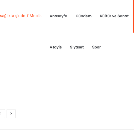
Anasayfa
Gündem
Kültür ve Sanat
sağlıkta şiddeti’ Meclis
Asayiş
Siyaset
Spor
Previous
Next
post
post