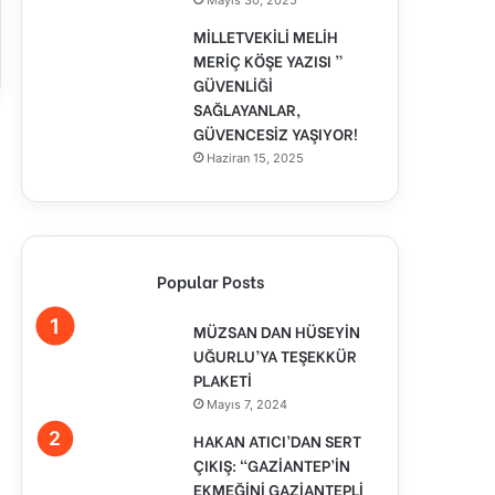
Mayıs 30, 2025
MİLLETVEKİLİ MELİH
MERİÇ KÖŞE YAZISI ”
GÜVENLİĞİ
SAĞLAYANLAR,
GÜVENCESİZ YAŞIYOR!
Haziran 15, 2025
Popular Posts
MÜZSAN DAN HÜSEYİN
UĞURLU’YA TEŞEKKÜR
PLAKETİ
Mayıs 7, 2024
HAKAN ATICI’DAN SERT
ÇIKIŞ: “GAZİANTEP’İN
EKMEĞİNİ GAZİANTEPLİ