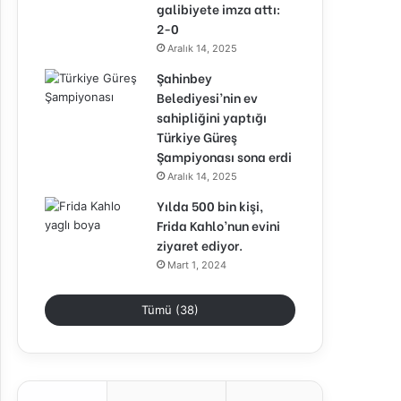
galibiyete imza attı:
2-0
Aralık 14, 2025
Şahinbey
Belediyesi’nin ev
sahipliğini yaptığı
Türkiye Güreş
Şampiyonası sona erdi
Aralık 14, 2025
Yılda 500 bin kişi,
Frida Kahlo’nun evini
ziyaret ediyor.
Mart 1, 2024
Tümü (38)