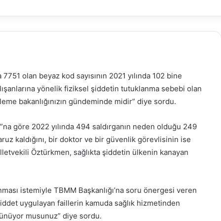
da 7751 olan beyaz kod sayısının 2021 yılında 102 bine
ışanlarına yönelik fiziksel şiddetin tutuklanma sebebi olan
nleme bakanlığınızın gündeminde midir” diye sordu.
ru”na göre 2022 yılında 494 saldırganın neden olduğu 249
uz kaldığını, bir doktor ve bir güvenlik görevlisinin ise
illetvekili Öztürkmen, sağlıkta şiddetin ülkenin kanayan
lanması istemiyle TBMM Başkanlığı’na soru önergesi veren
şiddet uygulayan faillerin kamuda sağlık hizmetinden
ünüyor musunuz” diye sordu.