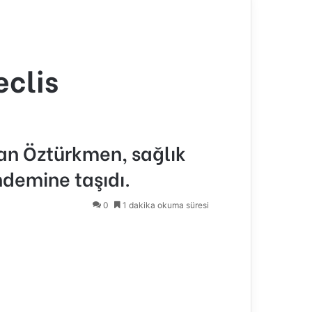
eclis
san Öztürkmen, sağlık
ndemine taşıdı.
0
1 dakika okuma süresi