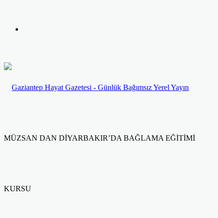
yap
Kayıt
...
Ol
MÜZSAN DAN DİYARBAKIR’DA BAĞLAMA EĞİTİMİ
KURSU