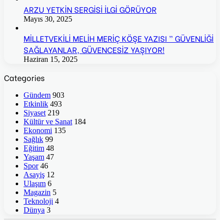
ARZU YETKİN SERGİSİ İLGİ GÖRÜYOR
Mayıs 30, 2025
MİLLETVEKİLİ MELİH MERİÇ KÖŞE YAZISI ” GÜVENLİĞİ
SAĞLAYANLAR, GÜVENCESİZ YAŞIYOR!
Haziran 15, 2025
Categories
Gündem
903
Etkinlik
493
Siyaset
219
Kültür ve Sanat
184
Ekonomi
135
Sağlık
99
Eğitim
48
Yaşam
47
Spor
46
Asayiş
12
Ulaşım
6
Magazin
5
Teknoloji
4
Dünya
3