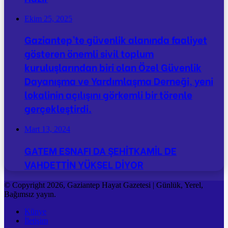
Ekim 25, 2025
Gaziantep’te güvenlik alanında faaliyet
gösteren önemli sivil toplum
kuruluşlarından biri olan Özel Güvenlik
Dayanışma ve Yardımlaşma Derneği, yeni
lokalinin açılışını görkemli bir törenle
gerçekleştirdi.
Mart 13, 2024
GATEM ESNAFI DA ŞEHİTKAMİL DE
VAHDETTİN YÜKSEL DİYOR
© Copyright 2026, Gaziantep Hayat Gazetesi | Günlük, Yerel,
Bağımsız yayın.
Künye
İletişim