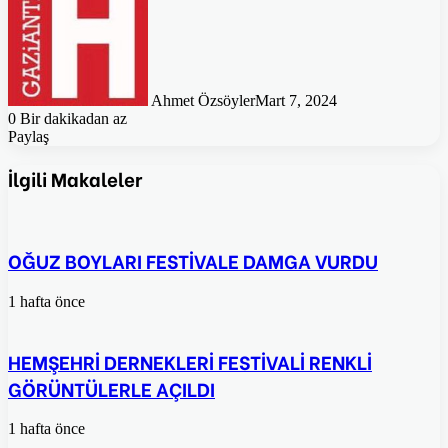
Ahmet Özsöyler
Mart 7, 2024
0
Bir dakikadan az
Paylaş
Facebook
Twitter
Pinterest
WhatsApp
E-
Posta
İlgili Makaleler
ile
paylaş
OĞUZ BOYLARI FESTİVALE DAMGA VURDU
1 hafta önce
HEMŞEHRİ DERNEKLERİ FESTİVALİ RENKLİ
GÖRÜNTÜLERLE AÇILDI
1 hafta önce