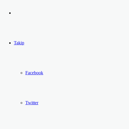
yap
Kayıt
...
Ol
Takip
Facebook
Twitter