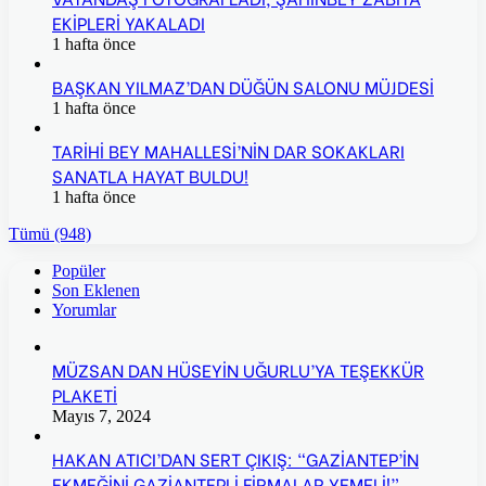
EKİPLERİ YAKALADI
1 hafta önce
BAŞKAN YILMAZ’DAN DÜĞÜN SALONU MÜJDESİ
1 hafta önce
TARİHİ BEY MAHALLESİ’NİN DAR SOKAKLARI
SANATLA HAYAT BULDU!
1 hafta önce
Tümü (948)
Popüler
Son Eklenen
Yorumlar
MÜZSAN DAN HÜSEYİN UĞURLU’YA TEŞEKKÜR
PLAKETİ
Mayıs 7, 2024
HAKAN ATICI’DAN SERT ÇIKIŞ: “GAZİANTEP’İN
EKMEĞİNİ GAZİANTEPLİ FİRMALAR YEMELİ!”