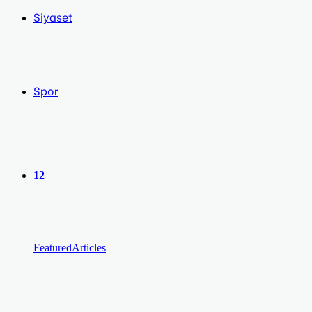
Siyaset
Spor
12
Featured
Articles