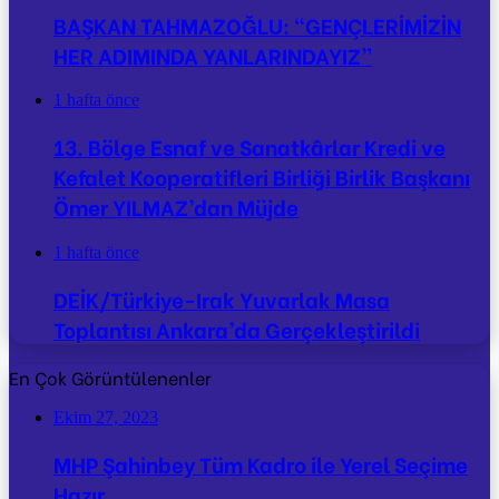
BAŞKAN TAHMAZOĞLU: “GENÇLERİMİZİN
HER ADIMINDA YANLARINDAYIZ”
1 hafta önce
13. Bölge Esnaf ve Sanatkârlar Kredi ve
Kefalet Kooperatifleri Birliği Birlik Başkanı
Ömer YILMAZ’dan Müjde
1 hafta önce
DEİK/Türkiye-Irak Yuvarlak Masa
Toplantısı Ankara’da Gerçekleştirildi
En Çok Görüntülenenler
Ekim 27, 2023
MHP Şahinbey Tüm Kadro ile Yerel Seçime
Hazır