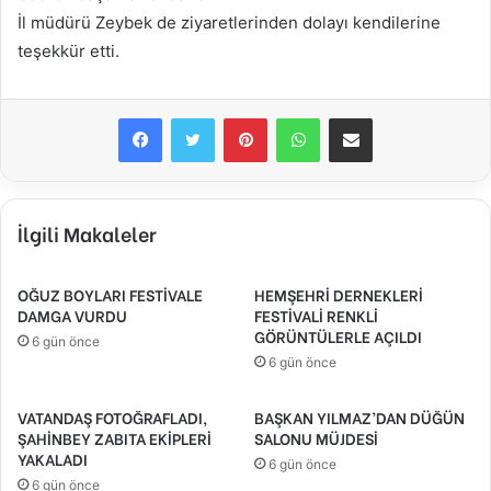
İl müdürü Zeybek de ziyaretlerinden dolayı kendilerine
teşekkür etti.
Facebook
Twitter
Pinterest
WhatsApp
E-Posta ile paylaş
İlgili Makaleler
OĞUZ BOYLARI FESTİVALE
HEMŞEHRİ DERNEKLERİ
DAMGA VURDU
FESTİVALİ RENKLİ
GÖRÜNTÜLERLE AÇILDI
6 gün önce
6 gün önce
VATANDAŞ FOTOĞRAFLADI,
BAŞKAN YILMAZ’DAN DÜĞÜN
ŞAHİNBEY ZABITA EKİPLERİ
SALONU MÜJDESİ
YAKALADI
6 gün önce
6 gün önce