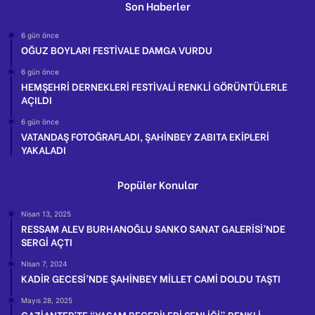
Son Haberler
6 gün önce
OĞUZ BOYLARI FESTİVALE DAMGA VURDU
6 gün önce
HEMŞEHRİ DERNEKLERİ FESTİVALİ RENKLİ GÖRÜNTÜLERLE
AÇILDI
6 gün önce
VATANDAŞ FOTOĞRAFLADI, ŞAHİNBEY ZABITA EKİPLERİ
YAKALADI
Popüler Konular
Nisan 13, 2025
RESSAM ALEV BURHANOĞLU SANKO SANAT GALERİSİ’NDE
SERGİ AÇTI
Nisan 7, 2024
KADİR GECESİ’NDE ŞAHİNBEY MİLLET CAMİ DOLDU TAŞTI
Mayıs 28, 2025
GAZİANTEP’TE “YAŞAM BECERİLERİ ŞENLİĞİ” RENKLİ