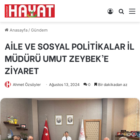
Kayıt
Arama
M
Ol
yap
...
Anasayfa
/
Gündem
AİLE VE SOSYAL POLİTİKALAR İL
MÜDÜRÜ UMUT ZEYBEK’E
ZİYARET
Ahmet Özsöyler
Ağustos 13, 2024
0
Bir dakikadan az