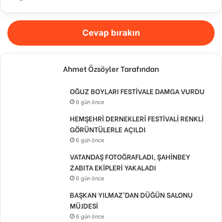
Cevap bırakın
Ahmet Özsöyler Tarafından
OĞUZ BOYLARI FESTİVALE DAMGA VURDU
6 gün önce
HEMŞEHRİ DERNEKLERİ FESTİVALİ RENKLİ
GÖRÜNTÜLERLE AÇILDI
6 gün önce
VATANDAŞ FOTOĞRAFLADI, ŞAHİNBEY
ZABITA EKİPLERİ YAKALADI
6 gün önce
BAŞKAN YILMAZ’DAN DÜĞÜN SALONU
MÜJDESİ
6 gün önce