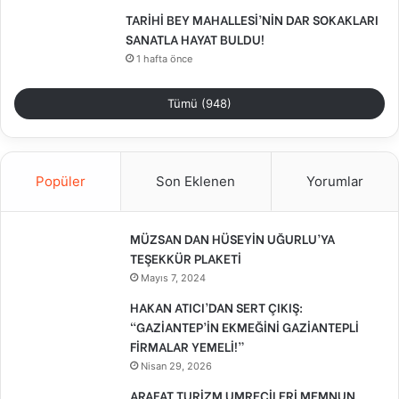
TARİHİ BEY MAHALLESİ’NİN DAR SOKAKLARI
SANATLA HAYAT BULDU!
1 hafta önce
Tümü (948)
Popüler
Son Eklenen
Yorumlar
MÜZSAN DAN HÜSEYİN UĞURLU’YA
TEŞEKKÜR PLAKETİ
Mayıs 7, 2024
HAKAN ATICI’DAN SERT ÇIKIŞ:
“GAZİANTEP’İN EKMEĞİNİ GAZİANTEPLİ
FİRMALAR YEMELİ!”
Nisan 29, 2026
ARAFAT TURİZM UMRECİLERİ MEMNUN