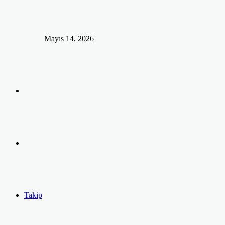
Mayıs 14, 2026
Arama
yap
Kayıt
...
Ol
Takip