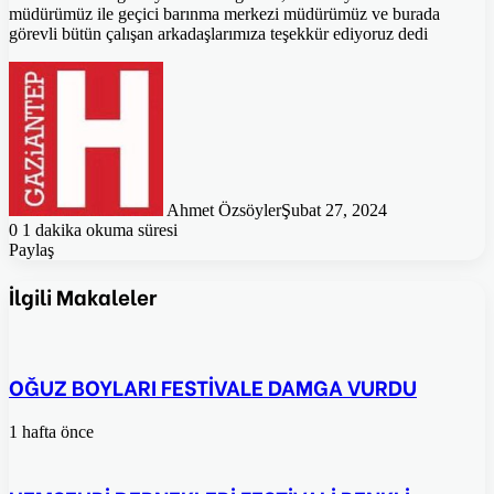
müdürümüz ile geçici barınma merkezi müdürümüz ve burada
görevli bütün çalışan arkadaşlarımıza teşekkür ediyoruz dedi
Ahmet Özsöyler
Şubat 27, 2024
0
1 dakika okuma süresi
Paylaş
Facebook
Twitter
Pinterest
WhatsApp
E-
Posta
İlgili Makaleler
ile
paylaş
OĞUZ BOYLARI FESTİVALE DAMGA VURDU
1 hafta önce