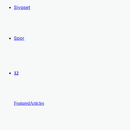
Siyaset
Spor
12
Featured
Articles