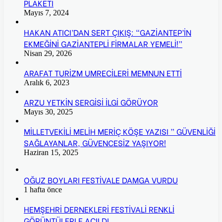
PLAKETİ
Mayıs 7, 2024
HAKAN ATICI’DAN SERT ÇIKIŞ: “GAZİANTEP’İN
EKMEĞİNİ GAZİANTEPLİ FİRMALAR YEMELİ!”
Nisan 29, 2026
ARAFAT TURİZM UMRECİLERİ MEMNUN ETTİ
Aralık 6, 2023
ARZU YETKİN SERGİSİ İLGİ GÖRÜYOR
Mayıs 30, 2025
MİLLETVEKİLİ MELİH MERİÇ KÖŞE YAZISI ” GÜVENLİĞİ
SAĞLAYANLAR, GÜVENCESİZ YAŞIYOR!
Haziran 15, 2025
OĞUZ BOYLARI FESTİVALE DAMGA VURDU
1 hafta önce
HEMŞEHRİ DERNEKLERİ FESTİVALİ RENKLİ
GÖRÜNTÜLERLE AÇILDI