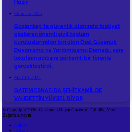
Hazır
Ekim 25, 2025
Gaziantep’te güvenlik alanında faaliyet
gösteren önemli sivil toplum
kuruluşlarından biri olan Özel Güvenlik
Dayanışma ve Yardımlaşma Derneği, yeni
lokalinin açılışını görkemli bir törenle
gerçekleştirdi.
Mart 13, 2024
GATEM ESNAFI DA ŞEHİTKAMİL DE
VAHDETTİN YÜKSEL DİYOR
© Copyright 2026, Gaziantep Hayat Gazetesi | Günlük, Yerel,
Bağımsız yayın.
Künye
İletişim