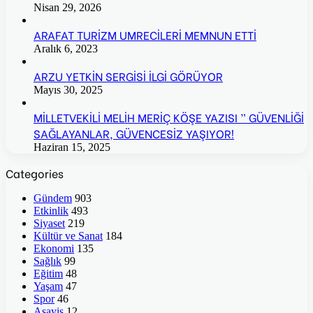
Nisan 29, 2026
ARAFAT TURİZM UMRECİLERİ MEMNUN ETTİ
Aralık 6, 2023
ARZU YETKİN SERGİSİ İLGİ GÖRÜYOR
Mayıs 30, 2025
MİLLETVEKİLİ MELİH MERİÇ KÖŞE YAZISI ” GÜVENLİĞİ
SAĞLAYANLAR, GÜVENCESİZ YAŞIYOR!
Haziran 15, 2025
Categories
Gündem
903
Etkinlik
493
Siyaset
219
Kültür ve Sanat
184
Ekonomi
135
Sağlık
99
Eğitim
48
Yaşam
47
Spor
46
Asayiş
12