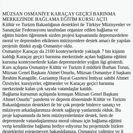
MÜZSAN OSMANİYE KARAÇAY GEÇİCİ BARINMA
MERKEZİNDE BAĞLAMA EĞİTİM KURSU AÇTI
Kültür ve Turizm Bakanlığının destekleri ile Türkiye Müzisyenler ve
Sanatçılar Federasyonu tarafından organize edilen bağlama ve
eğitim bizden öğrenmek sizden projesi kapsamında depremzedelere
moral ve depremden etkilenen müzisyenlere destek amacı ile yapılan
projenin dünkü ayağı Osmaniye oldu.
Osmaniye Karaçay da 2100 konteynerlerde yaklaşık 7 bin kişinin
kaldığı Karaçay geçici barınma merkezinde açılan bağlama eğitimi
kursuna konteynerlerde kalan depremzedeler yoğun ilgi gösterdi.
Kurs açılışına Osmaniye Kültür ve Turizm il müdürü Burhan Torun,
Müzsan Genel Başkanı Ahmet Onurlu, Müzsan Osmaniye il başkanı
İbrahim Karagülle, Gaziantep Hayat Gazetesi İmtiyaz sahibi Ahmet
Özsöyler, kursiyerler, eğitmenler ve Karaçay geçici barınma
merkezinde kalan çok sayıda vatandaşlar katıldı.
Bağlama kursunun açılışında konuşan Müzsan Genel Başkanı
Ahmet Onurlu’’ pandemi ve deprem döneminde Kültür ve Turizm
Bakanlığımızın destekleri ile bir çok projede binlerce sanatçı ve
müzisyen arkadaşlarımıza destek sağlayıp yanlarında olduk. Bu
proje kapsamında da hem müzisyenlerimize destek, hem de
depremzede vatandaşlarımıza moral olması için bağlama eğitimi
verip kendilerine bağlama hediye ediyoruz bu projemizde bizlere
desteklerini esirgemeyen bakanlığımıza, Osmaniye valimize ve il