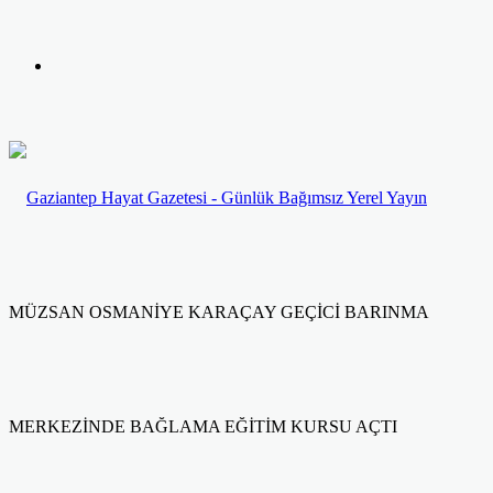
yap
Kayıt
...
Ol
MÜZSAN OSMANİYE KARAÇAY GEÇİCİ BARINMA
MERKEZİNDE BAĞLAMA EĞİTİM KURSU AÇTI