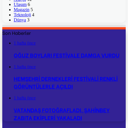
Ulaşım
6
Magazin
5
Teknoloji
4
Dünya
3
Son Haberler
1 hafta önce
OĞUZ BOYLARI FESTİVALE DAMGA VURDU
1 hafta önce
HEMŞEHRİ DERNEKLERİ FESTİVALİ RENKLİ
GÖRÜNTÜLERLE AÇILDI
1 hafta önce
VATANDAŞ FOTOĞRAFLADI, ŞAHİNBEY
ZABITA EKİPLERİ YAKALADI