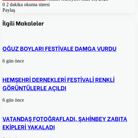
0
2 dakika okuma süresi
Paylaş
Facebook
Twitter
Pinterest
WhatsApp
E-
Posta
İlgili Makaleler
ile
paylaş
OĞUZ BOYLARI FESTİVALE DAMGA VURDU
6 gün önce
HEMŞEHRİ DERNEKLERİ FESTİVALİ RENKLİ
GÖRÜNTÜLERLE AÇILDI
6 gün önce
VATANDAŞ FOTOĞRAFLADI, ŞAHİNBEY ZABITA
EKİPLERİ YAKALADI