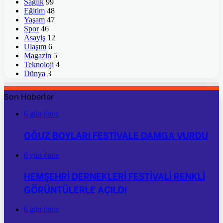
Sağlık
99
Eğitim
48
Yaşam
47
Spor
46
Asayiş
12
Ulaşım
6
Magazin
5
Teknoloji
4
Dünya
3
Son Haberler
6 gün önce
OĞUZ BOYLARI FESTİVALE DAMGA VURDU
6 gün önce
HEMŞEHRİ DERNEKLERİ FESTİVALİ RENKLİ
GÖRÜNTÜLERLE AÇILDI
6 gün önce