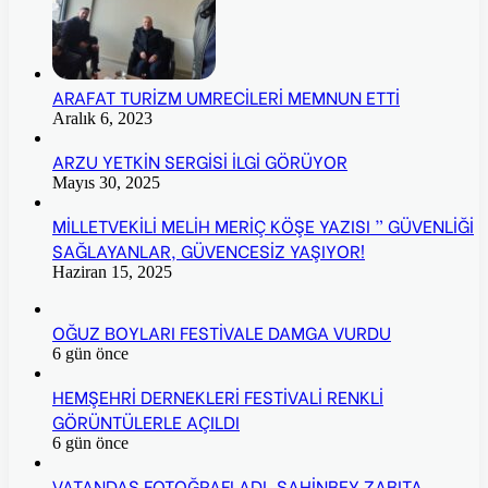
ARAFAT TURİZM UMRECİLERİ MEMNUN ETTİ
Aralık 6, 2023
ARZU YETKİN SERGİSİ İLGİ GÖRÜYOR
Mayıs 30, 2025
MİLLETVEKİLİ MELİH MERİÇ KÖŞE YAZISI ” GÜVENLİĞİ
SAĞLAYANLAR, GÜVENCESİZ YAŞIYOR!
Haziran 15, 2025
OĞUZ BOYLARI FESTİVALE DAMGA VURDU
6 gün önce
HEMŞEHRİ DERNEKLERİ FESTİVALİ RENKLİ
GÖRÜNTÜLERLE AÇILDI
6 gün önce
VATANDAŞ FOTOĞRAFLADI, ŞAHİNBEY ZABITA