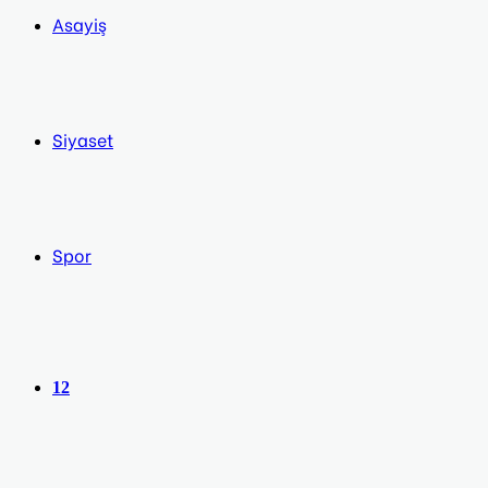
Asayiş
Siyaset
Spor
12