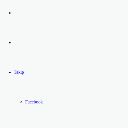
Arama
yap
Kayıt
...
Ol
Takip
Facebook