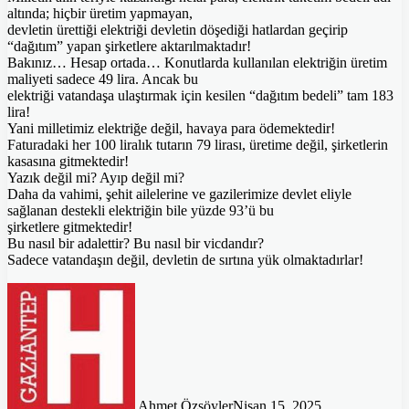
altında; hiçbir üretim yapmayan,
devletin ürettiği elektriği devletin döşediği hatlardan geçirip
“dağıtım” yapan şirketlere aktarılmaktadır!
Bakınız… Hesap ortada… Konutlarda kullanılan elektriğin üretim
maliyeti sadece 49 lira. Ancak bu
elektriği vatandaşa ulaştırmak için kesilen “dağıtım bedeli” tam 183
lira!
Yani milletimiz elektriğe değil, havaya para ödemektedir!
Faturadaki her 100 liralık tutarın 79 lirası, üretime değil, şirketlerin
kasasına gitmektedir!
Yazık değil mi? Ayıp değil mi?
Daha da vahimi, şehit ailelerine ve gazilerimize devlet eliyle
sağlanan destekli elektriğin bile yüzde 93’ü bu
şirketlere gitmektedir!
Bu nasıl bir adalettir? Bu nasıl bir vicdandır?
Sadece vatandaşın değil, devletin de sırtına yük olmaktadırlar!
Ahmet Özsöyler
Nisan 15, 2025