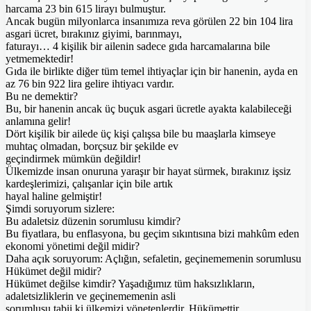
harcama 23 bin 615 lirayı bulmuştur.
Ancak bugün milyonlarca insanımıza reva görülen 22 bin 104 lira
asgari ücret, bırakınız giyimi, barınmayı,
faturayı… 4 kişilik bir ailenin sadece gıda harcamalarına bile
yetmemektedir!
Gıda ile birlikte diğer tüm temel ihtiyaçlar için bir hanenin, ayda en
az 76 bin 922 lira gelire ihtiyacı vardır.
Bu ne demektir?
Bu, bir hanenin ancak üç buçuk asgari ücretle ayakta kalabileceği
anlamına gelir!
Dört kişilik bir ailede üç kişi çalışsa bile bu maaşlarla kimseye
muhtaç olmadan, borçsuz bir şekilde ev
geçindirmek mümkün değildir!
Ülkemizde insan onuruna yaraşır bir hayat sürmek, bırakınız işsiz
kardeşlerimizi, çalışanlar için bile artık
hayal haline gelmiştir!
Şimdi soruyorum sizlere:
Bu adaletsiz düzenin sorumlusu kimdir?
Bu fiyatlara, bu enflasyona, bu geçim sıkıntısına bizi mahkûm eden
ekonomi yönetimi değil midir?
Daha açık soruyorum: Açlığın, sefaletin, geçinememenin sorumlusu
Hükümet değil midir?
Hükümet değilse kimdir? Yaşadığımız tüm haksızlıkların,
adaletsizliklerin ve geçinememenin asli
sorumlusu tabii ki ülkemizi yönetenlerdir. Hükümettir.