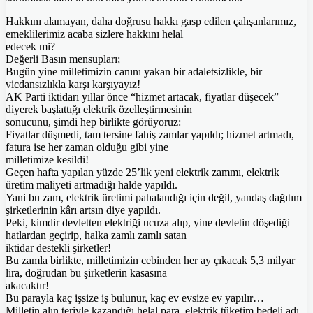
Hakkını alamayan, daha doğrusu hakkı gasp edilen çalışanlarımız,
emeklilerimiz acaba sizlere hakkını helal
edecek mi?
Değerli Basın mensupları;
Bugün yine milletimizin canını yakan bir adaletsizlikle, bir
vicdansızlıkla karşı karşıyayız!
AK Parti iktidarı yıllar önce “hizmet artacak, fiyatlar düşecek”
diyerek başlattığı elektrik özelleştirmesinin
sonucunu, şimdi hep birlikte görüyoruz:
Fiyatlar düşmedi, tam tersine fahiş zamlar yapıldı; hizmet artmadı,
fatura ise her zaman olduğu gibi yine
milletimize kesildi!
Geçen hafta yapılan yüzde 25’lik yeni elektrik zammı, elektrik
üretim maliyeti artmadığı halde yapıldı.
Yani bu zam, elektrik üretimi pahalandığı için değil, yandaş dağıtım
şirketlerinin kârı artsın diye yapıldı.
Peki, kimdir devletten elektriği ucuza alıp, yine devletin döşediği
hatlardan geçirip, halka zamlı zamlı satan
iktidar destekli şirketler!
Bu zamla birlikte, milletimizin cebinden her ay çıkacak 5,3 milyar
lira, doğrudan bu şirketlerin kasasına
akacaktır!
Bu parayla kaç işsize iş bulunur, kaç ev evsize ev yapılır…
Milletin alın teriyle kazandığı helal para, elektrik tüketim bedeli adı