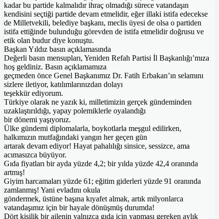
kadar bu partide kalmalıdır ihraç olmadığı sürece vatandaşın
kendisini seçtiği partide devam etmelidir, eğer illaki istifa edecekse
de Milletvekili, belediye başkanı, meclis üyesi de olsa o partiden
istifa ettiğinde bulunduğu görevden de istifa etmelidir doğrusu ve
etik olan budur diye konuştu.
Başkan Yıldız basın açıklamasında
Değerli basın mensupları, Yeniden Refah Partisi İl Başkanlığı’mıza
hoş geldiniz. Basın açıklamamıza
geçmeden önce Genel Başkanımız Dr. Fatih Erbakan’ın selamını
sizlere iletiyor, katılımlarınızdan dolayı
teşekkür ediyorum.
Türkiye olarak ne yazık ki, milletimizin gerçek gündeminden
uzaklaştırıldığı, yapay polemiklerle oyalandığı
bir dönemi yaşıyoruz.
Ülke gündemi diplomalarla, boykotlarla meşgul edilirken,
halkımızın mutfağındaki yangın her geçen gün
artarak devam ediyor! Hayat pahalılığı sinsice, sessizce, ama
acımasızca büyüyor.
Gıda fiyatları bir ayda yüzde 4,2; bir yılda yüzde 42,4 oranında
artmış!
Giyim harcamaları yüzde 61; eğitim giderleri yüzde 91 oranında
zamlanmış! Yani evladını okula
göndermek, üstüne başına kıyafet almak, artık milyonlarca
vatandaşımız için bir hayale dönüşmüş durumda!
Dört kişilik bir ailenin yalnızca gıda için yapması gereken aylık