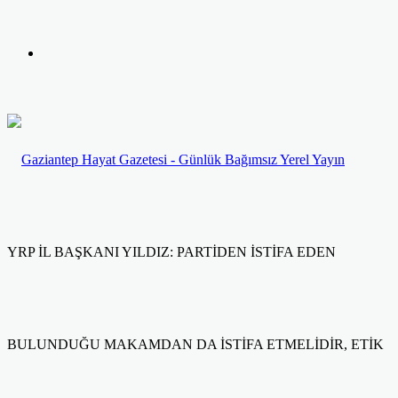
yap
Kayıt
...
Ol
YRP İL BAŞKANI YILDIZ: PARTİDEN İSTİFA EDEN
BULUNDUĞU MAKAMDAN DA İSTİFA ETMELİDİR, ETİK