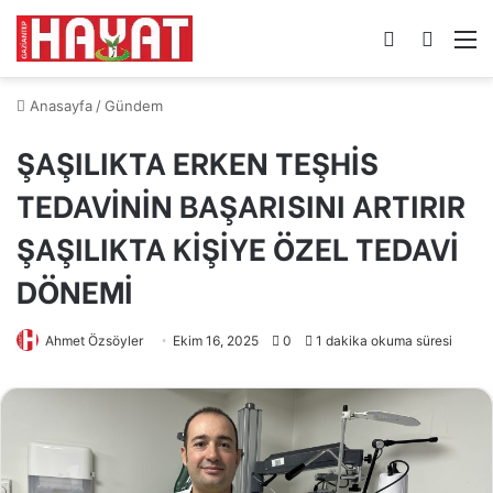
Kayıt
Arama
M
Ol
yap
...
Anasayfa
/
Gündem
ŞAŞILIKTA ERKEN TEŞHİS
TEDAVİNİN BAŞARISINI ARTIRIR
ŞAŞILIKTA KİŞİYE ÖZEL TEDAVİ
DÖNEMİ
Ahmet Özsöyler
Ekim 16, 2025
0
1 dakika okuma süresi