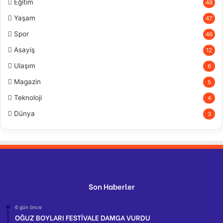
Eğitim
48
Yaşam
47
Spor
46
Asayiş
12
Ulaşım
6
Magazin
5
Teknoloji
4
Dünya
3
Son Haberler
6 gün önce
OĞUZ BOYLARI FESTİVALE DAMGA VURDU