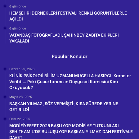
6 gün önce
HEMŞEHRİ DERNEKLERİ FESTİVALİ RENKLİ GÖRÜNTÜLERLE
AÇILDI
6 gün önce
VATANDAŞ FOTOĞRAFLADI, ŞAHİNBEY ZABITA EKİPLERİ
YAKALADI
Popüler Konular
Haziran 29, 2026
KLİNİK PSİKOLOJİ BİLİM UZMANI MUCELLA HASIRCI :Karneler
Verildi… Peki Çocuklarımızın Duygusal Karnesini Kim
Okuyacak?
Mayıs 28, 2025
BAŞKAN YILMAZ, SÖZ VERMİŞTİ; KISA SÜREDE YERİNE
GETİRİLDİ
Ekim 22, 2025
MODİFİYEFEST 2025 BAŞLIYOR MODİFİYE TUTKUNLARI
ŞEHİTKAMİL’DE BULUŞUYOR BAŞKAN YILMAZ’DAN FESTİVALE
DAVET