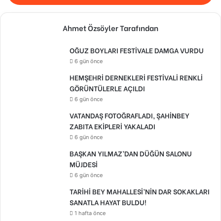
Ahmet Özsöyler Tarafından
OĞUZ BOYLARI FESTİVALE DAMGA VURDU
6 gün önce
HEMŞEHRİ DERNEKLERİ FESTİVALİ RENKLİ
GÖRÜNTÜLERLE AÇILDI
6 gün önce
VATANDAŞ FOTOĞRAFLADI, ŞAHİNBEY
ZABITA EKİPLERİ YAKALADI
6 gün önce
BAŞKAN YILMAZ’DAN DÜĞÜN SALONU
MÜJDESİ
6 gün önce
TARİHİ BEY MAHALLESİ’NİN DAR SOKAKLARI
SANATLA HAYAT BULDU!
1 hafta önce