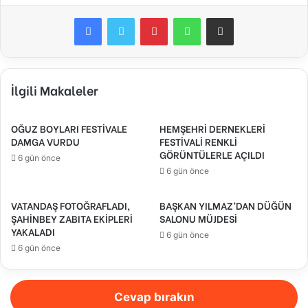
Facebook
Twitter
Pinterest
WhatsApp
E-Posta ile paylaş
İlgili Makaleler
OĞUZ BOYLARI FESTİVALE
HEMŞEHRİ DERNEKLERİ
DAMGA VURDU
FESTİVALİ RENKLİ
GÖRÜNTÜLERLE AÇILDI
6 gün önce
6 gün önce
VATANDAŞ FOTOĞRAFLADI,
BAŞKAN YILMAZ’DAN DÜĞÜN
ŞAHİNBEY ZABITA EKİPLERİ
SALONU MÜJDESİ
YAKALADI
6 gün önce
6 gün önce
Cevap bırakın