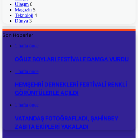
Ulaşım
6
Magazin
5
Teknoloji
4
Dünya
3
Son Haberler
1 hafta önce
OĞUZ BOYLARI FESTİVALE DAMGA VURDU
1 hafta önce
HEMŞEHRİ DERNEKLERİ FESTİVALİ RENKLİ
GÖRÜNTÜLERLE AÇILDI
1 hafta önce
VATANDAŞ FOTOĞRAFLADI, ŞAHİNBEY
ZABITA EKİPLERİ YAKALADI