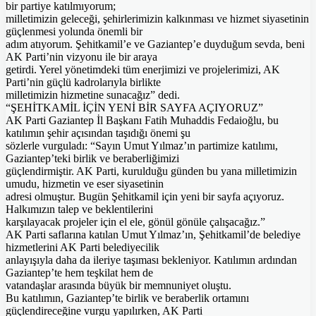
bir partiye katılmıyorum;
milletimizin geleceği, şehirlerimizin kalkınması ve hizmet siyasetinin
güçlenmesi yolunda önemli bir
adım atıyorum. Şehitkamil’e ve Gaziantep’e duyduğum sevda, beni
AK Parti’nin vizyonu ile bir araya
getirdi. Yerel yönetimdeki tüm enerjimizi ve projelerimizi, AK
Parti’nin güçlü kadrolarıyla birlikte
milletimizin hizmetine sunacağız” dedi.
“ŞEHİTKAMİL İÇİN YENİ BİR SAYFA AÇIYORUZ”
AK Parti Gaziantep İl Başkanı Fatih Muhaddis Fedaioğlu, bu
katılımın şehir açısından taşıdığı önemi şu
sözlerle vurguladı: “Sayın Umut Yılmaz’ın partimize katılımı,
Gaziantep’teki birlik ve beraberliğimizi
güçlendirmiştir. AK Parti, kurulduğu günden bu yana milletimizin
umudu, hizmetin ve eser siyasetinin
adresi olmuştur. Bugün Şehitkamil için yeni bir sayfa açıyoruz.
Halkımızın talep ve beklentilerini
karşılayacak projeler için el ele, gönül gönüle çalışacağız.”
AK Parti saflarına katılan Umut Yılmaz’ın, Şehitkamil’de belediye
hizmetlerini AK Parti belediyecilik
anlayışıyla daha da ileriye taşıması bekleniyor. Katılımın ardından
Gaziantep’te hem teşkilat hem de
vatandaşlar arasında büyük bir memnuniyet oluştu.
Bu katılımın, Gaziantep’te birlik ve beraberlik ortamını
güçlendireceğine vurgu yapılırken, AK Parti