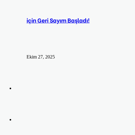
için Geri Sayım Başladı!
Ekim 27, 2025
Arama
yap
Kayıt