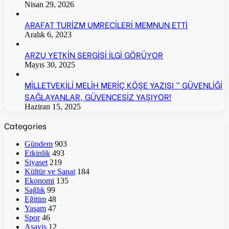
Nisan 29, 2026
ARAFAT TURİZM UMRECİLERİ MEMNUN ETTİ
Aralık 6, 2023
ARZU YETKİN SERGİSİ İLGİ GÖRÜYOR
Mayıs 30, 2025
MİLLETVEKİLİ MELİH MERİÇ KÖŞE YAZISI ” GÜVENLİĞİ
SAĞLAYANLAR, GÜVENCESİZ YAŞIYOR!
Haziran 15, 2025
Categories
Gündem
903
Etkinlik
493
Siyaset
219
Kültür ve Sanat
184
Ekonomi
135
Sağlık
99
Eğitim
48
Yaşam
47
Spor
46
Asayiş
12