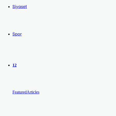
Siyaset
Spor
12
Featured
Articles