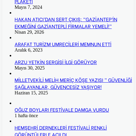
PLAKETİ
Mayıs 7, 2024
HAKAN ATICI’DAN SERT ÇIKIŞ: “GAZİANTEP’İN
EKMEĞİNİ GAZİANTEPLİ FİRMALAR YEMELİ!”
Nisan 29, 2026
ARAFAT TURİZM UMRECİLERİ MEMNUN ETTİ
Aralık 6, 2023
ARZU YETKİN SERGİSİ İLGİ GÖRÜYOR
Mayıs 30, 2025
MİLLETVEKİLİ MELİH MERİÇ KÖŞE YAZISI ” GÜVENLİĞİ
SAĞLAYANLAR, GÜVENCESİZ YAŞIYOR!
Haziran 15, 2025
OĞUZ BOYLARI FESTİVALE DAMGA VURDU
1 hafta önce
HEMŞEHRİ DERNEKLERİ FESTİVALİ RENKLİ
GÖRÜNTÜLERLE AÇILDI