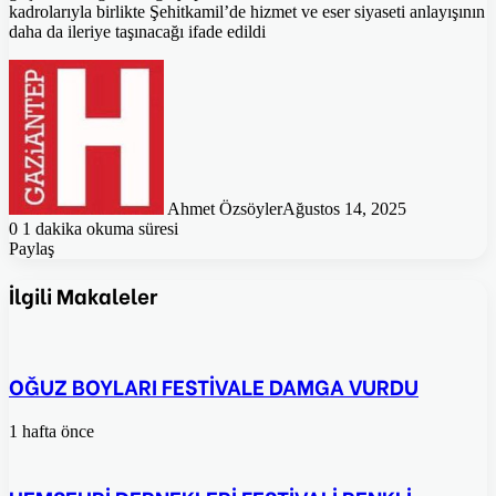
kadrolarıyla birlikte Şehitkamil’de hizmet ve eser siyaseti anlayışının
daha da ileriye taşınacağı ifade edildi
Ahmet Özsöyler
Ağustos 14, 2025
0
1 dakika okuma süresi
Paylaş
Facebook
Twitter
Pinterest
WhatsApp
E-
Posta
İlgili Makaleler
ile
paylaş
OĞUZ BOYLARI FESTİVALE DAMGA VURDU
1 hafta önce