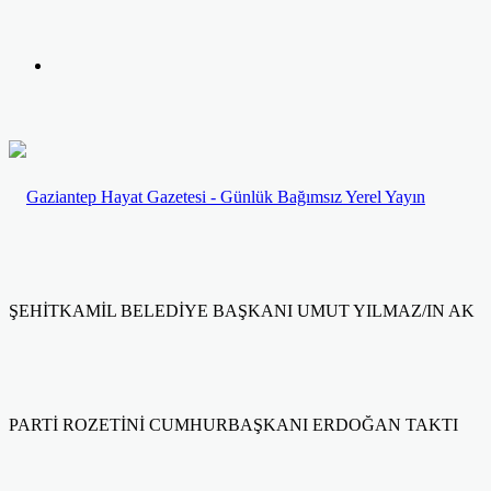
yap
Kayıt
...
Ol
ŞEHİTKAMİL BELEDİYE BAŞKANI UMUT YILMAZ/IN AK
PARTİ ROZETİNİ CUMHURBAŞKANI ERDOĞAN TAKTI