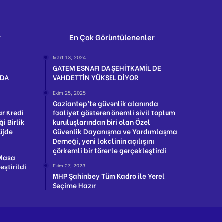
r
En Çok Görüntülenenler
Mart 13, 2024
GATEM ESNAFI DA ŞEHİTKAMİL DE
NDA
VAHDETTİN YÜKSEL DİYOR
Ekim 25, 2025
Gaziantep’te güvenlik alanında
ar Kredi
faaliyet gösteren önemli sivil toplum
ği Birlik
kuruluşlarından biri olan Özel
üjde
Güvenlik Dayanışma ve Yardımlaşma
Derneği, yeni lokalinin açılışını
görkemli bir törenle gerçekleştirdi.
 Masa
ştirildi
Ekim 27, 2023
MHP Şahinbey Tüm Kadro ile Yerel
Seçime Hazır