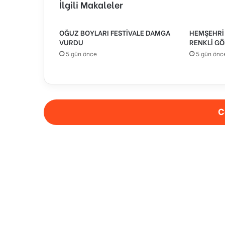
İlgili Makaleler
OĞUZ BOYLARI FESTİVALE DAMGA
HEMŞEHRİ 
VURDU
RENKLİ GÖ
5 gün önce
5 gün önc
C