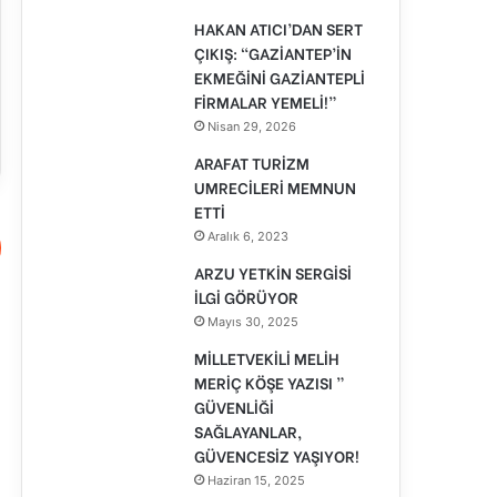
HAKAN ATICI’DAN SERT
ÇIKIŞ: “GAZİANTEP’İN
EKMEĞİNİ GAZİANTEPLİ
FİRMALAR YEMELİ!”
Nisan 29, 2026
ARAFAT TURİZM
UMRECİLERİ MEMNUN
ETTİ
Aralık 6, 2023
ARZU YETKİN SERGİSİ
İLGİ GÖRÜYOR
Mayıs 30, 2025
MİLLETVEKİLİ MELİH
MERİÇ KÖŞE YAZISI ”
GÜVENLİĞİ
SAĞLAYANLAR,
GÜVENCESİZ YAŞIYOR!
Haziran 15, 2025