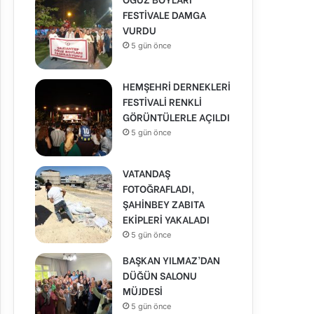
FESTİVALE DAMGA
VURDU
5 gün önce
HEMŞEHRİ DERNEKLERİ
FESTİVALİ RENKLİ
GÖRÜNTÜLERLE AÇILDI
5 gün önce
VATANDAŞ
FOTOĞRAFLADI,
ŞAHİNBEY ZABITA
EKİPLERİ YAKALADI
5 gün önce
BAŞKAN YILMAZ’DAN
DÜĞÜN SALONU
MÜJDESİ
5 gün önce