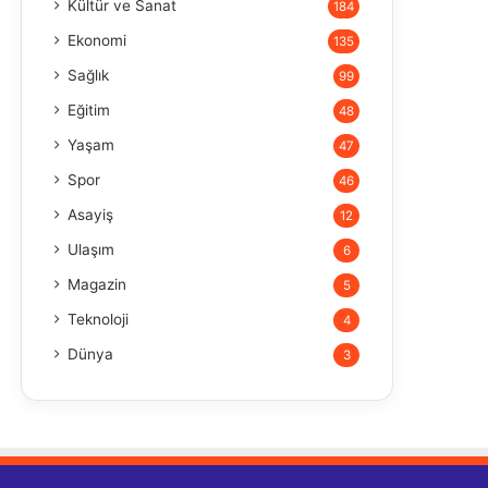
Kültür ve Sanat
184
Ekonomi
135
Sağlık
99
Eğitim
48
Yaşam
47
Spor
46
Asayiş
12
Ulaşım
6
Magazin
5
Teknoloji
4
Dünya
3