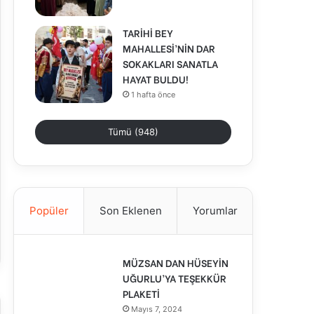
TARİHİ BEY
MAHALLESİ’NİN DAR
SOKAKLARI SANATLA
HAYAT BULDU!
1 hafta önce
Tümü (948)
Popüler
Son Eklenen
Yorumlar
MÜZSAN DAN HÜSEYİN
UĞURLU’YA TEŞEKKÜR
PLAKETİ
Mayıs 7, 2024