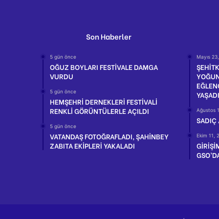
Son Haberler
5 gün önce
Mayıs 23
OĞUZ BOYLARI FESTİVALE DAMGA
ŞEHİTK
VURDU
YOĞUN
EĞLEN
5 gün önce
YAŞAD
HEMŞEHRİ DERNEKLERİ FESTİVALİ
RENKLİ GÖRÜNTÜLERLE AÇILDI
Ağustos 
SADIÇ
5 gün önce
VATANDAŞ FOTOĞRAFLADI, ŞAHİNBEY
Ekim 11, 
ZABITA EKİPLERİ YAKALADI
GİRİŞİ
GSO’DA