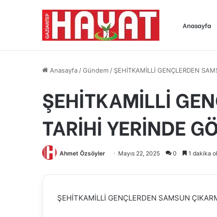
Anasayfa
Anasayfa
/
Gündem
/
ŞEHİTKAMİLLİ GENÇLERDEN SAM
ŞEHİTKAMİLLİ GE
TARİHİ YERİNDE G
Ahmet Özsöyler
Mayıs 22, 2025
0
1 dakika o
ŞEHİTKAMİLLİ GENÇLERDEN SAMSUN ÇIKAR