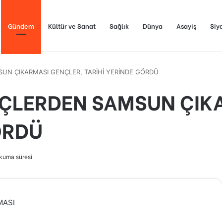
Gündem
Kültür ve Sanat
Sağlık
Dünya
Asayiş
Siy
SUN ÇIKARMASI GENÇLER, TARİHİ YERİNDE GÖRDÜ
NÇLERDEN SAMSUN ÇIK
ÖRDÜ
kuma süresi
MASI