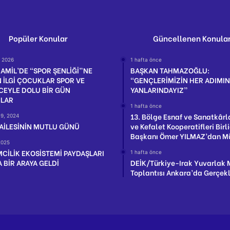
Popüler Konular
Güncellenen Konula
, 2026
1 hafta önce
AMİL’DE “SPOR ŞENLİĞİ”NE
BAŞKAN TAHMAZOĞLU:
 İLGİ ÇOCUKLAR SPOR VE
“GENÇLERİMİZİN HER ADIMI
CEYLE DOLU BİR GÜN
YANLARINDAYIZ”
ILAR
1 hafta önce
13. Bölge Esnaf ve Sanatkârl
19, 2024
 AİLESİNİN MUTLU GÜNÜ
ve Kefalet Kooperatifleri Birli
Başkanı Ömer YILMAZ’dan M
2025
MCİLİK EKOSİSTEMİ PAYDAŞLARI
1 hafta önce
 BİR ARAYA GELDİ
DEİK/Türkiye-Irak Yuvarlak
Toplantısı Ankara’da Gerçekle