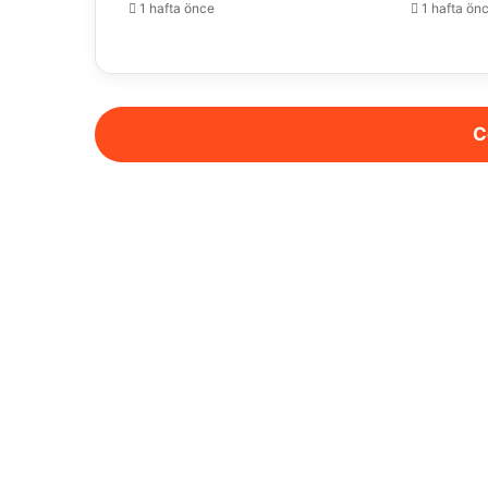
1 hafta önce
1 hafta ön
C