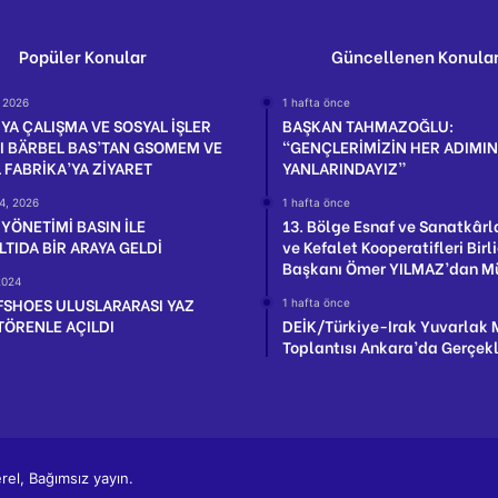
Popüler Konular
Güncellenen Konula
, 2026
1 hafta önce
A ÇALIŞMA VE SOSYAL İŞLER
BAŞKAN TAHMAZOĞLU:
I BÄRBEL BAS’TAN GSOMEM VE
“GENÇLERİMİZİN HER ADIMI
FABRİKA’YA ZİYARET
YANLARINDAYIZ”
4, 2026
1 hafta önce
 YÖNETİMİ BASIN İLE
13. Bölge Esnaf ve Sanatkârl
TIDA BİR ARAYA GELDİ
ve Kefalet Kooperatifleri Birli
Başkanı Ömer YILMAZ’dan M
 2024
FSHOES ULUSLARARASI YAZ
1 hafta önce
TÖRENLE AÇILDI
DEİK/Türkiye-Irak Yuvarlak
Toplantısı Ankara’da Gerçekle
el, Bağımsız yayın.