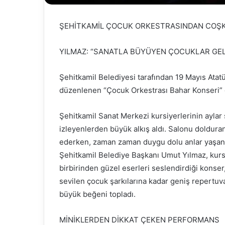
ŞEHİTKAMİL ÇOCUK ORKESTRASINDAN COŞK
YILMAZ: “SANATLA BÜYÜYEN ÇOCUKLAR GE
Şehitkamil Belediyesi tarafından 19 Mayıs Atat
düzenlenen “Çocuk Orkestrası Bahar Konseri” 
Şehitkamil Sanat Merkezi kursiyerlerinin aylar 
izleyenlerden büyük alkış aldı. Salonu dolduran
ederken, zaman zaman duygu dolu anlar yaşand
Şehitkamil Belediye Başkanı Umut Yılmaz, kursiy
birbirinden güzel eserleri seslendirdiği konser
sevilen çocuk şarkılarına kadar geniş repertuva
büyük beğeni topladı.
MİNİKLERDEN DİKKAT ÇEKEN PERFORMANS