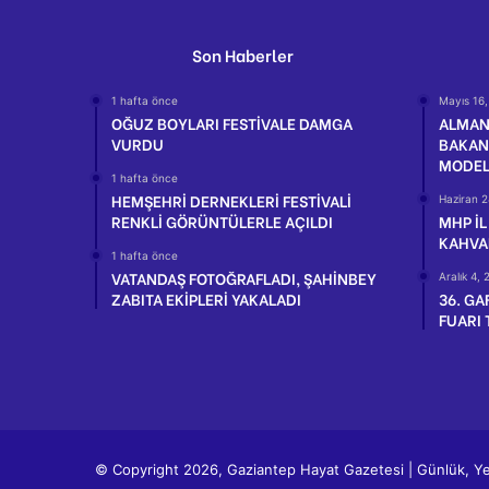
Son Haberler
1 hafta önce
Mayıs 16
OĞUZ BOYLARI FESTİVALE DAMGA
ALMANY
VURDU
BAKAN
MODEL 
1 hafta önce
HEMŞEHRİ DERNEKLERİ FESTİVALİ
Haziran 2
RENKLİ GÖRÜNTÜLERLE AÇILDI
MHP İL
KAHVAL
1 hafta önce
VATANDAŞ FOTOĞRAFLADI, ŞAHİNBEY
Aralık 4,
ZABITA EKİPLERİ YAKALADI
36. GA
FUARI 
© Copyright 2026, Gaziantep Hayat Gazetesi | Günlük, Yer