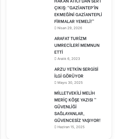
HAKAN ATICI’DAN SERT
ÇIKIŞ: “GAZİANTEP’İN
EKMEĞİNİ GAZİANTEPLİ
FİRMALAR YEMELİ!”
Nisan 29, 2026
ARAFAT TURİZM
UMRECİLERİ MEMNUN
ETTİ
Aralık 6, 2023
ARZU YETKİN SERGİSİ
İLGİ GÖRÜYOR
Mayıs 30, 2025
MİLLETVEKİLİ MELİH
MERİÇ KÖŞE YAZISI ”
GÜVENLİĞİ
SAĞLAYANLAR,
GÜVENCESİZ YAŞIYOR!
Haziran 15, 2025