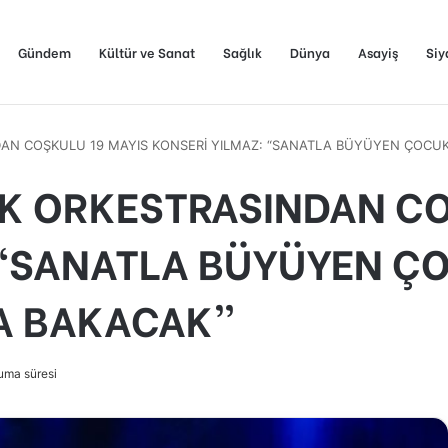
Gündem
Kültür ve Sanat
Sağlık
Dünya
Asayiş
Siy
DAN COŞKULU 19 MAYIS KONSERİ YILMAZ: “SANATLA BÜYÜYEN ÇOC
K ORKESTRASINDAN CO
 “SANATLA BÜYÜYEN Ç
A BAKACAK”
uma süresi