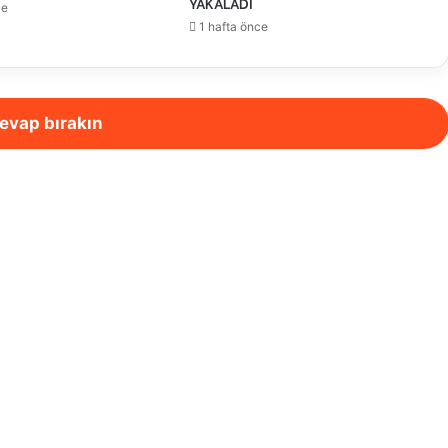
YAKALADI
ce
1 hafta önce
evap bırakın