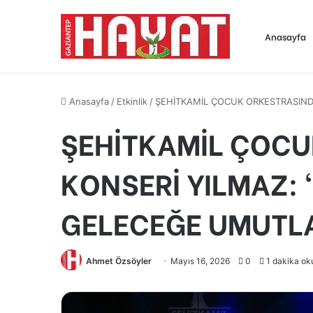
Anasayfa
Anasayfa
/
Etkinlik
/
ŞEHİTKAMİL ÇOCUK ORKESTRASIN
ŞEHİTKAMİL ÇOCU
KONSERİ YILMAZ:
GELECEĞE UMUTL
Ahmet Özsöyler
Mayıs 16, 2026
0
1 dakika ok