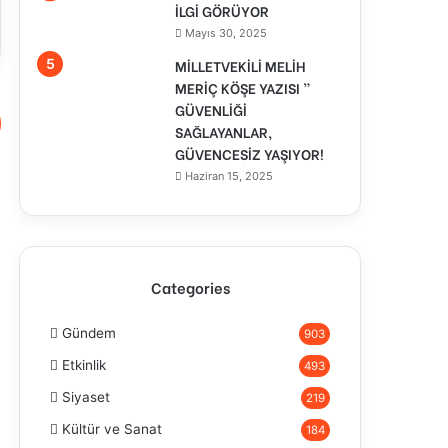
İLGİ GÖRÜYOR
Mayıs 30, 2025
MİLLETVEKİLİ MELİH
MERİÇ KÖŞE YAZISI ”
GÜVENLİĞİ
SAĞLAYANLAR,
GÜVENCESİZ YAŞIYOR!
Haziran 15, 2025
Categories
Gündem
903
Etkinlik
493
Siyaset
219
Kültür ve Sanat
184