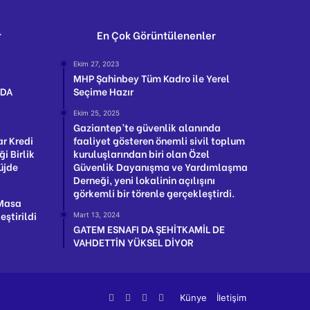
r
En Çok Görüntülenenler
Ekim 27, 2023
MHP Şahinbey Tüm Kadro ile Yerel
NDA
Seçime Hazır
Ekim 25, 2025
Gaziantep’te güvenlik alanında
ar Kredi
faaliyet gösteren önemli sivil toplum
ği Birlik
kuruluşlarından biri olan Özel
üjde
Güvenlik Dayanışma ve Yardımlaşma
Derneği, yeni lokalinin açılışını
görkemli bir törenle gerçekleştirdi.
 Masa
ştirildi
Mart 13, 2024
GATEM ESNAFI DA ŞEHİTKAMİL DE
VAHDETTİN YÜKSEL DİYOR
Facebook
Twitter
YouTube
Instagram
Künye
İletişim