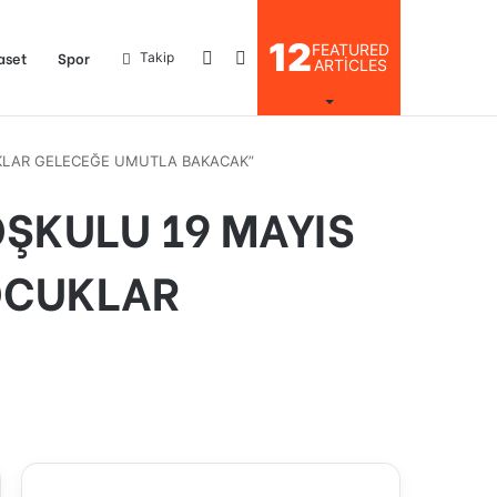
12
FEATURED
Kayıt
Arama
aset
Spor
Takip
ARTICLES
UKLAR GELECEĞE UMUTLA BAKACAK”
Ol
yap
ŞKULU 19 MAYIS
OCUKLAR
...