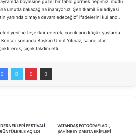
 bayramda böylesine güzel bir tablo görmek hepimizi mutlu
aha umutla bakacağına inanıyoruz. Şehitkamil Belediyesi
zin yanında olmaya devam edeceğiz” ifadelerini kullandı.
Belediyesi’ne teşekkür ederek, çocukların küçük yaşlarda
. Konser sonunda Başkan Umut Yılmaz, sahne alan
çektirerek, çiçek takdim etti.
Facebook
Twitter
Pinterest
E-Posta ile paylaş
DERNEKLERİ FESTİVALİ
VATANDAŞ FOTOĞRAFLADI,
RÜNTÜLERLE AÇILDI
ŞAHİNBEY ZABITA EKİPLERİ