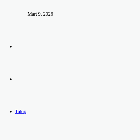
Mart 9, 2026
Arama
yap
Kayıt
...
Ol
Takip