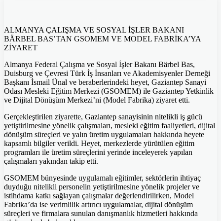
ALMANYA ÇALIŞMA VE SOSYAL İŞLER BAKANI
BÄRBEL BAS’TAN GSOMEM VE MODEL FABRİKA’YA
ZİYARET
Almanya Federal Çalışma ve Sosyal İşler Bakanı Bärbel Bas,
Duisburg ve Çevresi Türk İş İnsanları ve Akademisyenler Derneği
Başkanı İsmail Ünal ve beraberlerindeki heyet, Gaziantep Sanayi
Odası Mesleki Eğitim Merkezi (GSOMEM) ile Gaziantep Yetkinlik
ve Dijital Dönüşüm Merkezi’ni (Model Fabrika) ziyaret etti.
Gerçekleştirilen ziyarette, Gaziantep sanayisinin nitelikli iş gücü
yetiştirilmesine yönelik çalışmaları, mesleki eğitim faaliyetleri, dijital
dönüşüm süreçleri ve yalın üretim uygulamaları hakkında heyete
kapsamlı bilgiler verildi. Heyet, merkezlerde yürütülen eğitim
programları ile üretim süreçlerini yerinde inceleyerek yapılan
çalışmaları yakından takip etti.
GSOMEM bünyesinde uygulamalı eğitimler, sektörlerin ihtiyaç
duyduğu nitelikli personelin yetiştirilmesine yönelik projeler ve
istihdama katkı sağlayan çalışmalar değerlendirilirken, Model
Fabrika’da ise verimlilik artırıcı uygulamalar, dijital dönüşüm
süreçleri ve firmalara sunulan danışmanlık hizmetleri hakkında