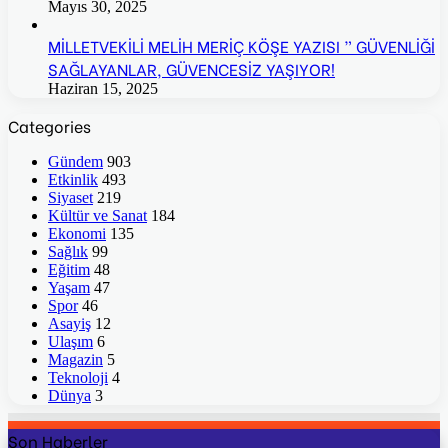
Mayıs 30, 2025
MİLLETVEKİLİ MELİH MERİÇ KÖŞE YAZISI ” GÜVENLİĞİ
SAĞLAYANLAR, GÜVENCESİZ YAŞIYOR!
Haziran 15, 2025
Categories
Gündem
903
Etkinlik
493
Siyaset
219
Kültür ve Sanat
184
Ekonomi
135
Sağlık
99
Eğitim
48
Yaşam
47
Spor
46
Asayiş
12
Ulaşım
6
Magazin
5
Teknoloji
4
Dünya
3
Son Haberler