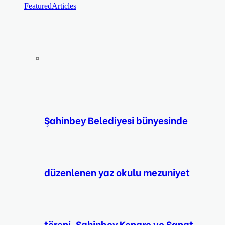
Featured
Articles
Şahinbey Belediyesi bünyesinde
düzenlenen yaz okulu mezuniyet
töreni, Şahinbey Kongre ve Sanat