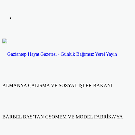
yap
Kayıt
...
Ol
ALMANYA ÇALIŞMA VE SOSYAL İŞLER BAKANI
BÄRBEL BAS’TAN GSOMEM VE MODEL FABRİKA’YA