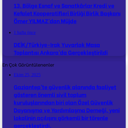
13. Bölge Esnaf ve Sanatkârlar Kredi ve
Kefalet Kooperatifleri Birliği Birlik Başkanı
Ömer YILMAZ’dan Müjde
1 hafta önce
DEİK/Türkiye-Irak Yuvarlak Masa
Toplantısı Ankara’da Gerçekleştirildi
En Çok Görüntülenenler
Ekim 25, 2025
Gaziantep’te güvenlik alanında faaliyet
gösteren önemli sivil toplum
kuruluşlarından biri olan Özel Güvenlik
Dayanışma ve Yardımlaşma Derneği, yeni
lokalinin açılışını görkemli bir törenle
gerçekleştirdi.