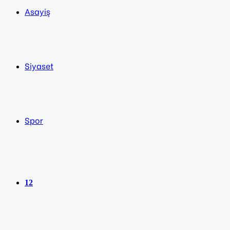
Asayiş
Siyaset
Spor
12