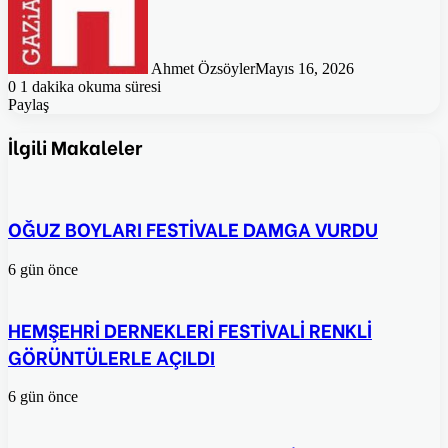
Ahmet Özsöyler
Mayıs 16, 2026
0
1 dakika okuma süresi
Paylaş
Facebook
Twitter
Pinterest
WhatsApp
E-
Posta
İlgili Makaleler
ile
paylaş
OĞUZ BOYLARI FESTİVALE DAMGA VURDU
6 gün önce
HEMŞEHRİ DERNEKLERİ FESTİVALİ RENKLİ
GÖRÜNTÜLERLE AÇILDI
6 gün önce