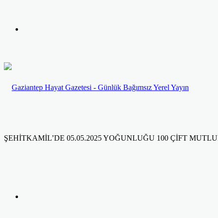
yap
Kayıt
...
Ol
ŞEHİTKAMİL’DE 05.05.2025 YOĞUNLUĞU 100 ÇİFT MUTLU
Facebook
Twitter
LinkedIn
Yazdır
Previous