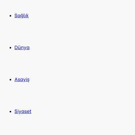
Sağlık
Dünya
Asayiş
Siyaset