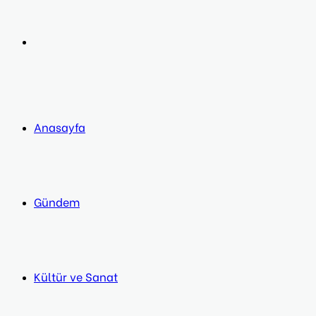
post
Next
post
Anasayfa
Gündem
Kültür ve Sanat