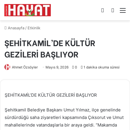
Kayıt
Arama
M
Ol
yap
...
Anasayfa
/
Etkinlik
ŞEHİTKAMİL’DE KÜLTÜR
GEZİLERİ BAŞLIYOR
Ahmet Özsöyler
Mayıs 9, 2026
0
1 dakika okuma süresi
ŞEHİTKAMİL’DE KÜLTÜR GEZİLERİ BAŞLIYOR
Şehitkamil Belediye Başkanı Umut Yılmaz, ilçe genelinde
sürdürdüğü saha ziyaretleri kapsamında Çıksorut ve Umut
mahallelerinde vatandaşlarla bir araya geldi. “Makamda