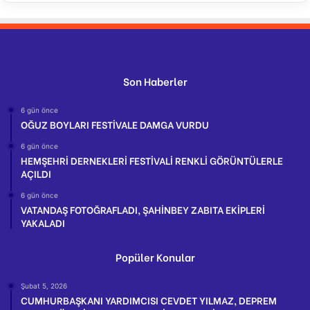
Son Haberler
6 gün önce
OĞUZ BOYLARI FESTİVALE DAMGA VURDU
6 gün önce
HEMŞEHRİ DERNEKLERİ FESTİVALİ RENKLİ GÖRÜNTÜLERLE
AÇILDI
6 gün önce
VATANDAŞ FOTOĞRAFLADI, ŞAHİNBEY ZABITA EKİPLERİ
YAKALADI
Popüler Konular
Şubat 5, 2026
CUMHURBAŞKANI YARDIMCISI CEVDET YILMAZ, DEPREM