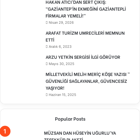
HAKAN ATICI’DAN SERT ÇIKIŞ:
“GAZİANTEP’İN EKMEĞİNİ GAZİANTEPLİ
FİRMALAR YEMELİ!”
Nisan 29, 2026
ARAFAT TURİZM UMRECİLERİ MEMNUN
ETTİ
Aralık 6, 2023
ARZU YETKİN SERGİSİ İLGİ GÖRÜYOR
Mayıs 30, 2025
MİLLETVEKİLİ MELİH MERİÇ KÖŞE YAZISI ”
GÜVENLİĞİ SAĞLAYANLAR, GÜVENCESİZ
YAŞIYOR!
Haziran 15, 2025
Popular Posts
MÜZSAN DAN HÜSEYİN UĞURLU’YA
TEŞEKKÜR PLAKETİ