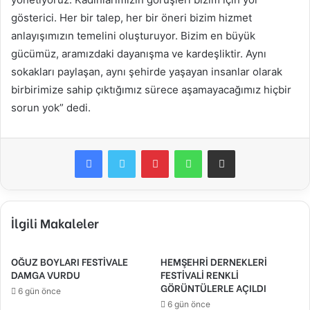
gösterici. Her bir talep, her bir öneri bizim hizmet
anlayışımızın temelini oluşturuyor. Bizim en büyük
gücümüz, aramızdaki dayanışma ve kardeşliktir. Aynı
sokakları paylaşan, aynı şehirde yaşayan insanlar olarak
birbirimize sahip çıktığımız sürece aşamayacağımız hiçbir
sorun yok” dedi.
Facebook
Twitter
Pinterest
WhatsApp
E-Posta ile paylaş
İlgili Makaleler
OĞUZ BOYLARI FESTİVALE
HEMŞEHRİ DERNEKLERİ
DAMGA VURDU
FESTİVALİ RENKLİ
GÖRÜNTÜLERLE AÇILDI
6 gün önce
6 gün önce