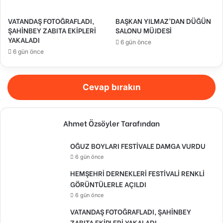
VATANDAŞ FOTOĞRAFLADI,
BAŞKAN YILMAZ’DAN DÜĞÜN
ŞAHİNBEY ZABITA EKİPLERİ
SALONU MÜJDESİ
YAKALADI
6 gün önce
6 gün önce
Cevap bırakın
Ahmet Özsöyler Tarafından
OĞUZ BOYLARI FESTİVALE DAMGA VURDU
6 gün önce
HEMŞEHRİ DERNEKLERİ FESTİVALİ RENKLİ
GÖRÜNTÜLERLE AÇILDI
6 gün önce
VATANDAŞ FOTOĞRAFLADI, ŞAHİNBEY
ZABITA EKİPLERİ YAKALADI