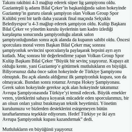
Takımı rakibini 4-3 mağlup ederek süper lig şampiyonu oldu.
Gaziantepli iş adamı Bilal Çeker’in başkanlığında salon hokeyinde
Gaziantep’in gururu olarak şampiyon olan Volkan Group Spor
Kulübü yeni bir tarih daha yazarak final maçında Selçuklu
Belediyespor’u 4-3 mağlup ederek şampiyon oldu. Kulüp Başkanı
Bilal Çeker ve yönetim kurulu üyelerinin tam kadro izlediği
karşılaşma sonucunda şampiyonluğu alarak salon
şampiyonluğundan sonra açık alanda da kupanın sahibi oldu. Öncesi
sporculara moral veren Başkan Bilal Çeker maç sonrası
şampiyonluk sevincini sporcularıyla paylaşarak hepsini ayrı ayrı
kutladı. Maç sonrası bir değerlendirme yapan Volkan Group Spor
Kulüp Başkanı Bilal Çeker “Büyük bir sevinç yaşıyoruz. Kupayı ait
olduğu kente, yani Gaziantep’e götürmek mutlulukların en büyüğü.
Biliyorsunuz daha önce salon hokeyinde de Türkiye Şampiyonu
olmuştuk. Bu açık alanda aldığımız ilk şampiyonluk kupası, son da
olmayacak. Bundan sonra rotamız Avrupa Hokey Şampiyonası.
Gerek salon hokeyinde gerekse açık alan hokeyinde takımımız
Avrupa Şampiyonasında Türkiye’yi temsil edecek. Büyük emekler
veren, yüreklerini sahaya koyarak mücadele eden sporcularımızı, bir
an olsun onları yalnız bırakmayan teknik heyetimizi. Yönetim
kurulumuzu ve bizlerden desteklerini esirgemeyen bütün
taraftarlarımıza teşekkür ediyorum. Hedef Türkiye ye iki ayrı
Avrupa Şampiyonluk kupası kazandırmak” dedi.
Mutlulukların en büyüğünü yaşıyoruz