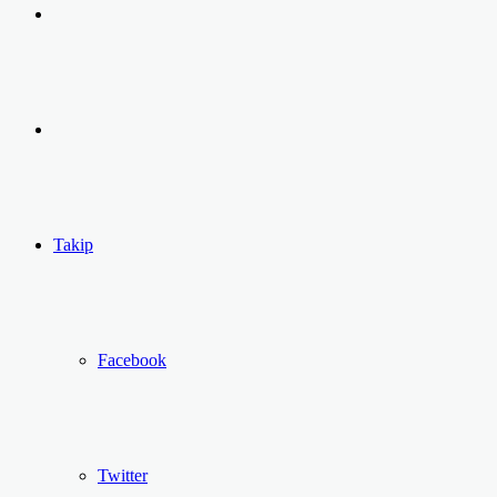
Arama
yap
Kayıt
...
Ol
Takip
Facebook
Twitter