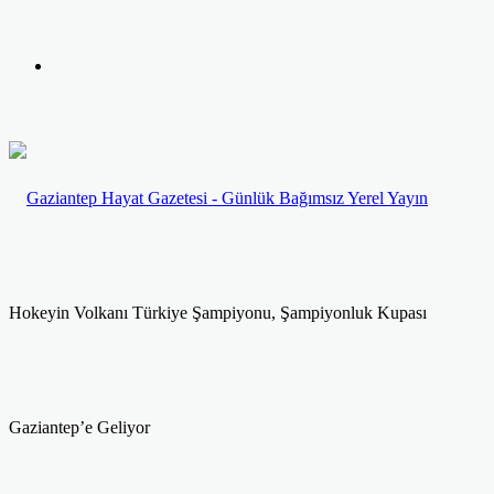
yap
Kayıt
...
Ol
Hokeyin Volkanı Türkiye Şampiyonu, Şampiyonluk Kupası
Gaziantep’e Geliyor