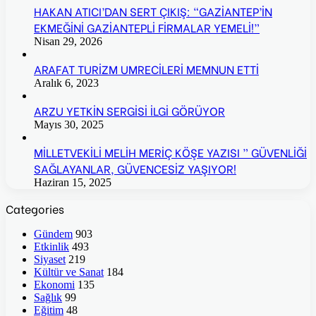
HAKAN ATICI’DAN SERT ÇIKIŞ: “GAZİANTEP’İN
EKMEĞİNİ GAZİANTEPLİ FİRMALAR YEMELİ!”
Nisan 29, 2026
ARAFAT TURİZM UMRECİLERİ MEMNUN ETTİ
Aralık 6, 2023
ARZU YETKİN SERGİSİ İLGİ GÖRÜYOR
Mayıs 30, 2025
MİLLETVEKİLİ MELİH MERİÇ KÖŞE YAZISI ” GÜVENLİĞİ
SAĞLAYANLAR, GÜVENCESİZ YAŞIYOR!
Haziran 15, 2025
Categories
Gündem
903
Etkinlik
493
Siyaset
219
Kültür ve Sanat
184
Ekonomi
135
Sağlık
99
Eğitim
48