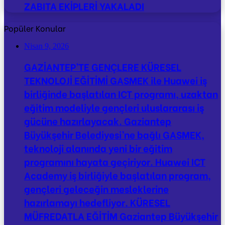
ZABITA EKİPLERİ YAKALADI
Popüler Konular
Nisan 9, 2026
GAZİANTEP’TE GENÇLERE KÜRESEL
TEKNOLOJİ EĞİTİMİ GASMEK ile Huawei iş
birliğinde başlatılan ICT programı, uzaktan
eğitim modeliyle gençleri uluslararası iş
gücüne hazırlayacak. Gaziantep
Büyükşehir Belediyesi’ne bağlı GASMEK,
teknoloji alanında yeni bir eğitim
programını hayata geçiriyor. Huawei ICT
Academy iş birliğiyle başlatılan program,
gençleri geleceğin mesleklerine
hazırlamayı hedefliyor. KÜRESEL
MÜFREDATLA EĞİTİM Gaziantep Büyükşehir