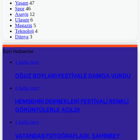
Yaşam
47
Spor
46
Asayiş
12
Ulaşım
6
Magazin
5
Teknoloji
4
Dünya
3
Son Haberler
1 hafta önce
OĞUZ BOYLARI FESTİVALE DAMGA VURDU
1 hafta önce
HEMŞEHRİ DERNEKLERİ FESTİVALİ RENKLİ
GÖRÜNTÜLERLE AÇILDI
1 hafta önce
VATANDAŞ FOTOĞRAFLADI, ŞAHİNBEY