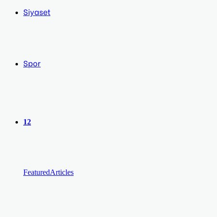
Siyaset
Spor
12
Featured
Articles