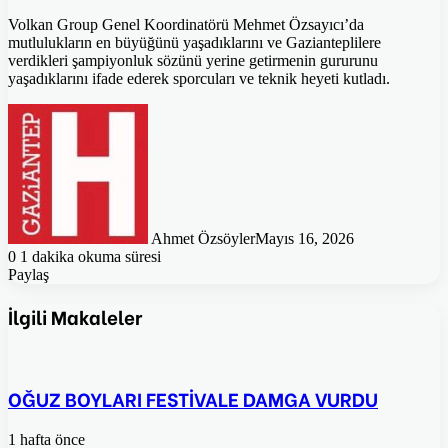
Volkan Group Genel Koordinatörü Mehmet Özsayıcı’da
mutlulukların en büyüğünü yaşadıklarını ve Gazianteplilere
verdikleri şampiyonluk sözünü yerine getirmenin gururunu
yaşadıklarını ifade ederek sporcuları ve teknik heyeti kutladı.
Ahmet Özsöyler
Mayıs 16, 2026
0
1 dakika okuma süresi
Paylaş
Facebook
Twitter
Pinterest
WhatsApp
E-
Posta
İlgili Makaleler
ile
paylaş
OĞUZ BOYLARI FESTİVALE DAMGA VURDU
1 hafta önce