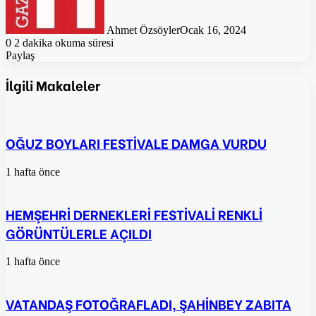
Ahmet Özsöyler
Ocak 16, 2024
0
2 dakika okuma süresi
Paylaş
Facebook
Twitter
Pinterest
WhatsApp
E-
Posta
İlgili Makaleler
ile
paylaş
OĞUZ BOYLARI FESTİVALE DAMGA VURDU
1 hafta önce
HEMŞEHRİ DERNEKLERİ FESTİVALİ RENKLİ
GÖRÜNTÜLERLE AÇILDI
1 hafta önce
VATANDAŞ FOTOĞRAFLADI, ŞAHİNBEY ZABITA