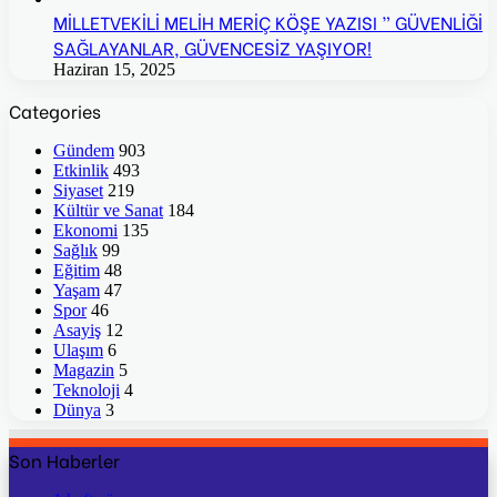
MİLLETVEKİLİ MELİH MERİÇ KÖŞE YAZISI ” GÜVENLİĞİ
SAĞLAYANLAR, GÜVENCESİZ YAŞIYOR!
Haziran 15, 2025
Categories
Gündem
903
Etkinlik
493
Siyaset
219
Kültür ve Sanat
184
Ekonomi
135
Sağlık
99
Eğitim
48
Yaşam
47
Spor
46
Asayiş
12
Ulaşım
6
Magazin
5
Teknoloji
4
Dünya
3
Son Haberler