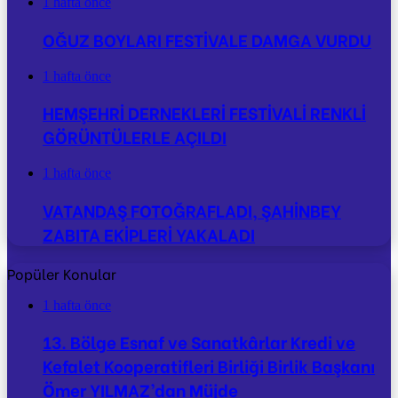
1 hafta önce
OĞUZ BOYLARI FESTİVALE DAMGA VURDU
1 hafta önce
HEMŞEHRİ DERNEKLERİ FESTİVALİ RENKLİ
GÖRÜNTÜLERLE AÇILDI
1 hafta önce
VATANDAŞ FOTOĞRAFLADI, ŞAHİNBEY
ZABITA EKİPLERİ YAKALADI
Popüler Konular
1 hafta önce
13. Bölge Esnaf ve Sanatkârlar Kredi ve
Kefalet Kooperatifleri Birliği Birlik Başkanı
Ömer YILMAZ’dan Müjde