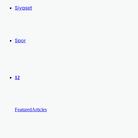
Siyaset
Spor
12
Featured
Articles