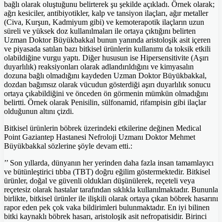
bağlı olarak oluştuğunu belirterek şu şekilde açıkladı. Örnek olarak;
ağrı kesiciler, antibiyotikler, kalp ve tansiyon ilaçları, ağır metaller
(Civa, Kurşun, Kadmiyum gibi) ve kemoterapotik ilaçların uzun
süreli ve yüksek doz kullanılmaları ile ortaya çıktığını belirten
Uzman Doktor Büyükbakkal bunun yanında aristoloşik asit içeren
ve piyasada satılan bazı bitkisel ürünlerin kullanımı da toksik etkili
olabildiğine vurgu yaptı. Diğer hususun ise Hipersensitivite (Aşırı
duyarlılık) reaksiyonları olarak adlandırıldığını ve kimyasalın
dozuna bağlı olmadığını kaydeden Uzman Doktor Büyükbakkal,
dozdan bağımsız olarak vücudun gösterdiği aşırı duyarlılık sonucu
ortaya çıkabildiğini ve önceden ön görmenin mümkün olmadığını
belirtti. Örnek olarak Penisilin, sülfonamid, rifampisin gibi ilaçlar
olduğunun altını çizdi.
Bitkisel ürünlerin böbrek üzerindeki etkilerine değinen Medical
Point Gaziantep Hastanesi Nefroloji Uzmanı Doktor Mehmet
Büyükbakkal sözlerine şöyle devam etti.:
’’ Son yıllarda, dünyanın her yerinden daha fazla insan tamamlayıcı
ve bütünleştirici tıbba (TBT) doğru eğilim göstermektedir. Bitkisel
ürünler, doğal ve güvenli oldukları düşünülerek, reçeteli veya
reçetesiz olarak hastalar tarafından sıklıkla kullanılmaktadır. Bununla
birlikte, bitkisel ürünler ile ilişkili olarak ortaya çıkan böbrek hasarını
rapor eden pek çok vaka bildirimleri bulunmaktadır. En iyi bilinen
bitki kaynaklı böbrek hasarı, aristoloşik asit nefropatisidir. Birinci