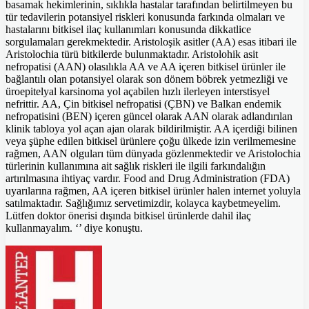
basamak hekimlerinin, sıklıkla hastalar tarafından belirtilmeyen bu
tür tedavilerin potansiyel riskleri konusunda farkında olmaları ve
hastalarını bitkisel ilaç kullanımları konusunda dikkatlice
sorgulamaları gerekmektedir. Aristoloşik asitler (AA) esas itibari ile
Aristolochia türü bitkilerde bulunmaktadır. Aristolohik asit
nefropatisi (AAN) olasılıkla AA ve AA içeren bitkisel ürünler ile
bağlantılı olan potansiyel olarak son dönem böbrek yetmezliği ve
üroepitelyal karsinoma yol açabilen hızlı ilerleyen interstisyel
nefrittir. AA, Çin bitkisel nefropatisi (ÇBN) ve Balkan endemik
nefropatisini (BEN) içeren güncel olarak AAN olarak adlandırılan
klinik tabloya yol açan ajan olarak bildirilmiştir. AA içerdiği bilinen
veya şüphe edilen bitkisel ürünlere çoğu ülkede izin verilmemesine
rağmen, AAN olguları tüm dünyada gözlenmektedir ve Aristolochia
türlerinin kullanımına ait sağlık riskleri ile ilgili farkındalığın
artırılmasına ihtiyaç vardır. Food and Drug Administration (FDA)
uyarılarına rağmen, AA içeren bitkisel ürünler halen internet yoluyla
satılmaktadır. Sağlığımız servetimizdir, kolayca kaybetmeyelim.
Lütfen doktor önerisi dışında bitkisel ürünlerde dahil ilaç
kullanmayalım. ‘’ diye konuştu.