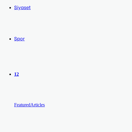
Siyaset
Spor
12
Featured
Articles