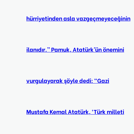
hürriyetinden asla vazgeçmeyeceğinin
ilanıdır.” Pamuk, Atatürk’ün önemini
vurgulayarak şöyle dedi: “Gazi
Mustafa Kemal Atatürk, ‘Türk milleti