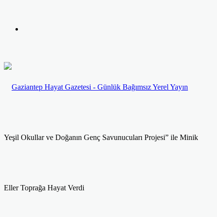
yap
Kayıt
...
Ol
Yeşil Okullar ve Doğanın Genç Savunucuları Projesi” ile Minik
Eller Toprağa Hayat Verdi