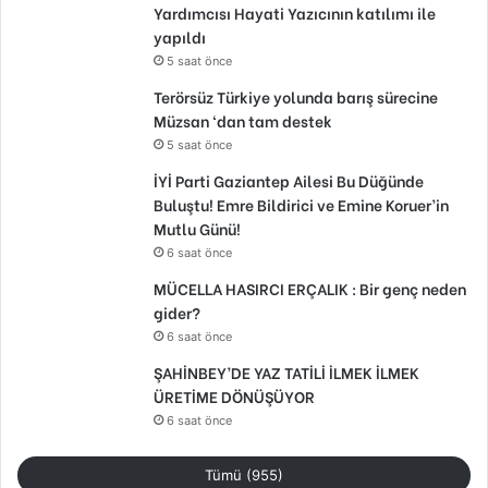
Yardımcısı Hayati Yazıcının katılımı ile
yapıldı
5 saat önce
Terörsüz Türkiye yolunda barış sürecine
Müzsan ‘dan tam destek
5 saat önce
İYİ Parti Gaziantep Ailesi Bu Düğünde
Buluştu! Emre Bildirici ve Emine Koruer’in
Mutlu Günü!
6 saat önce
MÜCELLA HASIRCI ERÇALIK : Bir genç neden
gider?
6 saat önce
ŞAHİNBEY’DE YAZ TATİLİ İLMEK İLMEK
ÜRETİME DÖNÜŞÜYOR
6 saat önce
Tümü (955)