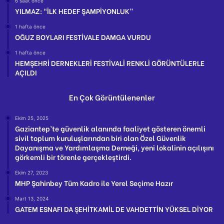
6 saat önce
YILMAZ: “İLK HEDEF ŞAMPİYONLUK”
1 hafta önce
OĞUZ BOYLARI FESTİVALE DAMGA VURDU
1 hafta önce
HEMŞEHRİ DERNEKLERİ FESTİVALİ RENKLİ GÖRÜNTÜLERLE
AÇILDI
En Çok Görüntülenenler
Ekim 25, 2025
Gaziantep’te güvenlik alanında faaliyet gösteren önemli
sivil toplum kuruluşlarından biri olan Özel Güvenlik
Dayanışma ve Yardımlaşma Derneği, yeni lokalinin açılışını
görkemli bir törenle gerçekleştirdi.
Ekim 27, 2023
MHP Şahinbey Tüm Kadro ile Yerel Seçime Hazır
Mart 13, 2024
GATEM ESNAFI DA ŞEHİTKAMİL DE VAHDETTİN YÜKSEL DİYOR