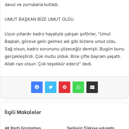
davul ve zurnalarla kutladı.
UMUT BAŞKAN BİZE UMUT OLDU
Uzun yıllardır kadro hayaliyle çalışan şoförler, “Umut
Başkan, göreve gelir gelmez adı gibi bizlere umut oldu.
Sağ olsun, kadro sorununu çözeceğiz demişti. Bugün bunu
gerçekleştirdi. Çok mutlu olduk. Bize çifte bayram yaşattı.
Allah razı olsun. Çok teşekkür ederiz” dedi.
Facebook
Twitter
Pinterest
WhatsApp
E-Posta ile paylaş
İlgili Makaleler
AK Parti Gaziantep
Terörsüz Türkiye yolunda