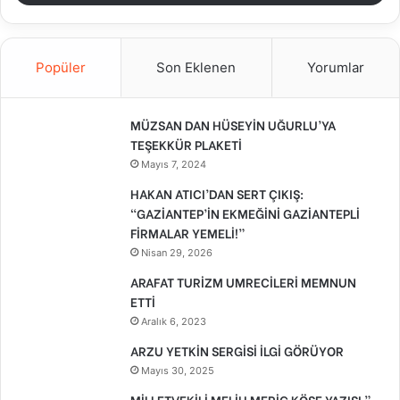
Popüler
Son Eklenen
Yorumlar
MÜZSAN DAN HÜSEYİN UĞURLU’YA
TEŞEKKÜR PLAKETİ
Mayıs 7, 2024
HAKAN ATICI’DAN SERT ÇIKIŞ:
“GAZİANTEP’İN EKMEĞİNİ GAZİANTEPLİ
FİRMALAR YEMELİ!”
Nisan 29, 2026
ARAFAT TURİZM UMRECİLERİ MEMNUN
ETTİ
Aralık 6, 2023
ARZU YETKİN SERGİSİ İLGİ GÖRÜYOR
Mayıs 30, 2025
MİLLETVEKİLİ MELİH MERİÇ KÖŞE YAZISI ”