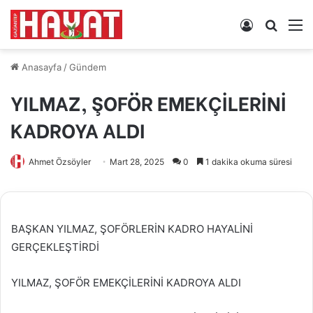
Kayıt
Arama
M
Ol
yap
...
Anasayfa
/
Gündem
YILMAZ, ŞOFÖR EMEKÇİLERİNİ
KADROYA ALDI
Ahmet Özsöyler
Mart 28, 2025
0
1 dakika okuma süresi
BAŞKAN YILMAZ, ŞOFÖRLERİN KADRO HAYALİNİ
GERÇEKLEŞTİRDİ
YILMAZ, ŞOFÖR EMEKÇİLERİNİ KADROYA ALDI