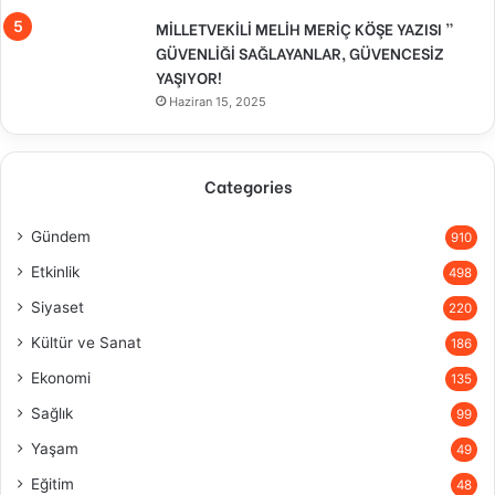
MİLLETVEKİLİ MELİH MERİÇ KÖŞE YAZISI ”
GÜVENLİĞİ SAĞLAYANLAR, GÜVENCESİZ
YAŞIYOR!
Haziran 15, 2025
Categories
Gündem
910
Etkinlik
498
Siyaset
220
Kültür ve Sanat
186
Ekonomi
135
Sağlık
99
Yaşam
49
Eğitim
48