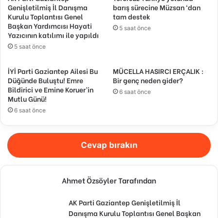
Genişletilmiş İl Danışma
barış sürecine Müzsan ‘dan
Kurulu Toplantısı Genel
tam destek
Başkan Yardımcısı Hayati
5 saat önce
Yazıcının katılımı ile yapıldı
5 saat önce
İYİ Parti Gaziantep Ailesi Bu
MÜCELLA HASIRCI ERÇALIK :
Düğünde Buluştu! Emre
Bir genç neden gider?
Bildirici ve Emine Koruer’in
6 saat önce
Mutlu Günü!
6 saat önce
Cevap bırakın
Ahmet Özsöyler Tarafından
AK Parti Gaziantep Genişletilmiş İl
Danışma Kurulu Toplantısı Genel Başkan