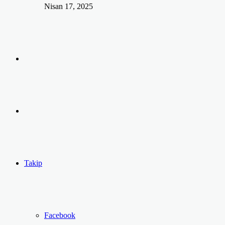
Nisan 17, 2025
Arama
yap
Kayıt
...
Ol
Takip
Facebook