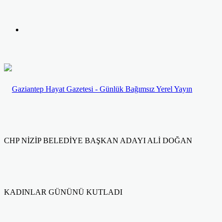
yap
Kayıt
...
Ol
CHP NİZİP BELEDİYE BAŞKAN ADAYI ALİ DOĞAN
KADINLAR GÜNÜNÜ KUTLADI