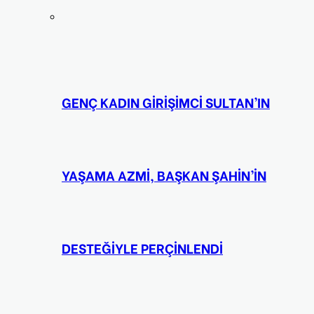
GENÇ KADIN GİRİŞİMCİ SULTAN’IN
YAŞAMA AZMİ, BAŞKAN ŞAHİN’İN
DESTEĞİYLE PERÇİNLENDİ