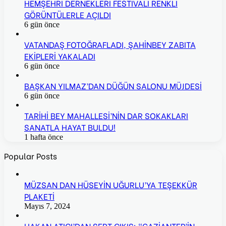
HEMŞEHRİ DERNEKLERİ FESTİVALİ RENKLİ
GÖRÜNTÜLERLE AÇILDI
6 gün önce
VATANDAŞ FOTOĞRAFLADI, ŞAHİNBEY ZABITA
EKİPLERİ YAKALADI
6 gün önce
BAŞKAN YILMAZ’DAN DÜĞÜN SALONU MÜJDESİ
6 gün önce
TARİHİ BEY MAHALLESİ’NİN DAR SOKAKLARI
SANATLA HAYAT BULDU!
1 hafta önce
Popular Posts
MÜZSAN DAN HÜSEYİN UĞURLU’YA TEŞEKKÜR
PLAKETİ
Mayıs 7, 2024
HAKAN ATICI’DAN SERT ÇIKIŞ: “GAZİANTEP’İN