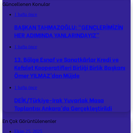
Güncellenen Konular
1 hafta önce
BAŞKAN TAHMAZOĞLU: “GENÇLERİMİZİN
HER ADIMINDA YANLARINDAYIZ”
1 hafta önce
13. Bölge Esnaf ve Sanatkârlar Kredi ve
Kefalet Kooperatifleri Birliği Birlik Başkanı
Ömer YILMAZ’dan Müjde
1 hafta önce
DEİK/Türkiye-Irak Yuvarlak Masa
Toplantısı Ankara’da Gerçekleştirildi
En Çok Görüntülenenler
Ekim 25, 2025