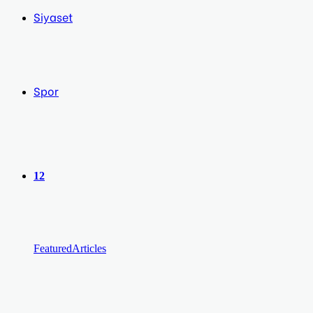
Siyaset
Spor
12
Featured
Articles