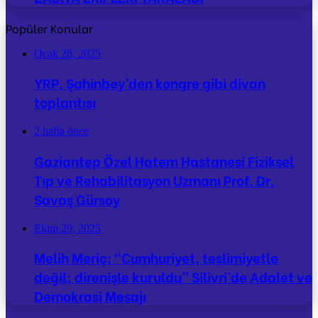
Popüler Konular
Ocak 28, 2025
YRP. Şahinbey’den kongre gibi divan
toplantısı
2 hafta önce
Gaziantep Özel Hatem Hastanesi Fiziksel
Tıp ve Rehabilitasyon Uzmanı Prof. Dr.
Savaş Gürsoy
Ekim 29, 2025
Melih Meriç: “Cumhuriyet, teslimiyetle
değil; direnişle kuruldu” Silivri’de Adalet ve
Demokrasi Mesajı