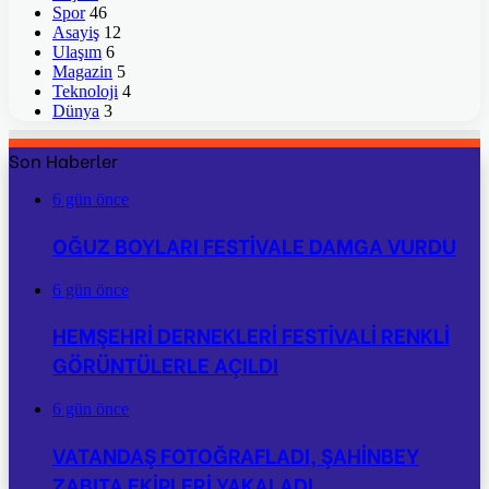
Spor
46
Asayiş
12
Ulaşım
6
Magazin
5
Teknoloji
4
Dünya
3
Son Haberler
6 gün önce
OĞUZ BOYLARI FESTİVALE DAMGA VURDU
6 gün önce
HEMŞEHRİ DERNEKLERİ FESTİVALİ RENKLİ
GÖRÜNTÜLERLE AÇILDI
6 gün önce
VATANDAŞ FOTOĞRAFLADI, ŞAHİNBEY
ZABITA EKİPLERİ YAKALADI