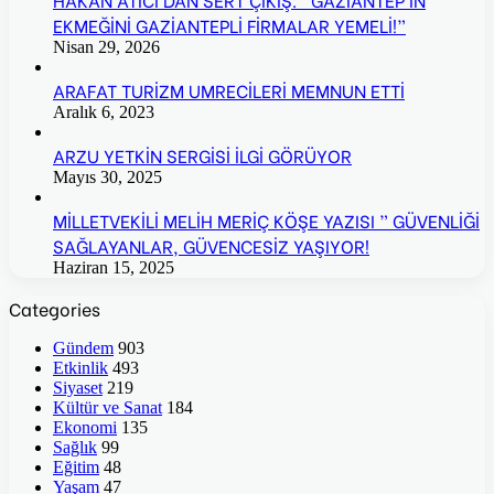
EKMEĞİNİ GAZİANTEPLİ FİRMALAR YEMELİ!”
Nisan 29, 2026
ARAFAT TURİZM UMRECİLERİ MEMNUN ETTİ
Aralık 6, 2023
ARZU YETKİN SERGİSİ İLGİ GÖRÜYOR
Mayıs 30, 2025
MİLLETVEKİLİ MELİH MERİÇ KÖŞE YAZISI ” GÜVENLİĞİ
SAĞLAYANLAR, GÜVENCESİZ YAŞIYOR!
Haziran 15, 2025
Categories
Gündem
903
Etkinlik
493
Siyaset
219
Kültür ve Sanat
184
Ekonomi
135
Sağlık
99
Eğitim
48
Yaşam
47