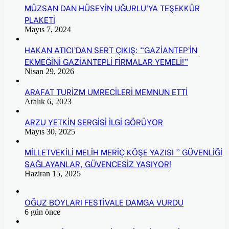
MÜZSAN DAN HÜSEYİN UĞURLU’YA TEŞEKKÜR
PLAKETİ
Mayıs 7, 2024
HAKAN ATICI’DAN SERT ÇIKIŞ: “GAZİANTEP’İN
EKMEĞİNİ GAZİANTEPLİ FİRMALAR YEMELİ!”
Nisan 29, 2026
ARAFAT TURİZM UMRECİLERİ MEMNUN ETTİ
Aralık 6, 2023
ARZU YETKİN SERGİSİ İLGİ GÖRÜYOR
Mayıs 30, 2025
MİLLETVEKİLİ MELİH MERİÇ KÖŞE YAZISI ” GÜVENLİĞİ
SAĞLAYANLAR, GÜVENCESİZ YAŞIYOR!
Haziran 15, 2025
OĞUZ BOYLARI FESTİVALE DAMGA VURDU
6 gün önce