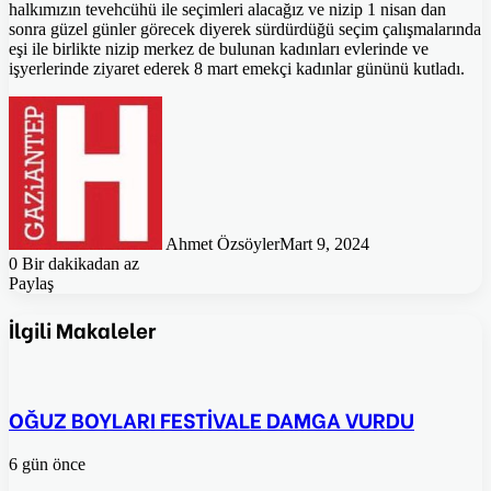
halkımızın tevehcühü ile seçimleri alacağız ve nizip 1 nisan dan
sonra güzel günler görecek diyerek sürdürdüğü seçim çalışmalarında
eşi ile birlikte nizip merkez de bulunan kadınları evlerinde ve
işyerlerinde ziyaret ederek 8 mart emekçi kadınlar gününü kutladı.
Ahmet Özsöyler
Mart 9, 2024
0
Bir dakikadan az
Paylaş
Facebook
Twitter
Pinterest
WhatsApp
E-
Posta
İlgili Makaleler
ile
paylaş
OĞUZ BOYLARI FESTİVALE DAMGA VURDU
6 gün önce