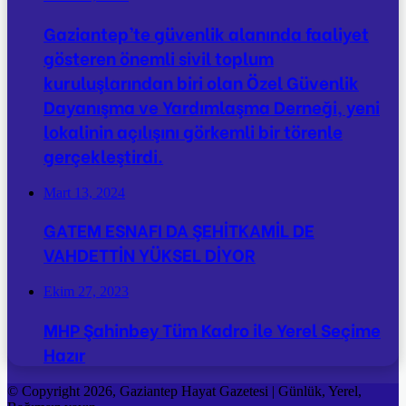
Gaziantep’te güvenlik alanında faaliyet
gösteren önemli sivil toplum
kuruluşlarından biri olan Özel Güvenlik
Dayanışma ve Yardımlaşma Derneği, yeni
lokalinin açılışını görkemli bir törenle
gerçekleştirdi.
Mart 13, 2024
GATEM ESNAFI DA ŞEHİTKAMİL DE
VAHDETTİN YÜKSEL DİYOR
Ekim 27, 2023
MHP Şahinbey Tüm Kadro ile Yerel Seçime
Hazır
© Copyright 2026, Gaziantep Hayat Gazetesi | Günlük, Yerel,