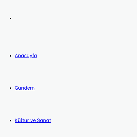
post
Next
post
Anasayfa
Gündem
Kültür ve Sanat