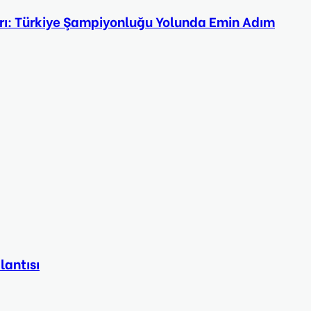
rı: Türkiye Şampiyonluğu Yolunda Emin Adım
lantısı