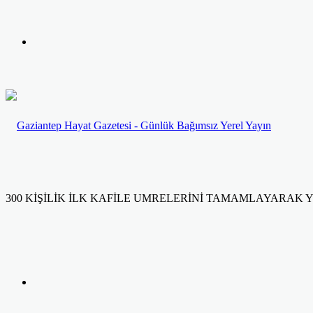
yap
Kayıt
...
Ol
300 KİŞİLİK İLK KAFİLE UMRELERİNİ TAMAMLAYARAK
Facebook
Twitter
LinkedIn
Yazdır
Previous