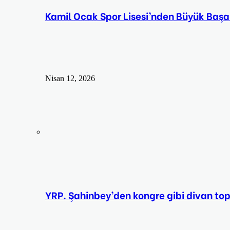
Kamil Ocak Spor Lisesi’nden Büyük Başa
Nisan 12, 2026
YRP. Şahinbey’den kongre gibi divan top