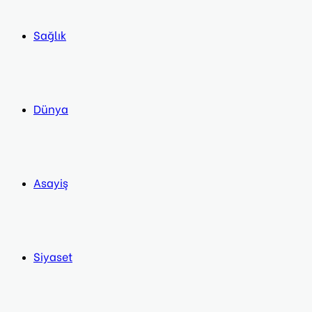
Sağlık
Dünya
Asayiş
Siyaset