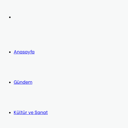
post
Next
post
Anasayfa
Gündem
Kültür ve Sanat