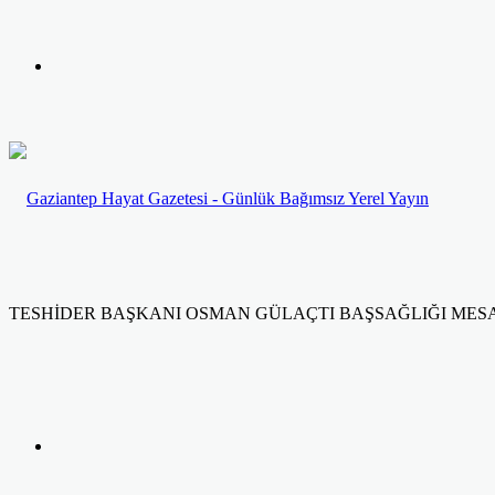
yap
Kayıt
...
Ol
TESHİDER BAŞKANI OSMAN GÜLAÇTI BAŞSAĞLIĞI MESA
Facebook
Twitter
LinkedIn
Yazdır
Previous