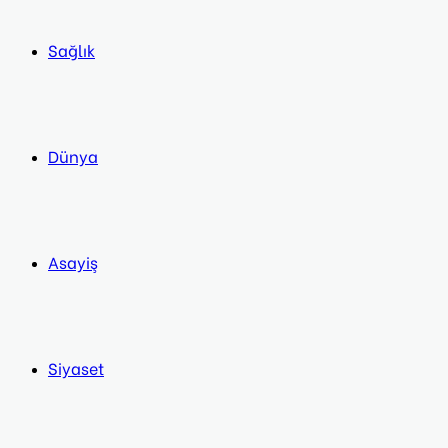
Sağlık
Dünya
Asayiş
Siyaset