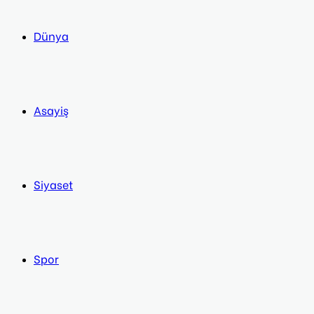
Dünya
Asayiş
Siyaset
Spor