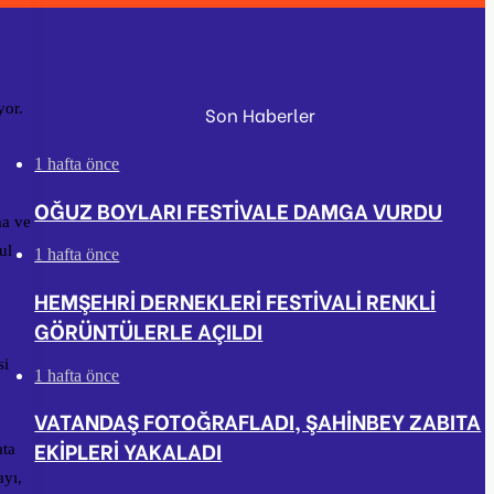
yor.
Son Haberler
1 hafta önce
OĞUZ BOYLARI FESTİVALE DAMGA VURDU
ma ve
ul
1 hafta önce
HEMŞEHRİ DERNEKLERİ FESTİVALİ RENKLİ
GÖRÜNTÜLERLE AÇILDI
si
1 hafta önce
VATANDAŞ FOTOĞRAFLADI, ŞAHİNBEY ZABITA
EKİPLERİ YAKALADI
ata
ayı,