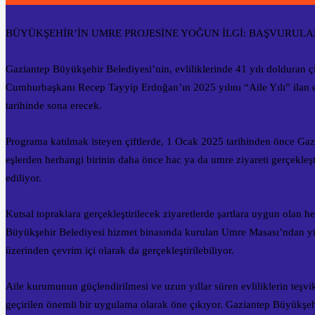
BÜYÜKŞEHİR’İN UMRE PROJESİNE YOĞUN İLGİ: BAŞVURULAR
Gaziantep Büyükşehir Belediyesi’nin, evliliklerinde 41 yılı dolduran 
Cumhurbaşkanı Recep Tayyip Erdoğan’ın 2025 yılını “Aile Yılı” ilan 
tarihinde sona erecek.
Programa katılmak isteyen çiftlerde, 1 Ocak 2025 tarihinden önce Gaz
eşlerden herhangi birinin daha önce hac ya da umre ziyareti gerçekleşt
ediliyor.
Kutsal topraklara gerçekleştirilecek ziyaretlerde şartlara uygun olan he
Büyükşehir Belediyesi hizmet binasında kurulan Umre Masası’ndan yü
üzerinden çevrim içi olarak da gerçekleştirilebiliyor.
Aile kurumunun güçlendirilmesi ve uzun yıllar süren evliliklerin teşvi
geçirilen önemli bir uygulama olarak öne çıkıyor. Gaziantep Büyükşehir 