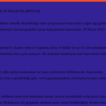
 30 NİSAN’DA BİTİYOR
çiftlere yönelik düzenlediği umre programına başvurular yoğun ilgi görü
etmesiyle hayata geçirilen proje kapsamında başvurular, 30 Nisan 2025
iantep’te ikamet etmeye başlamış olma, evlilikte en az 41 yılı tamamla
irmemiş olma şartı aranıyor. Bu kriterleri karşılayan tüm başvurular kab
r çiftin gidiş sıralamaları ise kura yöntemiyle belirlenecek. Başvurular,
z yüze yapılabildiği gibi, www.gaziantepailem.com/basvuru/umre adre
k edilmesi amacıyla hazırlanan proje, sosyal sorumluluk anlayışıyla hay
Belediyesi, bu girişimle ailelerin uzun süreli birlikteliğine destek olm