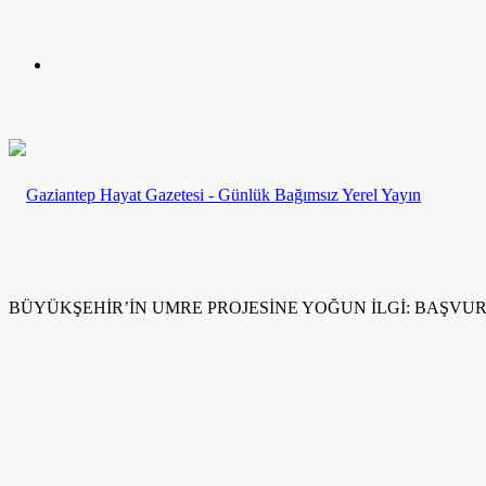
yap
Kayıt
...
Ol
BÜYÜKŞEHİR’İN UMRE PROJESİNE YOĞUN İLGİ: BAŞVUR
Facebook
Twitter
LinkedIn
Yazdır