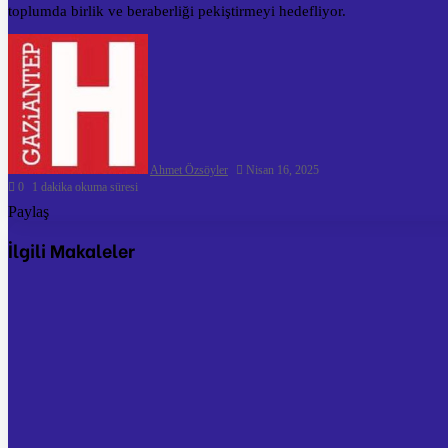
toplumda birlik ve beraberliği pekiştirmeyi hedefliyor.
Ahmet Özsöyler
Nisan 16, 2025
0
1 dakika okuma süresi
Paylaş
Facebook
Twitter
Pinterest
WhatsApp
E-
İlgili Makaleler
Posta
ile
paylaş