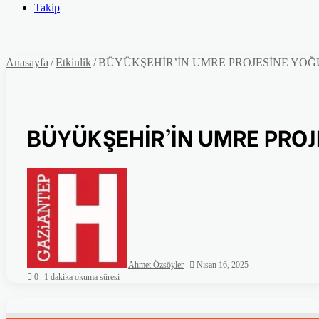
...
Ol
Takip
Anasayfa
/
Etkinlik
/
BÜYÜKŞEHİR’İN UMRE PROJESİNE YOĞU
BÜYÜKŞEHİR’İN UMRE PROJ
Ahmet Özsöyler
Nisan 16, 2025
0
1 dakika okuma süresi