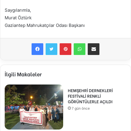
Saygılarımla,
Murat Öztürk
Gaziantep Mahrukatçılar Odası Başkanı
Facebook
Twitter
Pinterest
WhatsApp
E-Posta ile paylaş
İlgili Makaleler
HEMŞEHRİ DERNEKLERİ
FESTİVALİ RENKLİ
GÖRÜNTÜLERLE AÇILDI
7 gün önce