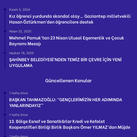
Kasım 5, 2024
Kız öğrenci yurdunda skandal olay… Gaziantep milletvekili
Hasan Öztürkmen’den öğrencilere destek
Nisan 22, 2025
Mehmet Pamuk’tan 23 Nisan Ulusal Egemenlik ve Çocuk
Bayramı Mesajı
Haziran 19, 2025
ŞAHİNBEY BELEDİYESİ’NDEN TEMİZ BİR ÇEVRE İÇİN YENİ
UYGULAMA
Güncellenen Konular
1 hafta önce
BAŞKAN TAHMAZOĞLU: “GENÇLERİMİZİN HER ADIMINDA
YANLARINDAYIZ”
1 hafta önce
13. Bölge Esnaf ve Sanatkârlar Kredi ve Kefalet
Kooperatifleri Birliği Birlik Başkanı Ömer YILMAZ’dan Müjde
1 hafta önce