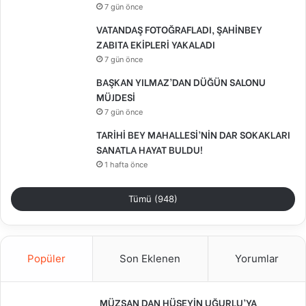
7 gün önce
VATANDAŞ FOTOĞRAFLADI, ŞAHİNBEY
ZABITA EKİPLERİ YAKALADI
7 gün önce
BAŞKAN YILMAZ’DAN DÜĞÜN SALONU
MÜJDESİ
7 gün önce
TARİHİ BEY MAHALLESİ’NİN DAR SOKAKLARI
SANATLA HAYAT BULDU!
1 hafta önce
Tümü (948)
Popüler
Son Eklenen
Yorumlar
MÜZSAN DAN HÜSEYİN UĞURLU’YA