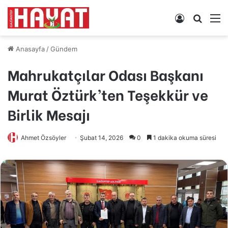
Kayıt
Arama
M
Ol
yap
...
Anasayfa
/
Gündem
Mahrukatçılar Odası Başkanı
Murat Öztürk’ten Teşekkür ve
Birlik Mesajı
Ahmet Özsöyler
Şubat 14, 2026
0
1 dakika okuma süresi