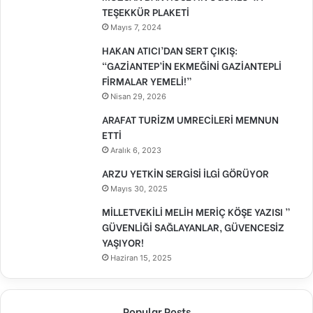
TEŞEKKÜR PLAKETİ
Mayıs 7, 2024
HAKAN ATICI’DAN SERT ÇIKIŞ:
“GAZİANTEP’İN EKMEĞİNİ GAZİANTEPLİ
FİRMALAR YEMELİ!”
Nisan 29, 2026
ARAFAT TURİZM UMRECİLERİ MEMNUN
ETTİ
Aralık 6, 2023
ARZU YETKİN SERGİSİ İLGİ GÖRÜYOR
Mayıs 30, 2025
MİLLETVEKİLİ MELİH MERİÇ KÖŞE YAZISI ”
GÜVENLİĞİ SAĞLAYANLAR, GÜVENCESİZ
YAŞIYOR!
Haziran 15, 2025
Popular Posts