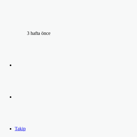
3 hafta önce
Arama
yap
Kayıt
...
Ol
Takip