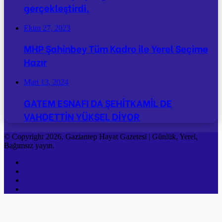
gerçekleştirdi.
Ekim 27, 2023
MHP Şahinbey Tüm Kadro ile Yerel Seçime
Hazır
Mart 13, 2024
GATEM ESNAFI DA ŞEHİTKAMİL DE
VAHDETTİN YÜKSEL DİYOR
© Copyright 2026, Gaziantep Hayat Gazetesi | Günlük, Yerel,
Bağımsız yayın.
Facebook
Twitter
YouTube
Instagram
Facebook
Twitter
Reddit
WhatsApp
Telegram
Viber
Başa
dön