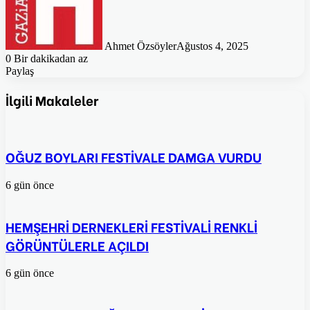
Ahmet Özsöyler
Ağustos 4, 2025
0
Bir dakikadan az
Paylaş
Facebook
Twitter
Pinterest
WhatsApp
E-
Posta
İlgili Makaleler
ile
paylaş
OĞUZ BOYLARI FESTİVALE DAMGA VURDU
6 gün önce
HEMŞEHRİ DERNEKLERİ FESTİVALİ RENKLİ
GÖRÜNTÜLERLE AÇILDI
6 gün önce