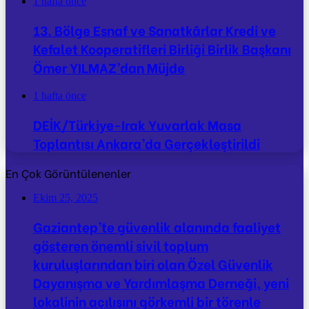
1 hafta önce
13. Bölge Esnaf ve Sanatkârlar Kredi ve
Kefalet Kooperatifleri Birliği Birlik Başkanı
Ömer YILMAZ’dan Müjde
1 hafta önce
DEİK/Türkiye-Irak Yuvarlak Masa
Toplantısı Ankara’da Gerçekleştirildi
En Çok Görüntülenenler
Ekim 25, 2025
Gaziantep’te güvenlik alanında faaliyet
gösteren önemli sivil toplum
kuruluşlarından biri olan Özel Güvenlik
Dayanışma ve Yardımlaşma Derneği, yeni
lokalinin açılışını görkemli bir törenle