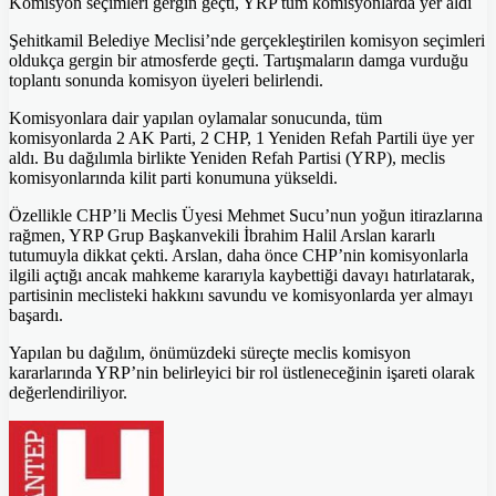
Komisyon seçimleri gergin geçti, YRP tüm komisyonlarda yer aldı
Şehitkamil Belediye Meclisi’nde gerçekleştirilen komisyon seçimleri
oldukça gergin bir atmosferde geçti. Tartışmaların damga vurduğu
toplantı sonunda komisyon üyeleri belirlendi.
Komisyonlara dair yapılan oylamalar sonucunda, tüm
komisyonlarda 2 AK Parti, 2 CHP, 1 Yeniden Refah Partili üye yer
aldı. Bu dağılımla birlikte Yeniden Refah Partisi (YRP), meclis
komisyonlarında kilit parti konumuna yükseldi.
Özellikle CHP’li Meclis Üyesi Mehmet Sucu’nun yoğun itirazlarına
rağmen, YRP Grup Başkanvekili İbrahim Halil Arslan kararlı
tutumuyla dikkat çekti. Arslan, daha önce CHP’nin komisyonlarla
ilgili açtığı ancak mahkeme kararıyla kaybettiği davayı hatırlatarak,
partisinin meclisteki hakkını savundu ve komisyonlarda yer almayı
başardı.
Yapılan bu dağılım, önümüzdeki süreçte meclis komisyon
kararlarında YRP’nin belirleyici bir rol üstleneceğinin işareti olarak
değerlendiriliyor.