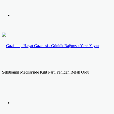
yap
Kayıt
...
Ol
Şehitkamil Meclisi’nde Kilit Parti Yeniden Refah Oldu
Facebook
Twitter
LinkedIn
Yazdır
Previous