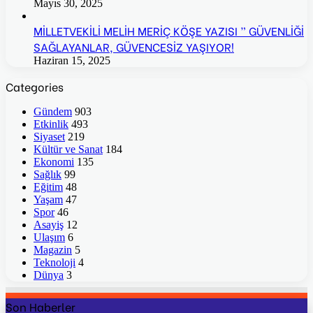
Mayıs 30, 2025
MİLLETVEKİLİ MELİH MERİÇ KÖŞE YAZISI ” GÜVENLİĞİ
SAĞLAYANLAR, GÜVENCESİZ YAŞIYOR!
Haziran 15, 2025
Categories
Gündem
903
Etkinlik
493
Siyaset
219
Kültür ve Sanat
184
Ekonomi
135
Sağlık
99
Eğitim
48
Yaşam
47
Spor
46
Asayiş
12
Ulaşım
6
Magazin
5
Teknoloji
4
Dünya
3
Son Haberler