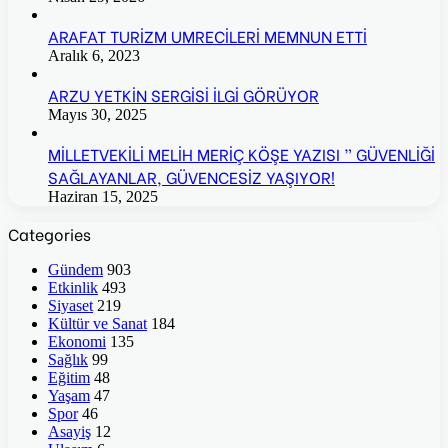
ARAFAT TURİZM UMRECİLERİ MEMNUN ETTİ
Aralık 6, 2023
ARZU YETKİN SERGİSİ İLGİ GÖRÜYOR
Mayıs 30, 2025
MİLLETVEKİLİ MELİH MERİÇ KÖŞE YAZISI ” GÜVENLİĞİ
SAĞLAYANLAR, GÜVENCESİZ YAŞIYOR!
Haziran 15, 2025
Categories
Gündem
903
Etkinlik
493
Siyaset
219
Kültür ve Sanat
184
Ekonomi
135
Sağlık
99
Eğitim
48
Yaşam
47
Spor
46
Asayiş
12