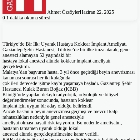
Ahmet Özsöyler
Haziran 22, 2025
0
1 dakika okuma süresi
Türkiye’de Bir İlk: Uyanık Hastaya Koklear İmplant Ameliyatı
Gaziantep Şehir Hastanesi, Türkiye’de bir ilke imza atarak, genel
anestezi alamayan 52 yaşındaki bir
hastaya lokal anestezi altında koklear implant ameliyatı
gerçekleştirdi.
Malatya’dan başvuran hasta, 3 yıl önce geçirdiği beyin anevrizması
kanaması sonrası her iki kulağında
çok ileri derecede işitme kaybı yaşamaya başladı. Gaziantep Şehir
Hastanesi Kulak Burun Boğaz (KBB)
Kliniği’nde yapılan detaylı radyolojik, odyolojik ve bilişsel
değerlendirmeler sonucunda, hastanın koklear
implant için uygun bir aday olduğu belirlendi.
Ancak hastanın beyin anevrizması geçmişi ve mevcut kalp
rahatsızlıkları nedeniyle genel anesteziyle
ameliyat olması hayati risk taşıyordu. Bu nedenle ameliyatın,
hastanın tamamen uyanık olduğu lokal
anestezi altında gerçekleştirilmesine karar verildi.
KBB ekibinin titiz planlaması ve multidisipliner iş birliğiyle yapılan