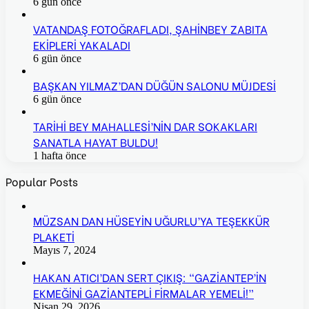
6 gün önce
VATANDAŞ FOTOĞRAFLADI, ŞAHİNBEY ZABITA
EKİPLERİ YAKALADI
6 gün önce
BAŞKAN YILMAZ’DAN DÜĞÜN SALONU MÜJDESİ
6 gün önce
TARİHİ BEY MAHALLESİ’NİN DAR SOKAKLARI
SANATLA HAYAT BULDU!
1 hafta önce
Popular Posts
MÜZSAN DAN HÜSEYİN UĞURLU’YA TEŞEKKÜR
PLAKETİ
Mayıs 7, 2024
HAKAN ATICI’DAN SERT ÇIKIŞ: “GAZİANTEP’İN
EKMEĞİNİ GAZİANTEPLİ FİRMALAR YEMELİ!”
Nisan 29, 2026