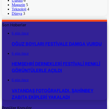
Ulaşım
6
Magazin
5
Teknoloji
4
Dünya
3
Son Haberler
6 gün önce
OĞUZ BOYLARI FESTİVALE DAMGA VURDU
6 gün önce
HEMŞEHRİ DERNEKLERİ FESTİVALİ RENKLİ
GÖRÜNTÜLERLE AÇILDI
6 gün önce
VATANDAŞ FOTOĞRAFLADI, ŞAHİNBEY
ZABITA EKİPLERİ YAKALADI
Popüler Konular