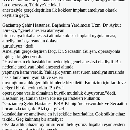
bu operasyon, Türkiye’de lokal
anesteziyle gerçekleştirilen ilk koklear implant ameliyatı olarak
kayıtlara geçti.
Gaziantep Şehir Hastanesi Başhekim Yardımcısı Uzm. Dr. Aykut
Direkçi, “genel anestezi alamayan
bir hastaya lokal anestezi altında koklear implant uygulanması,
ameliyatın başarısından dolayı
gururluyuz.”dedi.
Ameliyatı gerçekleştiren Doç. Dr. Secaattin Gülşen, operasyonla
ilgili şu bilgileri verdi:
“Hastamızın ek hastalıkları nedeniyle genel anestezi riskliydi. Bu
nedenle ameliyatı lokal anestezi altında
yapmaya karar verdik. Yaklaşık yarım saat süren ameliyat sırasında
hasta tamamen uyanıktı ve sesleri
duyduğunu anlık geri bildirimlerle bize iletti. Bu bizim için farklı ve
değerli bir deneyim oldu. Bu özel
operasyona vesile olmaktan büyük mutluluk duyuyoruz.”dedi.
Hastanın eşi Canan Özen İde ise şu ifadeleri kullandı:
“Gaziantep Şehir Hastanesi KBB Kliniği’ne başvurduk ve Secaattin
hocamızla tanıştık. Bizi çok güzel
karşıladılar ve ameliyata en iyi şekilde hazırladılar. Çok şükür cihaz
takıldı. Geç kalınmış bir ameliyat
olsa da artık cihazın uyum sürecini bekliyoruz. İnşallah eşim sesleri
duyacak ve bize tepki verecek.