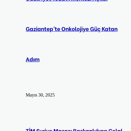
Gaziantep’te Onkolojiye Güç Katan
Adım
Mayıs 30, 2025
TİM Suriye Masası Başkanlığına Celal