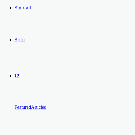
Siyaset
Spor
12
Featured
Articles