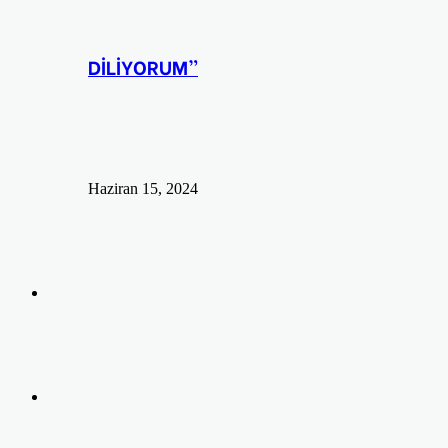
DİLİYORUM”
Haziran 15, 2024
Arama
yap
Kayıt