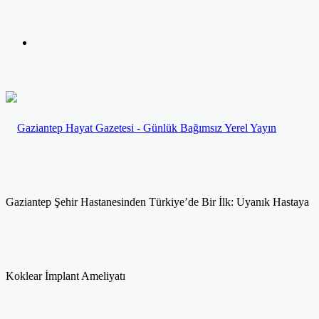
yap
Kayıt
...
Ol
Gaziantep Şehir Hastanesinden Türkiye’de Bir İlk: Uyanık Hastaya
Koklear İmplant Ameliyatı