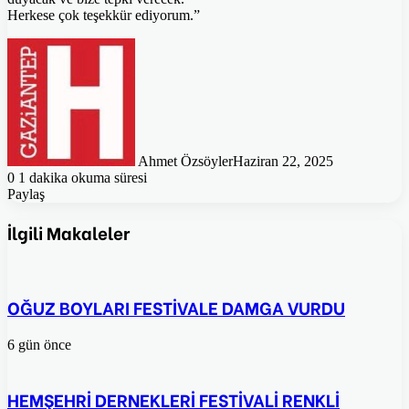
Herkese çok teşekkür ediyorum.”
Ahmet Özsöyler
Haziran 22, 2025
0
1 dakika okuma süresi
Paylaş
Facebook
Twitter
Pinterest
WhatsApp
E-
Posta
İlgili Makaleler
ile
paylaş
OĞUZ BOYLARI FESTİVALE DAMGA VURDU
6 gün önce
HEMŞEHRİ DERNEKLERİ FESTİVALİ RENKLİ