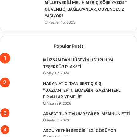
MİLLETVEKİLİ MELİH MERİÇ KÖŞE YAZISI ”
GÜVENLİĞİ SAĞLAYANLAR, GÜVENCESİZ
YAŞIYOR!
Haziran 15, 2025
Popular Posts
MÜZSAN DAN HÜSEYİN UĞURLU’YA
TEŞEKKÜR PLAKETİ
Mayıs 7, 2024
HAKAN ATICI’DAN SERT ÇIKIŞ:
“GAZİANTEP’İN EKMEĞİNİ GAZİANTEPLİ
FİRMALAR YEMELİ!”
Nisan 29, 2026
ARAFAT TURİZM UMRECİLERİ MEMNUN ETTİ
Aralık 6, 2023
ARZU YETKİN SERGİSİ İLGİ GÖRÜYOR