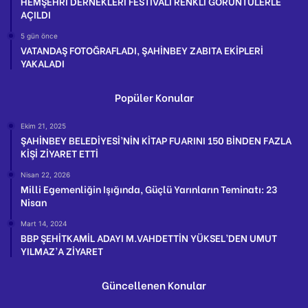
HEMŞEHRİ DERNEKLERİ FESTİVALİ RENKLİ GÖRÜNTÜLERLE
AÇILDI
5 gün önce
VATANDAŞ FOTOĞRAFLADI, ŞAHİNBEY ZABITA EKİPLERİ
YAKALADI
Popüler Konular
Ekim 21, 2025
ŞAHİNBEY BELEDİYESİ’NİN KİTAP FUARINI 150 BİNDEN FAZLA
KİŞİ ZİYARET ETTİ
Nisan 22, 2026
Milli Egemenliğin Işığında, Güçlü Yarınların Teminatı: 23
Nisan
Mart 14, 2024
BBP ŞEHİTKAMİL ADAYI M.VAHDETTİN YÜKSEL’DEN UMUT
YILMAZ’A ZİYARET
Güncellenen Konular