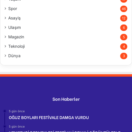
Spor
46
Asayiş
12
Ulaşım
6
Magazin
5
Teknoloji
4
Dünya
3
Son Haberler
5 gün önce
OĞUZ BOYLARI FESTİVALE DAMGA VURDU
5 gün önce