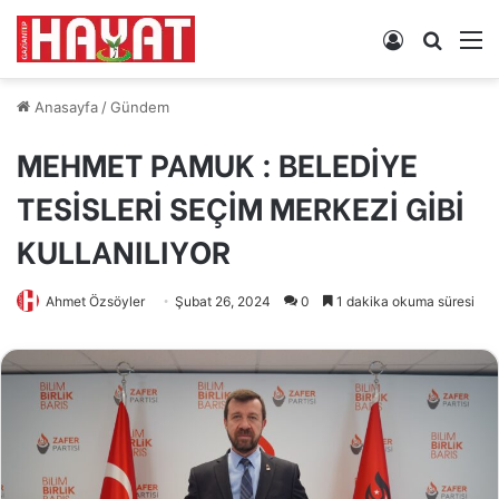
Kayıt
Arama
M
Ol
yap
...
Anasayfa
/
Gündem
MEHMET PAMUK : BELEDİYE
TESİSLERİ SEÇİM MERKEZİ GİBİ
KULLANILIYOR
Ahmet Özsöyler
Şubat 26, 2024
0
1 dakika okuma süresi