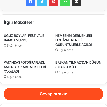
İlgili Makaleler
OĞUZ BOYLARI FESTİVALE
HEMŞEHRİ DERNEKLERİ
DAMGA VURDU
FESTİVALİ RENKLİ
GÖRÜNTÜLERLE AÇILDI
5 gün önce
5 gün önce
VATANDAŞ FOTOĞRAFLADI,
BAŞKAN YILMAZ’DAN DÜĞÜN
ŞAHİNBEY ZABITA EKİPLERİ
SALONU MÜJDESİ
YAKALADI
5 gün önce
5 gün önce
Cevap bırakın