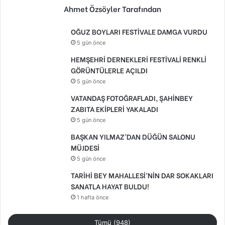
Ahmet Özsöyler Tarafından
OĞUZ BOYLARI FESTİVALE DAMGA VURDU
5 gün önce
HEMŞEHRİ DERNEKLERİ FESTİVALİ RENKLİ
GÖRÜNTÜLERLE AÇILDI
5 gün önce
VATANDAŞ FOTOĞRAFLADI, ŞAHİNBEY
ZABITA EKİPLERİ YAKALADI
5 gün önce
BAŞKAN YILMAZ’DAN DÜĞÜN SALONU
MÜJDESİ
5 gün önce
TARİHİ BEY MAHALLESİ’NİN DAR SOKAKLARI
SANATLA HAYAT BULDU!
1 hafta önce
Tümü (948)