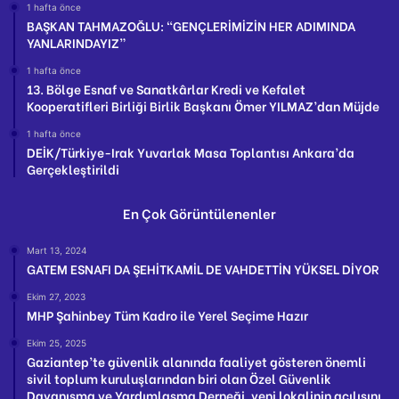
1 hafta önce
BAŞKAN TAHMAZOĞLU: “GENÇLERİMİZİN HER ADIMINDA
YANLARINDAYIZ”
1 hafta önce
13. Bölge Esnaf ve Sanatkârlar Kredi ve Kefalet
Kooperatifleri Birliği Birlik Başkanı Ömer YILMAZ’dan Müjde
1 hafta önce
DEİK/Türkiye-Irak Yuvarlak Masa Toplantısı Ankara’da
Gerçekleştirildi
En Çok Görüntülenenler
Mart 13, 2024
GATEM ESNAFI DA ŞEHİTKAMİL DE VAHDETTİN YÜKSEL DİYOR
Ekim 27, 2023
MHP Şahinbey Tüm Kadro ile Yerel Seçime Hazır
Ekim 25, 2025
Gaziantep’te güvenlik alanında faaliyet gösteren önemli
sivil toplum kuruluşlarından biri olan Özel Güvenlik
Dayanışma ve Yardımlaşma Derneği, yeni lokalinin açılışını