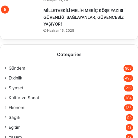
Mayıs 30, 2025
MİLLETVEKİLİ MELİH MERİÇ KÖŞE YAZISI ”
GÜVENLİĞİ SAĞLAYANLAR, GÜVENCESİZ
YAŞIYOR!
Haziran 15, 2025
Categories
Gündem
903
Etkinlik
493
Siyaset
219
Kültür ve Sanat
184
Ekonomi
135
Sağlık
99
Eğitim
48
Yaşam
47